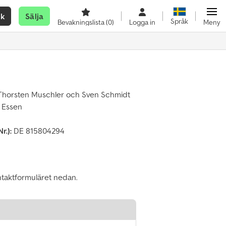
ök
Sälja
Språk
Bevakningslista
(0)
Logga in
Meny
horsten Muschler och Sven Schmidt
 Essen
r.):
DE 815804294
ontaktformuläret nedan.