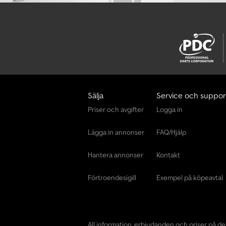
Sälja
Service och suppor
Priser och avgifter
Logga in
Lägga in annonser
FAQ/Hjälp
Hantera annonser
Kontakt
Förtroendesigill
Exempel på köpeavtal
All information, erbjudanden och priser på d