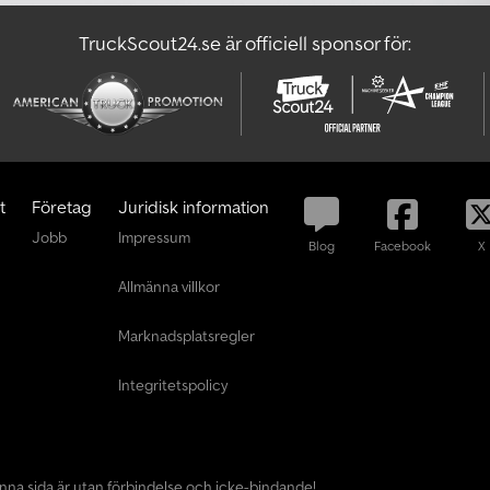
TruckScout24.se är officiell sponsor för:
t
Företag
Juridisk information
Jobb
Impressum
Blog
Facebook
X
Allmänna villkor
Marknadsplatsregler
Integritetspolicy
enna sida är utan förbindelse och icke-bindande!