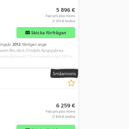
5 896 €
Fast pris plus moms
(7 370 € brutto)
Skicka förfrågan
ningsår:
2012
, Vänligen ange
a axeln Bra däck Chsdpfx Ajzqpgxjbrea
 Invändig bredd: 2,5 m Invändig höjd: 2,69 m
00 kg Totalvikt: 43 000 kg Lastkapacitet:
egat – Bommer. = Ytterligare information =
Småannons
6 259 €
Fast pris plus moms
(7 824 € brutto)