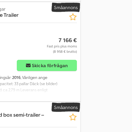
 information.
Småannons
gar
e Trailer
7 166 €
Fast pris plus moms
(8 958 € brutto)
Skicka förfrågan
ningsår:
2016
, Vänligen ange
acitet: 33 pallar Däck (se bilder)
d: ca 2,79 m Leverans enligt
29 Egenvikt: 7050 kg Totalvikt: 45000 kg
r = Mer information = Kontakta ATS Norway
Småannons
d box semi-trailer –