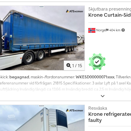
jrjha Modell: Kapelltralle = Mer information = Kontakta ATS Norway för mer
Skjutbara presennin
Krone
Curtain-Sid
Norge
404 km
1
/
15
Skick:
begagnad
, maskin-/fordonsnummer:
WKESD00000071xxxx
, Tillverk
eferensnummer vid förfrågan: 21815 Specifikationer: 3 axlar Lyft på 1 axel Kap
uftfjädring Invändig längd: ca 13,66 m Invändig bredd: ca 2,5 m Invändig höj
överenskommelse Chjdpfxozqlu Ee Abroa TÜV: Nej EU-godkänd till: 2026-04-
Lastkapacitet: 37950 kg Bredd: 255 cm Längd: 1386 cm Modell: Kapelltraile
ör mer information.
Resväska
Krone
refrigerate
faulty