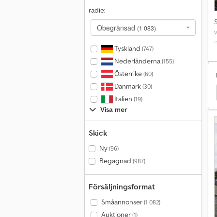
radie:
Obegränsad
(1 083)
v
Tyskland
(747)
Nederländerna
(155)
Österrike
(60)
Danmark
(30)
 Flatbädd / Presenning
Andra Flatbädd / Presenning
Italien
(19)
Visa mer
Skick
Ny
(96)
Begagnad
(987)
Försäljningsformat
Småannonser
(1 082)
Auktioner
(1)