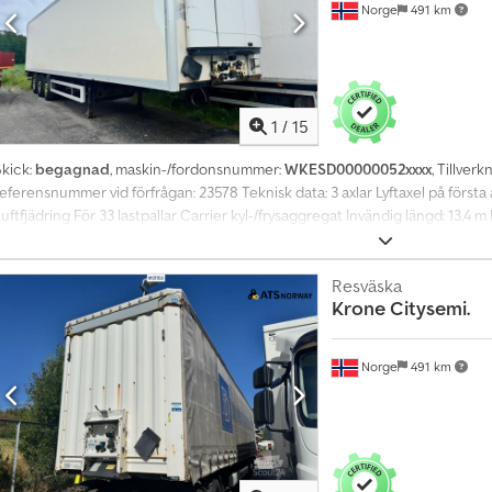
Norge
491 km
1
/
15
Skick:
begagnad
, maskin-/fordonsnummer:
WKESD00000052xxxx
, Tillverk
referensnummer vid förfrågan: 23578 Teknisk data: 3 axlar Lyftaxel på först
uftfjädring För 33 lastpallar Carrier kyl-/frysaggregat Invändig längd: 13,4 m
Omgående leverans möjlig TÜV: Nej EU-godkänd till: 2026-04-13 Egenvikt: 9 4
33 600 kg Bredd: 260 cm Längd: 1 404 cm Modell: Skapsemi med kyl/frysaggr
Kontakta ATS Norway för ytterligare information.
Resväska
Krone
Citysemi.
Norge
491 km