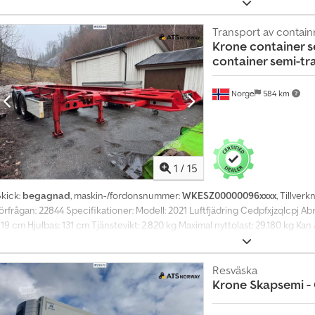
nvändig längd: ca 1.349 cm • Invändig höjd: ca 272 cm • Total längd: ca 1.404 
cm • Egenvikt: ca 8.891 kg • Maximal nyttolast: ca 36.109 kg Beskrivning: 
a 4.180 motortimmar. TÜV giltigt till maj 2026. Snabb leverans möjlig. TÜV: 
Transport av contain
Krone
container s
8.891 kg Totalvikt: 45.000 kg Nyttolast: 36.109 kg Bredd: 260 cm Längd: 1.4
container semi-tra
aggregat = Mer information = Kontakta ATS Norway för mer information.
Norge
584 km
1
/
15
Skick:
begagnad
, maskin-/fordonsnummer:
WKESZ00000096xxxx
, Tillverk
örfrågan: 22844 Specifikationer: Modell: 2021 Luftfjädring Cedpfxjzqlcpj Abre
719 cm Hjulbas: 131 cm Tjänstevikt: 2.820 kg Maximal nyttolast: 29.180 kg
edo för leverans. TÜV: Ja EU-godkänd till: 2027-02-15 Egenvikt: 2.820 kg Ny
information = Kontakta ATS Norway för mer information.
Resväska
Krone
Skapsemi -