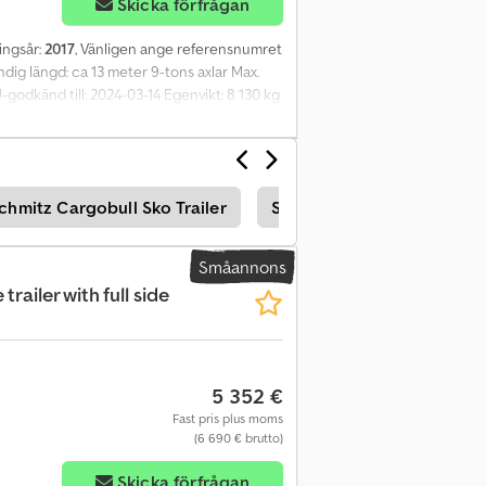
Skicka förfrågan
ningsår:
2017
, Vänligen ange referensnumret
ändig längd: ca 13 meter 9-tons axlar Max.
odkänd till: 2024-03-14 Egenvikt: 8 130 kg
ell: Krone Citysemi = Mer information =
chmitz Cargobull Sko Trailer
Schmitz Cargobull Ko Hä
Småannons
trailer with full side
5 352 €
Fast pris plus moms
(6 690 € brutto)
Skicka förfrågan