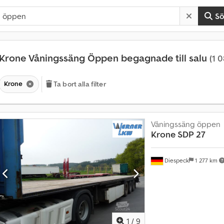
S
Krone Våningssäng Öppen begagnade till salu
(1 
Krone
Ta bort alla filter
Våningssäng öppen
Krone
SDP 27
Diespeck
1 277 km
1
/
9