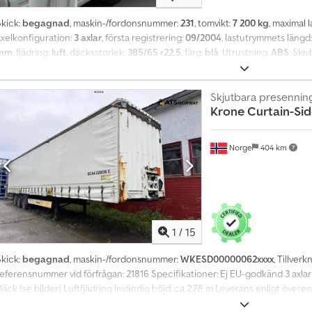
Skick:
begagnad
, maskin-/fordonsnummer:
231
, tomvikt:
7 200 kg
, maximal l
axelkonfiguration:
3 axlar
, första registrering:
09/2004
, lastutrymmets längd
mm
, fjädring:
luft
, däcksstorlek:
385/65 r22,5
, färg:
blå
, Utrustning:
ABS
, Ski
Codpfx Aonn Dpljbrjha Lyft- och sänkningsanordning Med reservation för fe
Skjutbara presennin
Krone
Curtain-Sid
Norge
404 km
1
/
15
Skick:
begagnad
, maskin-/fordonsnummer:
WKESD00000062xxxx
, Tillverk
eferensnummer vid förfrågan: 21816 Specifikationer: Ej EU-godkänd 3 axlar L
Däck (se bilder) Luftfjädring Invändig höjd: ca 2,78 m Leverans enligt över
9-11 Egenvikt: 7 250 kg Totalvikt: 43 000 kg Lastkapacitet: 35 750 kg Bred