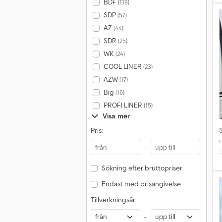
BDF
(119)
N
SDP
(57)
AZ
(44)
SDR
(25)
WK
(24)
COOL LINER
(23)
AZW
(17)
Big
(16)
PROFI LINER
(15)
Visa mer
Pris:
r
-
L
Sökning efter bruttopriser
f
Endast med prisangivelse
Tillverkningsår:
-