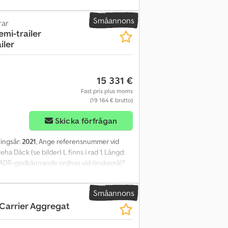
cm • Bredd: ca 260 cm • Axelavstånd: 131 / 131
Krone skåpsläp med Thermo King aggregat och
Småannons
Ja EU-godkänd till: 2026-05-29 Egenvikt:
rar
emi-trailer
04 cm Modell: skåpsläp med Thermo King
iler
15 331 €
Fast pris plus moms
(19 164 € brutto)
Skicka förfrågan
ningsår:
2021
, Ange referensnummer vid
ha Däck (se bilder) L finns i rad 1. Längd:
 Kan ADR-godkännande ordnas vid önskemål?
ttolast: 29.180 kg Längd: 719 cm = Mer
Småannons
 Carrier Aggregat