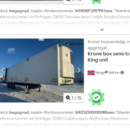
Skick:
begagnad
, maskin-/fordonsnummer:
W0906F3397PA1xxxx
, Tillverkn
referensnummer vid förfrågan: 23600 Tekniska data: Codpfx Aozqkd Esbroha
reparerbart Byggnation för 33 pallar Invändig höjd: 290 cm Total längd: 135
Luftfjädring 3 axlar Däcken är körbara men delvis slitna Släpet har inte an
översyn Fullsidig öppning Omgående leverans/tillgänglig för avhämtning TÜV
12000 kg Totalvikt: 42000 kg Lastkapacitet: 30000 kg Bredd: 260 cm Längd: 
Krone boxsemisläp 
Ytterligare information = Kontakta ATS Norway för mer information.
aggregat
Krone
box semi-tr
King unit
Norge
549 km
1
/
15
Skick:
begagnad
, maskin-/fordonsnummer:
WKESD00000088xxxx
, Tillver
eferensnummer vid förfrågan: 22261 Csdpfxszqqrio Abrjha Specifikationer: • 
 Luftfjädring • Däck (se bilder) • Thermo King kylaggregat • Totalt antal timm