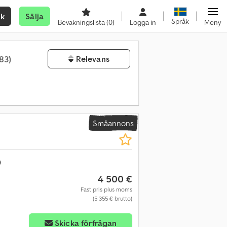
ök
Sälja
Språk
Bevakningslista
(0)
Logga in
Meny
083)
Relevans
Småannons
4 500 €
Fast pris plus moms
(5 355 € brutto)
Skicka förfrågan