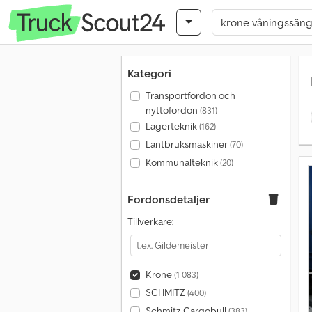
Kategori
Transportfordon och
nyttofordon
(831)
Lagerteknik
(162)
Lantbruksmaskiner
(70)
Kommunalteknik
(20)
Fordonsdetaljer
Tillverkare:
Krone
(1 083)
SCHMITZ
(400)
Schmitz Cargobull
(383)