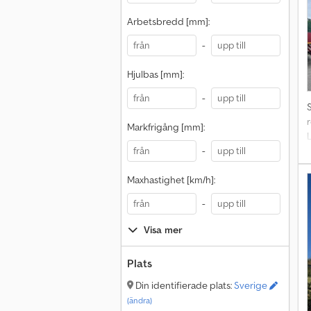
Arbetsbredd [mm]:
-
Hjulbas [mm]:
-
Markfrigång [mm]:
L
-
Maxhastighet [km/h]:
-
Visa mer
Plats
Din identifierade plats:
Sverige
(ändra)