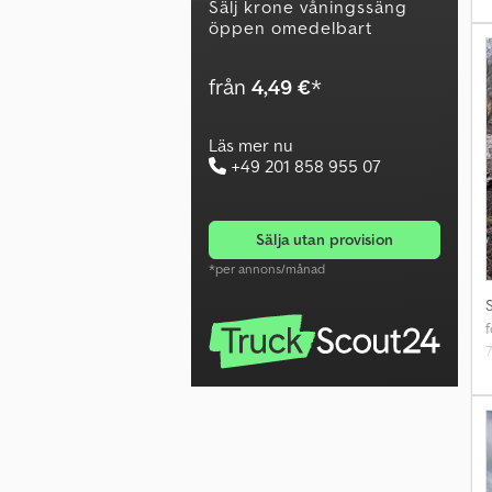
I
Sälj krone våningssäng
öppen omedelbart
c
från
4,49 €
*
Läs mer nu
+49 201 858 955 07
sälja utan provision
*per annons/månad
f
R