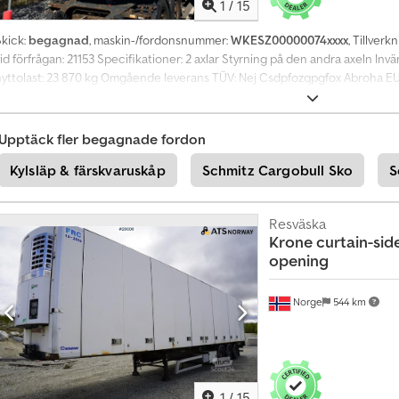
1
/
15
Skick:
begagnad
, maskin-/fordonsnummer:
WKESZ00000074xxxx
, Tillverk
id förfrågan: 21153 Specifikationer: 2 axlar Styrning på den andra axeln Inv
nyttolast: 23 870 kg Omgående leverans TÜV: Nej Csdpfozqpgfox Abroha EU-g
Totalvikt: 32 000 kg Nyttolast: 23 870 kg Bredd: 255 cm Längd: 1 386 cm Mod
Kontakta ATS Norway för mer information.
Upptäck fler begagnade fordon
Kylsläp & färskvaruskåp
Schmitz Cargobull Sko
S
Resväska
Krone
curtain-side 
opening
Norge
544 km
1
/
15