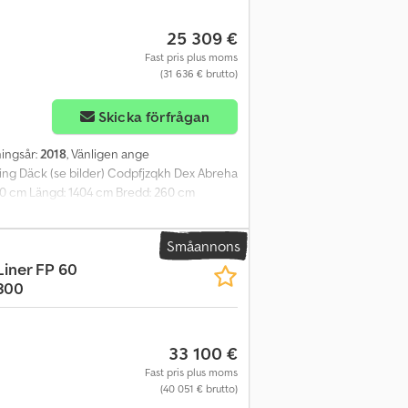
25 309 €
Fast pris plus moms
(31 636 € brutto)
Skicka förfrågan
kningsår:
2018
, Vänligen ange
ring Däck (se bilder) Codpfjzqkh Dex Abreha
280 cm Längd: 1404 cm Bredd: 260 cm
skåpdel från 2018. Släpet har tidigare
ftstimmar. Kan levereras snabbt. Besiktning:
Småannons
1404 cm Invändig längd: 1346 cm Invändig
iner FP 60
 = Kontakta ATS Norway för mer information.
300
33 100 €
Fast pris plus moms
(40 051 € brutto)