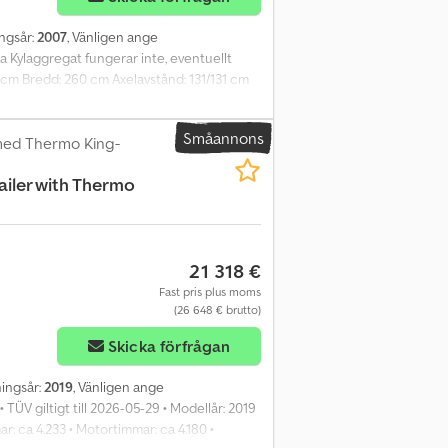
ingsår:
2007
, Vänligen ange
 Kylaggregat fungerar inte, eventuellt
5 cm Bredd: 260 cm Axelavstånd: 131/131 cm
vänts på flera år Bromssystemet behöver en
: Nej EU-godkänd till: 28.09.2021 Egenvikt:
Småannons
1355 cm Modell: släp med full sidöppning =
med Thermo King-
ailer with Thermo
21 318 €
Fast pris plus moms
(26 648 € brutto)
Skicka förfrågan
kningsår:
2019
, Vänligen ange
TÜV giltigt till 2026-05-29 • Modellår: 2019
ar: ca 4.233 • Motortimmar: ca 4.180 •