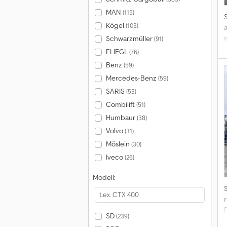
MAN
(115)
Kögel
(103)
Schwarzmüller
(91)
FLIEGL
(76)
Benz
(59)
Mercedes-Benz
(59)
SARIS
(53)
Combilift
(51)
Humbaur
(38)
Volvo
(31)
Möslein
(30)
Iveco
(26)
Modell:
r
SD
(239)
0