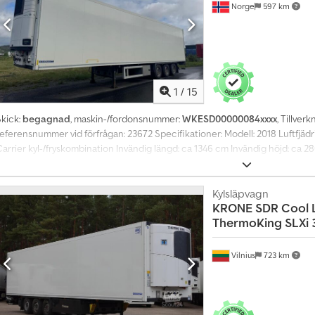
Norge
597 km
1
/
15
Skick:
begagnad
, maskin-/fordonsnummer:
WKESD00000084xxxx
, Tillver
referensnummer vid förfrågan: 23672 Specifikationer: Modell: 2018 Luftfjäd
Carrier kyl-/fryskombination Invändig längd: ca 1346 cm Invändig höjd: ca 
xelavstånd: 131/131 cm Egenvikt: 10 770 kg Verktygsskåp Beskrivning: Krone 
nvänts för Rema och är i gott skick. Carrier kyl-/fryskombination med få dri
Nej EU-godkänd till: 2026-06-30 Egenvikt: 10 770 kg Bredd: 260 cm Längd: 
Kylsläpvagn
KRONE
SDR Cool L
höjd: 280 cm Modell: Skapsemi - Carrier aggregat = Ytterligare information
ThermoKing SLXi 
Vilnius
723 km