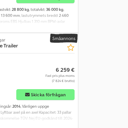
astvikt:
28 800 kg
, totalvikt:
36 000 kg
,
:
13 600 mm
, lastutrymmets bredd:
2 460
vbroms EBS Hjulbas 1 310 mm BPW-axlar
l
Småannons
gar
e Trailer
6 259 €
Fast pris plus moms
(7 824 € brutto)
Skicka förfrågan
ningsår:
2014
, Vänligen uppge
yftbar axel på en axel Kapacitet: 33 pallar
enskommelse TÜV: Nej EU-godkänd till: 2024-
d: 255 cm Längd: 1 386 cm Csdpfx Abezqlv