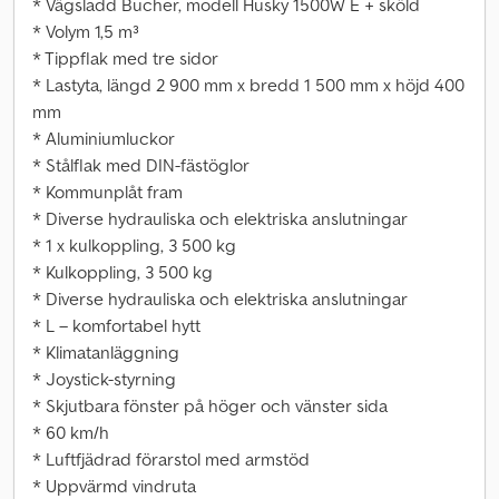
* Vägsladd Bucher, modell Husky 1500W E + sköld
* Volym 1,5 m³
* Tippflak med tre sidor
* Lastyta, längd 2 900 mm x bredd 1 500 mm x höjd 400
mm
* Aluminiumluckor
* Stålflak med DIN-fästöglor
* Kommunplåt fram
* Diverse hydrauliska och elektriska anslutningar
* 1 x kulkoppling, 3 500 kg
* Kulkoppling, 3 500 kg
* Diverse hydrauliska och elektriska anslutningar
* L – komfortabel hytt
* Klimatanläggning
* Joystick-styrning
* Skjutbara fönster på höger och vänster sida
* 60 km/h
* Luftfjädrad förarstol med armstöd
* Uppvärmd vindruta