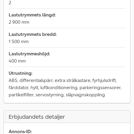
2
Lastutrymmets längd:
2 900 mm
Lastutrymmets bredd:
1 500 mm
Lastutrymmeshöjd:
400 mm
Utrustning:
ABS, differentialspärr, extra strålkastare, fyrhjulsdrift,
färddator, hytt, luftkonditionering, parkeringssensorer,
partikelfilter, servostyrning, släpvagnskoppling
Erbjudandets detaljer
Annons-ID: