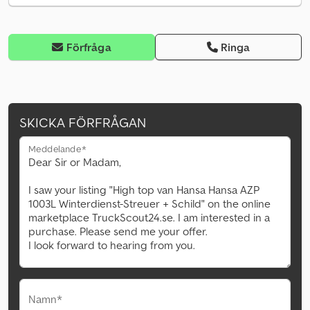
Förfråga
Ringa
SKICKA FÖRFRÅGAN
Meddelande*
Namn*