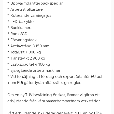
* Uppvärmda ytterbackspeglar
* Arbetsstrålkastare
* Roterande varningsljus
* LED-baklyktor
* Backkamera
* Radio/CD
* Förvaringsfack
* Axelavstånd 3 150 mm
* Totalvikt 7 000 kg
* Tjänstevikt 2 900 kg
* Lastkapacitet 4 100 kg
* Självgående arbetsmaskiner
* Vid försäljning till företag och export (utanför EU och
inom EU) gäller tyska affärsrättsliga regler.
Om en ny TÜV-besiktning önskas, lämnar vi gärna ett
erbjudande från våra samarbetspartners verkstäder.
Vårt erbjudande inkluderar generellt INTE en ny TÜV-