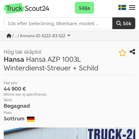
Sälja
Sök
/ ... / Annons-ID: A222-83-522
Hög tak skåpbil
Hansa
Hansa AZP 1003L
Winterdienst-Streuer + Schild
Fast pris
44 900 €
(Moms kan ej specificeras)
Skick
Begagnad
Plats
Sottrum