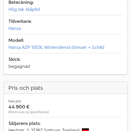
Beteckning:
Hög tak skåpbil
Tillverkare:
Hansa
Modell:
Hansa AZP 1003L Winterdienst-Streuer + Schild
Skick:
begagnad
Pris och plats
Fast pris
44 900 €
(Moms kan ej specificeras)
Säljarens plats:
Hertzstr. 2, 27367 Sottrum, Tyskland