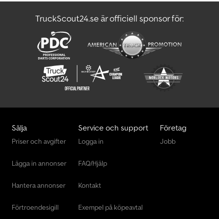
TruckScout24.se är officiell sponsor för:
Sälja
Service och support
Företag
Priser och avgifter
Logga in
Jobb
Lägga in annonser
FAQ/Hjälp
Hantera annonser
Kontakt
Förtroendesigill
Exempel på köpeavtal