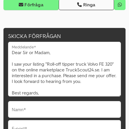
Förfråga
Ringa
SKICKA FÖRFRÅGAN
Meddelande*
Namn*
E-post*