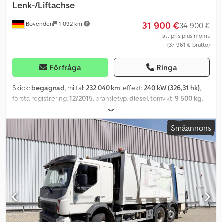
Lenk-/Liftachse
31 900 €
Bovenden
1 092 km
34 900 €
Fast pris plus moms
(37 961 € brutto)
Förfråga
Ringa
Skick:
begagnad
, miltal:
232 040 km
, effekt:
240 kW (326,31 hk)
,
första registrering:
12/2015
, bränsletyp:
diesel
, tomvikt:
9 500 kg
,
maximal lastvikt:
16 500 kg
, totalvikt:
26 000 kg
, däcksstorlek:
315/70R22.5
, axelkonfiguration:
6x2
, hjulbas:
3 900 mm
, bromsar:
Småannons
retarder
, färg:
vit
, förarhytt:
dagskåp
, växeltyp:
automatisk
,
emissionsklass:
Euro 6
, fjädring:
stål-luft
, antal säten:
3
, Utrustning:
ABS, antisladdsystem, hytt, luftkonditionering, låg ljudnivå,
parkeringsvärmare
, Fordonsplats: Bovenden, företagsbyggnad, 1x
luftfjädrad stol, dubbel passagerarbänk, el-speglar, uppvärmda
speglar, el-fönster vänster, el-fönster höger, luftkonditionering,
solskydd, parkeringsvärmare, ABS (antiblockeringssystem), ASR
(drivspärrreglering), kraftuttag, automatväxel, varningsljus,
förvaringslåda, blad- och luftfjädring, sista axeln lyftbar och styrbar,