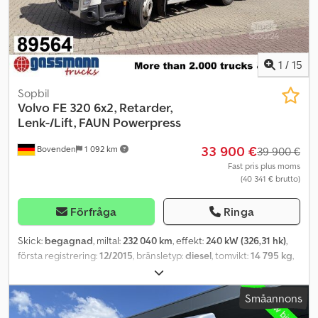
aluminiumtank, sidomonterat aluminiumskydd, taklucka, grönt
miljömärke. Axelavstånd: 3900 mm. Automatväxellåda Allison med
retarder, backkamera! TILLBEHÖRSUPPGIFTER UTAN GARANTI,
ändringar, mellanförsäljning och felskrivningar förbehålls! Credpfx
Asy Spzbeayjf
1
/
15
Sopbil
Volvo
FE 320 6x2, Retarder,
Lenk-/Lift, FAUN Powerpress
33 900 €
Bovenden
1 092 km
39 900 €
Fast pris plus moms
(40 341 € brutto)
Förfråga
Ringa
Skick:
begagnad
, miltal:
232 040 km
, effekt:
240 kW (326,31 hk)
,
första registrering:
12/2015
, bränsletyp:
diesel
, tomvikt:
14 795 kg
,
maximal lastvikt:
11 205 kg
, totalvikt:
26 000 kg
, däcksstorlek:
315/70R22.5
, axelkonfiguration:
6x2
, hjulbas:
3 900 mm
, bromsar:
Småannons
retarder
, färg:
vit
, förarhytt:
dagskåp
, växeltyp:
automatisk
,
emissionsklass:
Euro 6
, fjädring:
stål-luft
, antal säten:
3
, Utrustning: