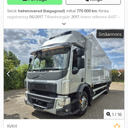
Skick:
helrenoverad (begagnad)
, miltal:
770 000 km
, första
registrering:
06/2017
, Tillverkningsår:
2017
, Intern referens: 6457 –
Beskrivning: - Volvo FE 320, 3-axlig dragbil med flak - Årsmodell
2017 - Cirka 750 000 km - Automatisk växellåda med förstärkt
Småannons
motorbroms - Första axeln är en bladfjädrad axel, andra och tredje
axeln är däckförsedda - Utrustning: - 9,60 meter långt franskt flak
utan sidostycken, med dörrar och elektrisk bakgavellyft, fast tak.
Crodpfx Aszpbu Esayjf
1
/
16
Kylbil