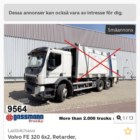
Dessa annonser kan också vara av intresse för dig.
Småannons
1
/
13
Lastbilchassi
Volvo
FE 320 6x2, Retarder,