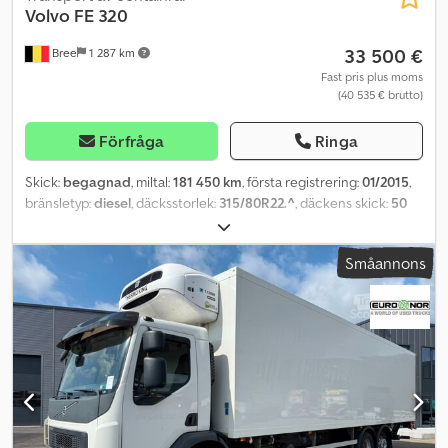
Volvo
FE 320
33 500 €
Bree
1 287 km
Fast pris plus moms
(40 535 € brutto)
Förfråga
Ringa
Skick:
begagnad
, miltal:
181 450 km
, första registrering:
01/2015
,
bränsletyp:
diesel
, däcksstorlek:
315/80R22.^
, däckens skick:
50
procent
, hjulbas:
4 300 mm
, bränsle:
diesel
, växeltyp:
automatisk
,
antal växlar:
8
, fjädring:
stål-luft
, total längd:
7 940 mm
, total höjd:
Småannons
2 900 mm
, Tillverkningsår:
2015
, Utrustning:
luftkonditionering
, =
Ytterligare alternativ och tillbehör = - Digital färdskrivare -
Radio/CD-spelare - Solskydd = Ytterligare information =
Däckdimension: 315/80R22. Framaxel: Däckmönster: 50 %; fjädring:
bladfjäder Bakaxel 1: Däckmönster: 25 %; fjädring: luftfjädring
Bakaxel 2: Däckmönster: 25 %; fjädring: luftfjädring Motorvolym: 7
698 cm³ Cjdjzqh D Nepfx Aaysrf Tjänstevikt: 10 295 kg
Lastkapacitet: 15 705 kg Totalvikt: 26 000 kg =
Företagsinformation = Vid förfrågningar, vänligen uppge