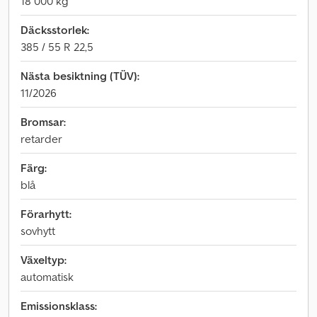
18 000 kg
Däcksstorlek:
385 / 55 R 22,5
Nästa besiktning (TÜV):
11/2026
Bromsar:
retarder
Färg:
blå
Förarhytt:
sovhytt
Växeltyp:
automatisk
Emissionsklass: