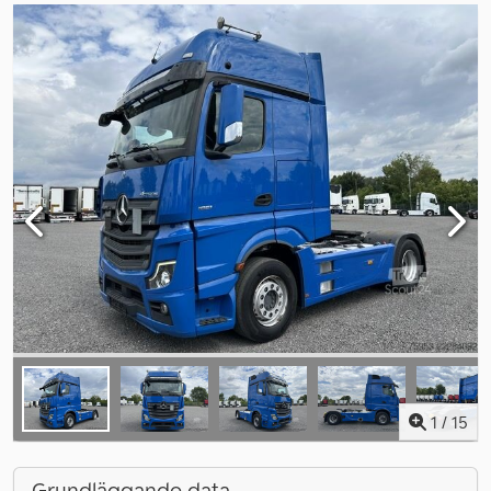
1
/
15
Grundläggande data