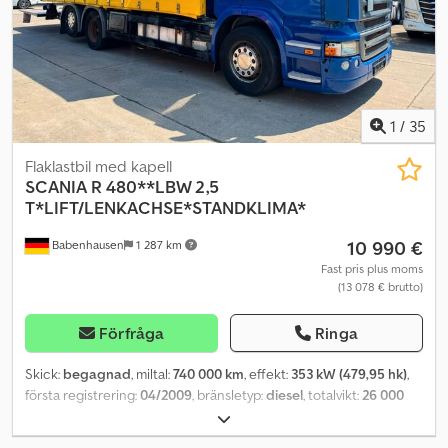
extra värmeisolering bak och på sidorna av hytten, tonade rutor,
växellåda - VIKT & KAPACITET Totalvikt (GVW): 19 ton Totalvikt med
centrallås, dagsljus LED, 2 halogen-dimstrålkastare, CB-
släp (GCW): 44 ton - CHASSI & SÄKERHET Konfiguration 4x2
radioförberedelse, Jost JSK 42-kran, 160 mm över ram, LED-
Luftfjädring bak ABS/EBS bromssystem Robust Volvo-chassi -
belysning för vändskiva, arbetsplattform, släpvagnsidentifiering
HYTT & KOMFORT Rymlig och ergonomisk Volvo FH-hytt
med LED-sensor. Dcodpfey E D Dkox Abujk
Klimatanläggning Hyresvärme (hyttvärmare) Luftfjädrad förarstol
Stort sovutrymme Volvo färddator Många förvaringsutrymmen -
1
/
35
Dragbil Volvo FH 500 I SAVE, årsmodell 2022, vit, 690 000 km, I-Shift
växellåda, totalvikt 19 ton, total vikt med släp 44 ton, 4x2-
Flaklastbil med kapell
konfiguration. Hyttlängd: Medium Leveranstid (dagar): 1 ABS
SCANIA
R 480**LBW 2,5
Bluetooth Klimatanläggning Klimattype: Automatisk
T*LIFT/LENKACHSE*STANDKLIMA*
Förvaringsfack Servo ESP Centrallås Kylskåp Vindavvisare
10 990 €
Babenhausen
1 287 km
Tredimensionell vindavvisare Färddator Farthållare Eljusterbara
speglar Luftfjädrad stol Telefon Taklucka Webasto Effekt: 500 hk
Fast pris plus moms
(13 078 € brutto)
DIN Serienummer: YV2RT40A6PA31 Effekt: 368 kW Skattevikt: 34
hk Slagvolym: 12 777 cm³ Ljudnivå i stillastående: 89 dB
Förfråga
Ringa
Skick:
begagnad
, miltal:
740 000 km
, effekt:
353 kW (479,95 hk)
,
första registrering:
04/2009
, bränsletyp:
diesel
, totalvikt:
26 000
kg
, axelkonfiguration:
3 axlar
, nästa besiktning (TÜV):
09/2026
,
bromsar:
retarder
, färg:
blå
, växeltyp:
halvautomatisk
,