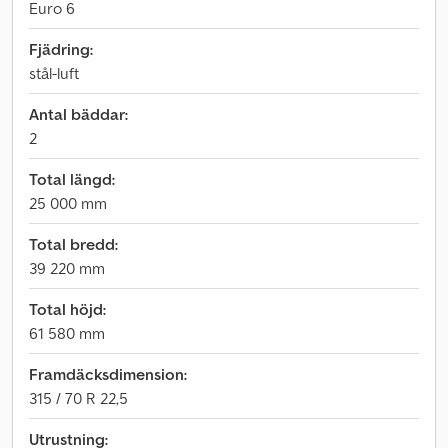
Euro 6
Fjädring:
stål-luft
Antal bäddar:
2
Total längd:
25 000 mm
Total bredd:
39 220 mm
Total höjd:
61 580 mm
Framdäcksdimension:
315 / 70 R 22,5
Utrustning: