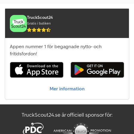
emissionsklass:
Euro 5
, lastutrymmets längd:
8 000 mm
,
Utrustning:
ABS, bakgavellyft, elektroniskt stabilitetsprogram
(ESP), parkeringsvärmare
, SCANIA R 480 • RETARDER •
TruckScout24
FARTHÅLLARE • STÅENDE KLIMATANLÄGGNING • LBW 2,5 TON •
Gratis i butiken
STYR- OCH LYFTAXEL • DRAGANORDNING • 6x2 DRIVNING ----
FORDONSHISTORIK * TYSKT FORDON * VIDEO TILLGÄNGLIG PÅ
BEGÄRAN * LEVERANS TILL ANTWERPEN & HAMBURG HAMN
Appen nummer 1 för begagnade nytto- och
MÖJLIG Dcjdpozdxccofx Abuok FORDONSUTRUSTNING * EURO 5
* SEMIAUTOMATISK VÄXELLÅDA * RETARDER * FARTHÅLLARE *
fritidsfordon!
AVSTÅNDSHÅLLARE (ACC) * STÅENDE KLIMATANLÄGGNING *
STYRAKSEL * LYFTAXEL * MBB BÄR BAKGAVELLYFT 2,5 TON *
KOMFORTSÄTEN / SÄTESVÄRME * TILLÅTEN TOTALVIKT: 26 000 KG
* TOMVIKT: 11 500 KG * NYTTOLAST: 14 500 KG * DÄCKDIMENSION:
385 / 55 R 22,5 * BRA DÄCK ----EXPORT / INFORMATION
Mer information
EXPORTFÖRSÄLJNING ENDAST MED DEPOSITION MIN. 500€ – 2
000€ EXPORT SALES ONLY WITH DEPOSIT MIN. 500€ – 2 000€
UTFÖRSELANMÄLAN EXW MÖJLIG INOM 10 MIN. (GODKÄND
EXPORTÖR). FORDONSRESERVATION ENDAST SKRIFTLIGEN.
TruckScout24.se är officiell sponsor för:
MUNTLIGA UTFÄSTELSER ÄR EJ BINDANDE. ÄNDRINGAR, FEL OCH
MELLANFÖRSÄLJNING FÖRBEHÅLLES. JURIDISK INFORMATION
DENNA ANNONS UTGÖR INGET BINDANDE ERBJUDANDE ENLIGT