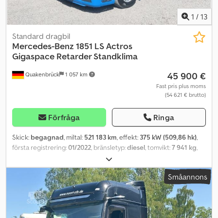
1
/
13
Standard dragbil
Mercedes-Benz
1851 LS Actros
Gigaspace Retarder Standklima
45 900 €
Quakenbrück
1 057 km
Fast pris plus moms
(54 621 € brutto)
Förfråga
Ringa
Skick:
begagnad
, miltal:
521 183 km
, effekt:
375 kW (509,86 hk)
,
första registrering:
01/2022
, bränsletyp:
diesel
, tomvikt:
7 941 kg
,
maximal lastvikt:
10 059 kg
, totalvikt:
18 000 kg
, däcksstorlek:
385/55 R22,5
, nästa besiktning (TÜV):
03/2027
, bromsar:
retarder
,
Småannons
färg:
blå
, förarhytt:
sovhytt
, växeltyp:
automatisk
, emissionsklass:
Euro 6
, fjädring:
stål-luft
, antal bäddar:
2
, total längd:
25 000 mm
,
total bredd:
39 220 mm
, total höjd:
63 080 mm
, Tillverkningsår:
2021
, framdäcksdimension:
315/70 R22,5
, Utrustning:
ABS,