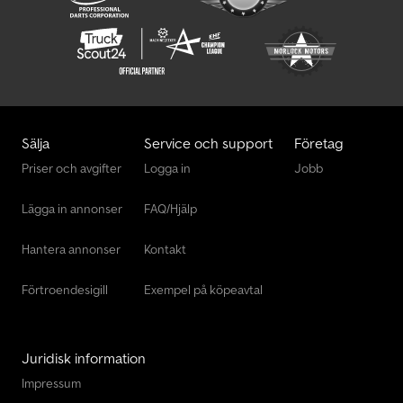
§145 BGB. SYFTAR ENDAST TILL ATT INLEDA KONTRAKT. ALLA
UPPGIFTER UTAN GARANTI. INGA GARANTERADE EGENSKAPER.
FÖRSÄLJNING ENDAST I ENLIGHET MED VÅRA ALLMÄNNA
VILLKOR.
Sälja
Service och support
Företag
Priser och avgifter
Logga in
Jobb
Lägga in annonser
FAQ/Hjälp
Hantera annonser
Kontakt
Förtroendesigill
Exempel på köpeavtal
Juridisk information
Impressum