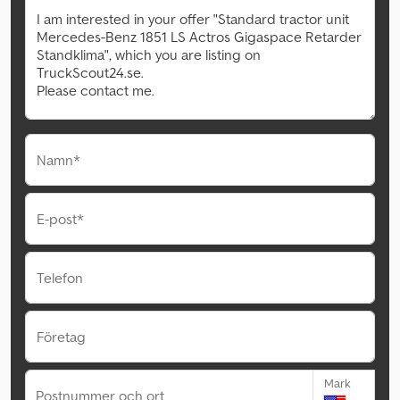
Namn*
E-post*
Telefon
Företag
Mark
Postnummer och ort