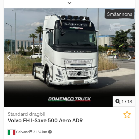
axelkonfiguration:
2 axlar
, bromsar:
retarder
, färg:
svart
, växeltyp:
automatisk
, emissionsklass:
Euro 6
, Tillverkningsår:
2021
,
Småannons
Utrustning:
ABS, elektroniskt stabilitetsprogram (ESP),
luftkonditionering, navigationssystem, parkeringsvärmare
, *
Mercedes-Benz Actros 1848 4x2 dragbil * Euro 6d * Big Space-
hytt med 2 sovplatser * Tak- och sidospoilers * Ramkåpor * PPC
Predictive Powertrain Control * Svängassistans * Active Brake
Assist * Attention Assist * Körfältsassistent * Retarder * 2
bränsletankar ca 1100L * Differentialspärr *
Parkeringsklimatanläggning * Stolsvärme * Automatisk
klimatanläggning Dcjdpfx Aozayk Ujbusk * Xenonstrålkastare *
Kylfack * Multimediasystem * Navigationssystem * Mirror Cams *
Xenonstrålkastare * CB-radio * Elhissar * 1 ägare * 2 st tillgängliga
1
/
18
Standard dragbil
Volvo
FH I-Save 500 Aero ADR
Caivano
2 154 km