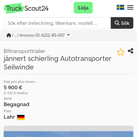
Sälja
Sök
/ ... / Annons-ID: A222-85-007
Biltransporttrailer
jännert schierling Autotransporter
Seilwinde
Fast pris plus moms
5 900 €
(7 021 € brutto)
Skick
Begagnad
Plats
Lahr