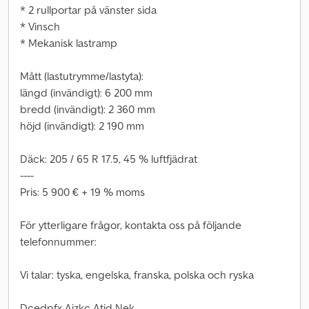
* 2 rullportar på vänster sida
* Vinsch
* Mekanisk lastramp
Mått (lastutrymme/lastyta):
längd (invändigt): 6 200 mm
bredd (invändigt): 2 360 mm
höjd (invändigt): 2 190 mm
Däck: 205 / 65 R 17.5, 45 % luftfjädrat
----
Pris: 5 900 € + 19 % moms
För ytterligare frågor, kontakta oss på följande
telefonnummer:
Vi talar: tyska, engelska, franska, polska och ryska
Dcedpfx Ajzkc Atjd Nek