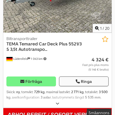
1
/
20
Biltransporttrailer
TEMA
Temared Car Deck Plus 5521/3
S 3,5t Autotranspo...
4 324 €
Lüdersfeld
1 043 km
Fast pris plus moms
(5 146 € brutto)
Förfråga
Ringa
Skick:
ny
, tomvikt:
729 kg
, maximal lastvikt:
2 771 kg
, totalvikt:
3 500
kg
, axelkonfiguration:
3 axlar
, lastutrymmets längd:
5 535 mm
,
lastutrymmets bredd:
2 150 mm
, Tillverkningsår:
2026
, miltal:
50
km
, växeltyp:
mekanisk
, energieffektivitet:
A
, Temared Car Deck
Småannons
Plus 5521/3 S Djdpfxjw Dv Eks Ad Nsck Biltransportör