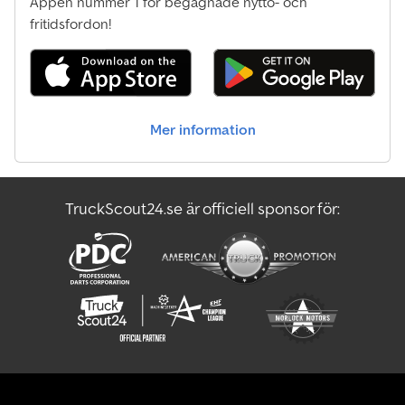
Appen nummer 1 för begagnade nytto- och
fritidsfordon!
Mer information
TruckScout24.se är officiell sponsor för: