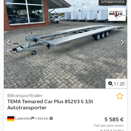
Småannons
20 ft. container. LED-belysning, hjul 155 R12C 5x112, tandemaxel,
totalvikt 3500 kg, egenvikt ca 800 kg, varmgalvaniserad, 4 st.
vevbara stödben, nummerskyltshållare. 15 mm tjock filmbelagda
skivor med 10 surrningsöglor. Inkl. papper för registrering, 100
km/h-godkännande möjligt! Vi kan gärna erbjuda passande
container till släpet. Dcodpfjrq Iaqox Ad Njk
1
/
20
Biltransporttrailer
TEMA
Temared Car Plus 8521/3 S 3,5t
Autotransporter
5 585 €
Lüdersfeld
1 043 km
Fast pris plus moms
(6 646 € brutto)