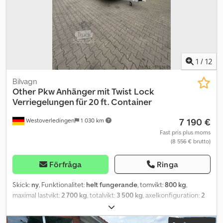
tyska, engelska, franska, polska och ryska Med reservation för
stavfel, fel och försäljning till annan.
1
/
12
Bilvagn
Other
Pkw Anhänger mit Twist Lock
Verriegelungen für 20 ft. Container
7 190 €
Westoverledingen
1 030 km
Fast pris plus moms
(8 556 € brutto)
Förfråga
Ringa
Skick:
ny
, Funktionalitet:
helt fungerande
, tomvikt:
800 kg
,
maximal lastvikt:
2 700 kg
, totalvikt:
3 500 kg
, axelkonfiguration:
2
axlar
, lastutrymmets längd:
6 000 mm
, lastutrymmets bredd:
1 960
mm
, Tillverkningsår:
2025
, Personbilst släp med Twist Lock-lås för