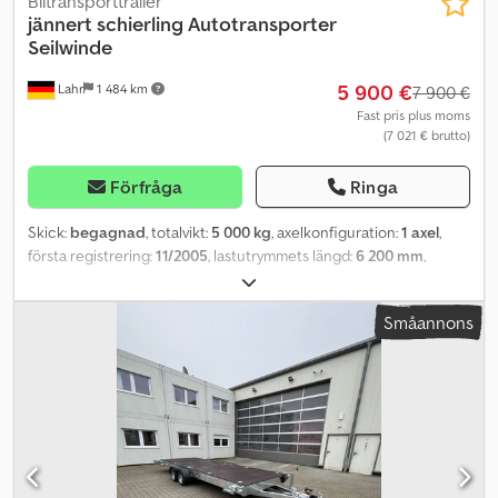
Biltransporttrailer
jännert schierling Autotransporter
Seilwinde
5 900 €
Lahr
1 484 km
7 900 €
Fast pris plus moms
(7 021 € brutto)
Förfråga
Ringa
Skick:
begagnad
, totalvikt:
5 000 kg
, axelkonfiguration:
1 axel
,
första registrering:
11/2005
, lastutrymmets längd:
6 200 mm
,
lastutrymmets bredd:
2 360 mm
, lastutrymmeshöjd:
2 190 mm
,
Utrustning:
ABS, bakgavellyft
, Jännert Schierling, biltransportör
Småannons
med vinsch För frågor: 0326239 * Skick: Mycket bra * Första
registrering: 2005-11-08 * Tillåten totalvikt: 5,00 ton * ABS *
Luftfjädring * Utdragbara påfartsramper * Aluminiumprofilgolv * 2
rullportar på vänster sida * Vinsch * Mekanisk lastramp Mått
(lastutrymme/lastyta): Inre längd: 6 200 mm Inre bredd: 2 360 mm
Inre höjd: 2 190 mm Däck: 205 / 65 R 17,5, luftfjädring ---- Pris: 5 900
euro + 19 % moms Om du har ytterligare frågor, kan du kontakta
oss på följande telefonnummer: Dcjdpfx Adeyvmm Ns Njk Vi talar: