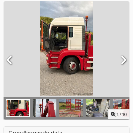
1
/
10
Grundläggande data