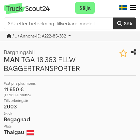
Sälja
Sök
/ ... / Annons-ID: A222-85-382
Bärgningsbil
MAN
TGA 18.363 FLLW
BAGGERTRANSPORTER
Fast pris plus moms
11 650 €
(13 980 € brutto)
Tillverkningsår
2003
Skick
Begagnad
Plats
Thalgau