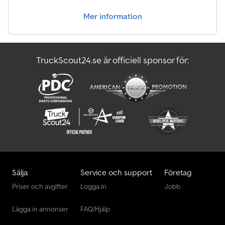
provkörning hos: PSL AUTOCARRI SRL Via degli Imprenditori, 45
Mer information
(industriområde) 37067 Valeggio sul Mincio (Verona) Tel. 045-
7950955 Vänligen kontakta oss för att boka tid så att vi kan
organisera besöken på bästa sätt. För ytterligare information,
tekniska specifikationer och för att få pris, vänligen kontakta våra
TruckScout24.se är officiell sponsor för:
säljansvariga direkt på 045-7950955. OBS! Fordonsbeskrivningen
är vägledande och kan innehålla fel eller brister. Intresserade
köpare uppmanas att själva kontrollera fordonets exakta
specifikationer innan köp. PSL Autocarri Srl tar inget ansvar för
eventuella felaktigheter eller inkonsekvenser i denna
fordonsbeskrivning. OBS! VI BESVARAR ENDAST FÖRFRÅGNINGAR
SOM INNEHÅLLER NAMN OCH TELEFONNUMMER PÅ DEN SOM
GÖR FÖRFRÅGAN.
Sälja
Service och support
Företag
Priser och avgifter
Logga in
Jobb
Lägga in annonser
FAQ/Hjälp