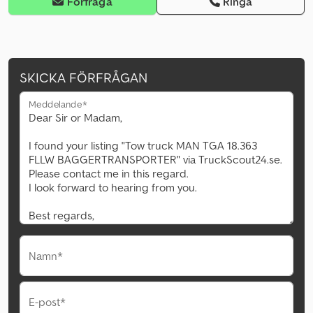
Förfråga
Ringa
SKICKA FÖRFRÅGAN
Meddelande*
Namn*
E-post*