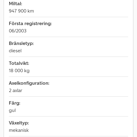
Miltal:
947 900 km
Första registrering:
06/2003
Bränsletyp:
diesel
Totalvikt:
18 000 kg
Axelkonfiguration:
2 axlar
Färg:
gul
Växeltyp:
mekanisk