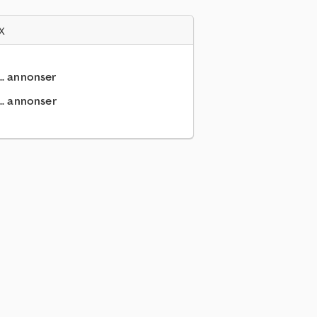
x
.. annonser
.. annonser