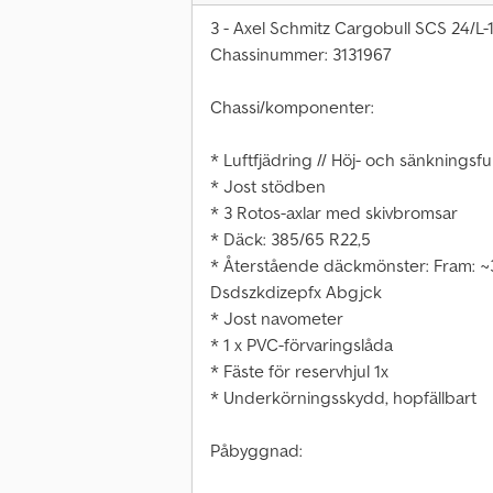
3 - Axel Schmitz Cargobull SCS 24/L-
Chassinummer: 3131967
Chassi/komponenter:
* Luftfjädring // Höj- och sänkningsf
* Jost stödben
* 3 Rotos-axlar med skivbromsar
* Däck: 385/65 R22,5
* Återstående däckmönster: Fram: ~
Dsdszkdizepfx Abgjck
* Jost navometer
* 1 x PVC-förvaringslåda
* Fäste för reservhjul 1x
* Underkörningsskydd, hopfällbart
Påbyggnad: