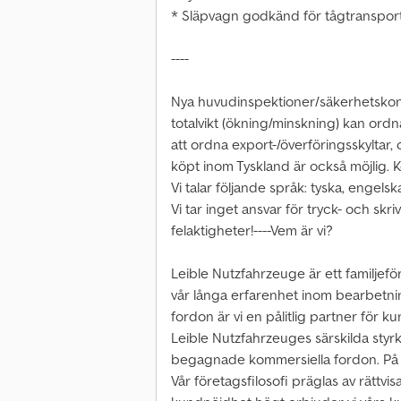
* Släpvagn godkänd för tågtransport 
----
Nya huvudinspektioner/säkerhetskontro
totalvikt (ökning/minskning) kan ordna
att ordna export-/överföringsskyltar
köpt inom Tyskland är också möjlig. Ko
Vi talar följande språk: tyska, engelsk
Vi tar inget ansvar för tryck- och skri
felaktigheter!----Vem är vi?
Leible Nutzfahrzeuge är ett familjef
vår långa erfarenhet inom bearbetni
fordon är vi en pålitlig partner för k
Leible Nutzfahrzeuges särskilda styrk
begagnade kommersiella fordon. På 11
Vår företagsfilosofi präglas av rättvis