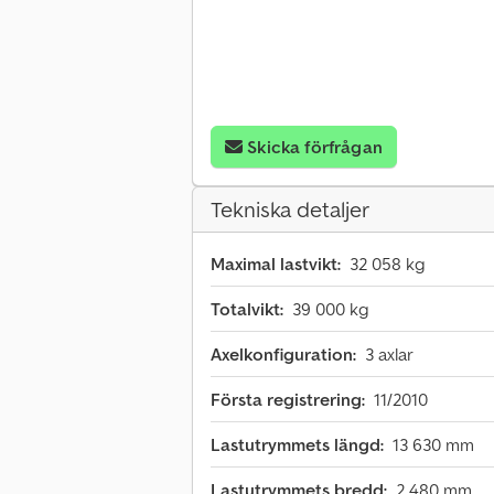
Skicka förfrågan
Tekniska detaljer
Maximal lastvikt:
32 058 kg
Totalvikt:
39 000 kg
Axelkonfiguration:
3 axlar
Första registrering:
11/2010
Lastutrymmets längd:
13 630 mm
Lastutrymmets bredd:
2 480 mm