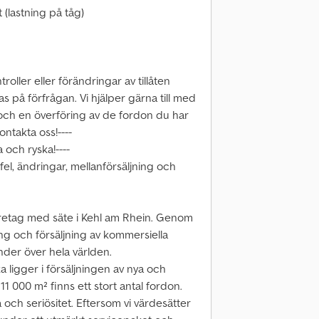
(lastning på tåg)
ller eller förändringar av tillåten
s på förfrågan. Vi hjälper gärna till med
, och en överföring av de fordon du har
ntakta oss!----
a och ryska!----
vfel, ändringar, mellanförsäljning och
öretag med säte i Kehl am Rhein. Genom
ng och försäljning av kommersiella
under över hela världen.
a ligger i försäljningen av nya och
 000 m² finns ett stort antal fordon.
a och seriösitet. Eftersom vi värdesätter