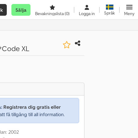
ök
Sälja
Språk
Bevakningslista
(0)
Logga in
Meny
*Code XL
a:
Registrera dig gratis eller
tt få tillgång till all information.
dan: 2002