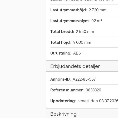
Lastutrymmeshöjd:
2 720 mm
Lastutrymmesvolym:
92 m³
Total bredd:
2 550 mm
Total höjd:
4 000 mm
Utrustning:
ABS
Erbjudandets detaljer
Annons-ID:
A222-85-557
Referensnummer:
0633326
Uppdatering:
senast den 08.07.202
Beskrivning