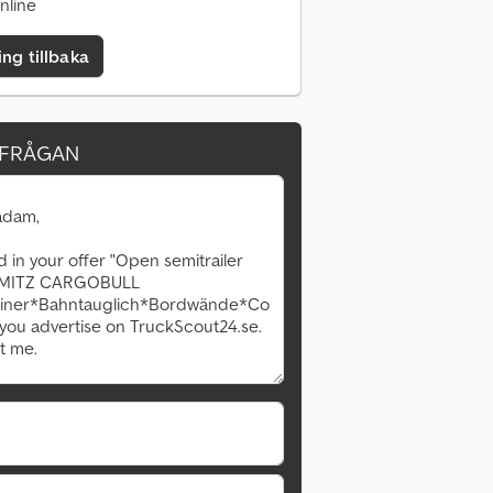
nline
ing tillbaka
RFRÅGAN