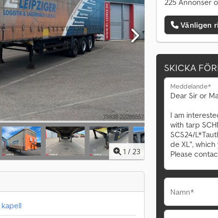
225 Annonser o
Vänligen r
SKICKA FÖ
Meddelande*
1
/
23
Namn*
kapell