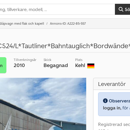
S
Släpvagn med flak och kapell
Annons-ID: A222-85-557
S24/L*Tautliner*Bahntauglich*Bordwände
Tillverkningsår
Skick
Plats
2010
Begagnad
Kehl
an
Leverantör
Observer
logga in,
för a
Registrerad se