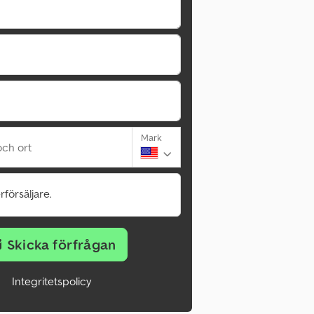
Mark
ch ort
rförsäljare.
Skicka förfrågan
Integritetspolicy