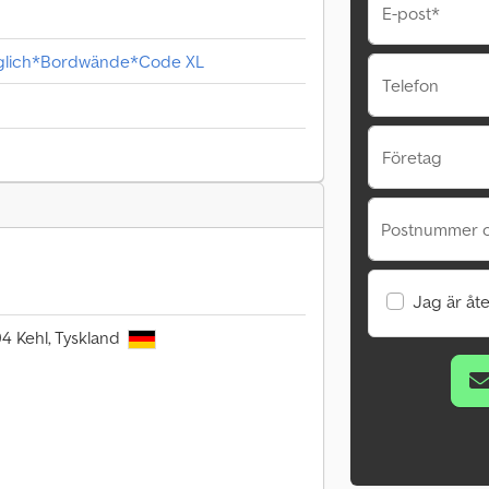
E-post*
uglich*Bordwände*Code XL
Telefon
Företag
Postnummer o
Jag är åte
694 Kehl, Tyskland