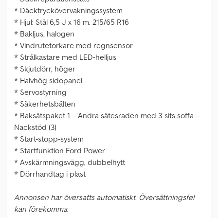
* Däcktryckövervakningssystem
* Hjul: Stål 6,5 J x 16 m. 215/65 R16
* Bakljus, halogen
* Vindrutetorkare med regnsensor
* Strålkastare med LED-helljus
* Skjutdörr, höger
* Halvhög sidopanel
* Servostyrning
* Säkerhetsbälten
* Baksätspaket 1 – Andra sätesraden med 3-sits soffa –
Nackstöd (3)
* Start-stopp-system
* Startfunktion Ford Power
* Avskärmningsvägg, dubbelhytt
* Dörrhandtag i plast
Annonsen har översatts automatiskt. Översättningsfel
kan förekomma.