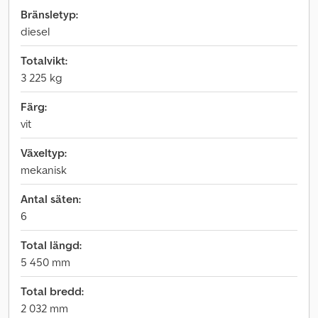
Bränsletyp:
diesel
Totalvikt:
3 225 kg
Färg:
vit
Växeltyp:
mekanisk
Antal säten:
6
Total längd:
5 450 mm
Total bredd:
2 032 mm