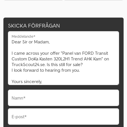
SKICKA FÖRFRÅGAN
Meddelande*
Namn*
E-post*