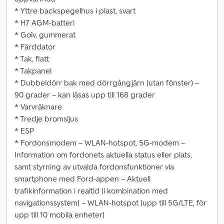
* Yttre backspegelhus i plast, svart
* H7 AGM-batteri
* Golv, gummerat
* Färddator
* Tak, flatt
* Takpanel
* Dubbeldörr bak med dörrgångjärn (utan fönster) –
90 grader – kan låsas upp till 168 grader
* Varvräknare
* Tredje bromsljus
* ESP
* Fordonsmodem – WLAN-hotspot, 5G-modem –
Information om fordonets aktuella status eller plats,
samt styrning av utvalda fordonsfunktioner via
smartphone med Ford-appen – Aktuell
trafikinformation i realtid (i kombination med
navigationssystem) – WLAN-hotspot (upp till 5G/LTE, för
upp till 10 mobila enheter)