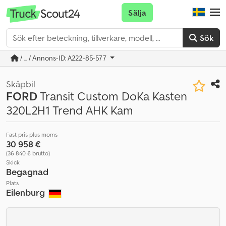
Sälja
Sök
/ ... / Annons-ID: A222-85-577
Skåpbil
FORD
Transit Custom DoKa Kasten
320L2H1 Trend AHK Kam
Fast pris plus moms
30 958 €
(36 840 € brutto)
Skick
Begagnad
Plats
Eilenburg