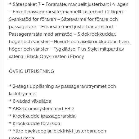
* Sätespaket 7 – Förarsäte, manuellt justerbart i 4 lägen
– Enkelt passagerarsäte, manuellt justerbart i 2 lägen –
Svankstöd för föraren – Sätesvärme för förare och
passagerare – Förarsäte med justerbar armstöd –
Passagerarsäte med armstöd – Sidokrockkuddar,
höger och vänster – Huvud- och axelkrockkuddar, fram,
höger och vänster – Tygklädsel Plus Style, mittparti av
sätena i Black Onyx, resten i Ebony.
ÖVRIG UTRUSTNING
* 2-stegs upplåsning av passagerarutrymmet och
lastutrymmet
* 6-växlad växellåda
* ABS-bromssystem med EBD
* Krockkudde (passagerarsida)
* Krockkudde förarsida
* Yttre backspeglar, elektriskt justerbara och
uppvärmda