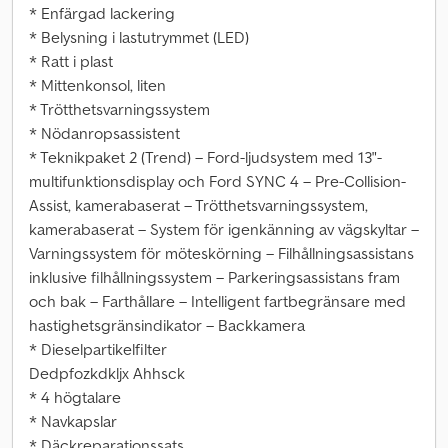
* Enfärgad lackering
* Belysning i lastutrymmet (LED)
* Ratt i plast
* Mittenkonsol, liten
* Trötthetsvarningssystem
* Nödanropsassistent
* Teknikpaket 2 (Trend) – Ford-ljudsystem med 13"-
multifunktionsdisplay och Ford SYNC 4 – Pre-Collision-
Assist, kamerabaserat – Trötthetsvarningssystem,
kamerabaserat – System för igenkänning av vägskyltar –
Varningssystem för möteskörning – Filhållningsassistans
inklusive filhållningssystem – Parkeringsassistans fram
och bak – Farthållare – Intelligent fartbegränsare med
hastighetsgränsindikator – Backkamera
* Dieselpartikelfilter
Dedpfozkdkljx Ahhsck
* 4 högtalare
* Navkapslar
* Däckreparationssats