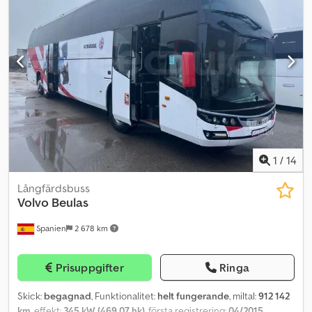
dokument är spanska och vid försäljning i Italien kommer
kostnader för registrering och nationalisering att belasta
köparen. Fordonet erbjuds till Köp Nu-pris, alternativt kan du
skicka ditt bud och inleda en förhandling. Dkedeynmaxspfx Am
Tor
1
/
14
Långfärdsbuss
Volvo
Beulas
Spanien
2 678 km
Prisuppgifter
Ringa
Skick:
begagnad
, Funktionalitet:
helt fungerande
, miltal:
912 142
km
, effekt:
345 kW (469,07 hk)
, första registrering:
04/2015
,