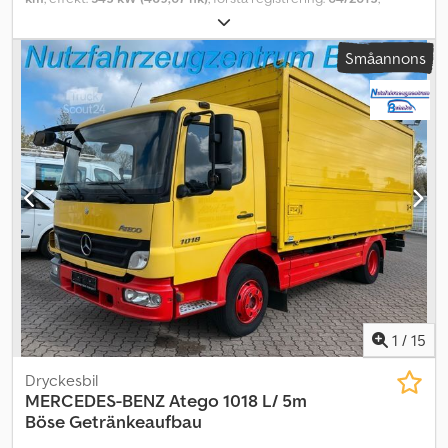
bränsletyp:
diesel
, antal säten:
68
, emissionsklass:
Euro 6
, färg:
vit
,
däcksstorlek:
315/80 R22.5
, Tillverkningsår:
2015
,
Småannons
maskin-/fordonsnummer:
YV3T2U820EA168583
, Utrustning:
ABS,
badrum, farthållare, luftkonditionering
, Vi meddelar att det finns
dekaler på den yttre karossen. Observera även att handlingarna
för detta fordon är spanska, vilket innebär att vid försäljning i
Italien ansvarar köparen för kostnader för nationalisering och
registrering. Dkodpfxoynbh Rs Am Tjr Fordonet finns tillgängligt
till Köp nu-pris eller så kan du lämna ett eget bud och inleda en
förhandling.
1
/
15
Dryckesbil
MERCEDES-BENZ
Atego 1018 L/ 5m
Böse Getränkeaufbau