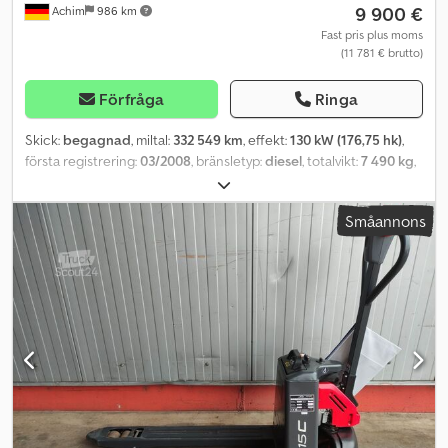
9 900 €
Achim
986 km
Fast pris plus moms
(11 781 € brutto)
Förfråga
Ringa
Skick:
begagnad
, miltal:
332 549 km
, effekt:
130 kW (176,75 hk)
,
första registrering:
03/2008
, bränsletyp:
diesel
, totalvikt:
7 490 kg
,
växeltyp:
mekanisk
, emissionsklass:
Euro 5
, antal säten:
2
,
lastutrymmets längd:
5 180 mm
, lastutrymmets bredd:
2 480 mm
,
Småannons
lastutrymmeshöjd:
2 060 mm
, Utrustning: Dkedpfey A An Njx Am
Tsr * Kaross/Byggnation: Dryckesuppbyggnad * Böse
dryckesuppbyggnad * Fällbara sidoväggar vänster och höger *
Invändiga mått: 5 180 mm x 2 480 mm x 2 060 mm * Förarhytt: S
(kort version) * 6-växlad växellåda * Taklucka (stål) * Förarstol med
standard gungfunktion Teknik: * Radio MB Truckline *
Elmanövrerade och uppvärmda ytterbackspeglar * Backkamera
Säkerhet/Miljö: * Telligent bromssystem med ABS+ASR *
Motorbroms med konstant strypning * Förstärkt
bakaxelstabilisator * Avgasnorm EURO 4 Övrigt: * 1 tidigare ägare *
Tysk förstaleverans * Modell Atego 2 (facelift-version) * Motor: 4,3 l