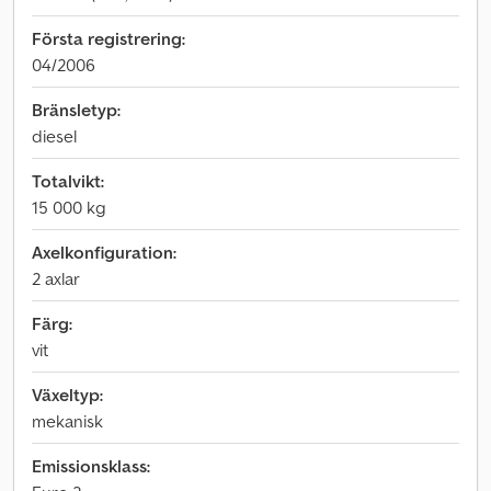
Första registrering:
04/2006
Bränsletyp:
diesel
Totalvikt:
15 000 kg
Axelkonfiguration:
2 axlar
Färg:
vit
Växeltyp:
mekanisk
Emissionsklass: