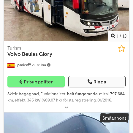
1
/
13
Turism
Volvo
Beulas Glory
Spanien
2 678 km
Prisuppgifter
Ringa
Skick:
begagnad
, Funktionalitet:
helt fungerande
, miltal:
797 684
km
, effekt:
345 kW (469,07 hk)
, första registrering:
01/2016
,
bränsletyp:
diesel
, antal säten:
68
, emissionsklass:
Euro 6
, färg:
vit
,
däcksstorlek:
315/80 R22.5
, Tillverkningsår:
2016
,
Småannons
maskin-/fordonsnummer:
YV3T2U821GA175710
, Utrustning:
ABS,
badrum, farthållare, luftkonditionering
, Vi meddelar att det finns
dekaler på fordonets yttre kaross. Observera att fordonets