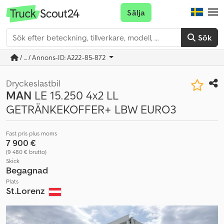
Sälja
Sök
/ ... / Annons-ID: A222-85-872
Dryckeslastbil
MAN
LE 15.250 4x2 LL
GETRÄNKEKOFFER+ LBW EURO3
Fast pris plus moms
7 900 €
(9 480 € brutto)
Skick
Begagnad
Plats
St.Lorenz