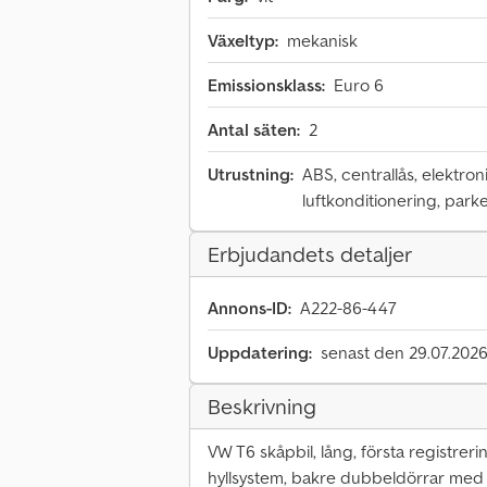
Växeltyp:
mekanisk
Emissionsklass:
Euro 6
Antal säten:
2
Utrustning:
ABS, centrallås, elektron
luftkonditionering, par
Erbjudandets detaljer
Annons-ID:
A222-86-447
Uppdatering:
senast den 29.07.202
Beskrivning
VW T6 skåpbil, lång, första registrerin
hyllsystem, bakre dubbeldörrar med g