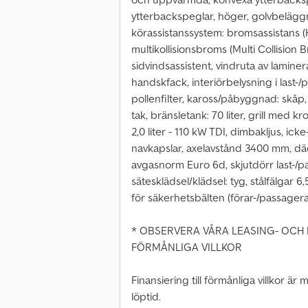
ytterbackspeglar, höger, golvbeläggn
körassistanssystem: bromsassistans (
multikollisionsbroms (Multi Collision 
sidvindsassistent, vindruta av laminera
handskfack, interiörbelysning i last-
pollenfilter, kaross/påbyggnad: skåp,
tak, bränsletank: 70 liter, grill med kr
2,0 liter - 110 kW TDI, dimbakljus, ick
navkapslar, axelavstånd 3400 mm, däc
avgasnorm Euro 6d, skjutdörr last-/
sätesklädsel/klädsel: tyg, stålfälgar 
för säkerhetsbälten (förar-/passagera
* OBSERVERA VÅRA LEASING- OCH 
FÖRMÅNLIGA VILLKOR
Finansiering till förmånliga villkor är
löptid.