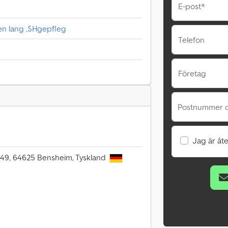
E-post*
en lang ,SHgepfleg
Telefon
Företag
Postnummer o
Jag är åte
149, 64625 Bensheim, Tyskland