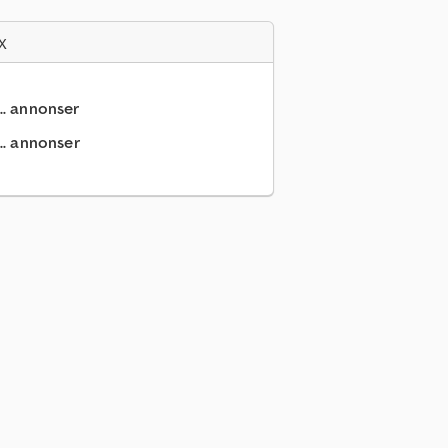
x
.. annonser
.. annonser