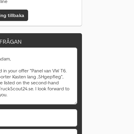
line
ing tillbaka
RFRÅGAN