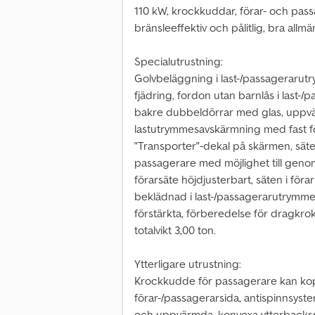
110 kW, krockkuddar, förar- och passa
bränsleeffektiv och pålitlig, bra allmä
Specialutrustning:
Golvbeläggning i last-/passagerarutry
fjädring, fordon utan barnlås i last-
bakre dubbeldörrar med glas, uppv
lastutrymmesavskärmning med fast föns
"Transporter"-dekal på skärmen, säte
passagerare med möjlighet till genom
förarsäte höjdjusterbart, säten i föra
beklädnad i last-/passagerarutrymme:
förstärkta, förberedelse för dragkrok 
totalvikt 3,00 ton.
Ytterligare utrustning:
Krockkudde för passagerare kan kop
förar-/passagerarsida, antispinnsyst
och uppvärmda, konvexa ytterbacksp