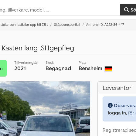
S
bilar och lastbilar upp till 7,5 t
Skåptransportbil
Annons-ID: A222-86-447
 Kasten lang ,SHgepfleg
Tillverkningsår
Skick
Plats
2021
Begagnad
Bensheim
an
Leverantör
Observer
logga in,
för a
Registrerad se