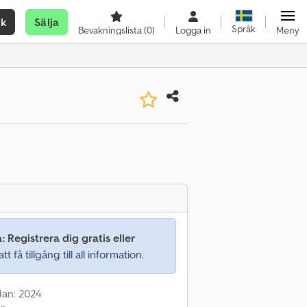
ök
Sälja
Språk
Bevakningslista
(0)
Logga in
Meny
a:
Registrera dig gratis eller
tt få tillgång till all information.
dan: 2024