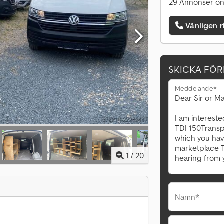
29 Annonser on
Vänligen r
SKICKA FÖ
Meddelande*
1
/
20
Namn*