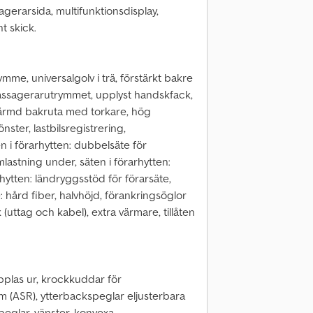
gerarsida, multifunktionsdisplay,
nt skick.
mme, universalgolv i trä, förstärkt bakre
/passagerarutrymmet, upplyst handskfack,
ärmd bakruta med torkare, hög
ter, lastbilsregistrering,
n i förarhytten: dubbelsäte för
lastning under, säten i förarhytten:
rhytten: ländryggsstöd för förarsäte,
 hård fiber, halvhöjd, förankringsöglor
(uttag och kabel), extra värmare, tillåten
plas ur, krockkuddar för
em (ASR), ytterbackspeglar eljusterbara
eglar, vänster, konvexa