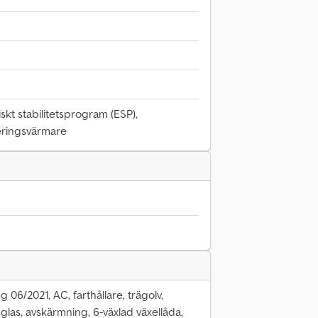
iskt stabilitetsprogram (ESP),
keringsvärmare
6
g 06/2021, AC, farthållare, trägolv,
las, avskärmning, 6-växlad växellåda,