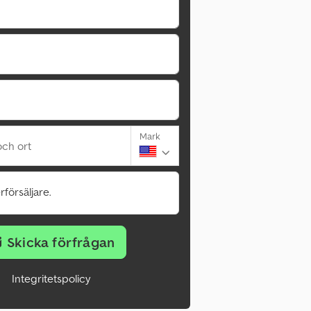
Mark
ch ort
rförsäljare.
Skicka förfrågan
Integritetspolicy