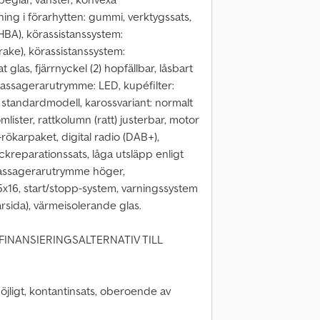
ing i förarhytten: gummi, verktygssats,
HBA), körassistanssystem:
Brake), körassistanssystem:
t glas, fjärrnyckel (2) hopfällbar, låsbart
/passagerarutrymme: LED, kupéfilter:
 standardmodell, karossvariant: normalt
omlister, rattkolumn (ratt) justerbar, motor
e-rökarpaket, digital radio (DAB+),
kreparationssats, låga utsläpp enligt
passagerarutrymme höger,
6,5x16, start/stopp-system, varningssystem
rsida), värmeisolerande glas.
FINANSIERINGSALTERNATIV TILL
 möjligt, kontantinsats, oberoende av