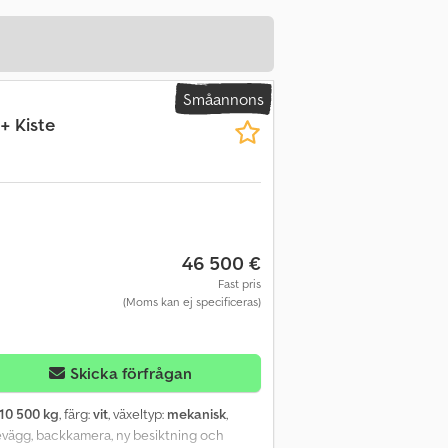
Småannons
+ Kiste
46 500 €
Fast pris
(Moms kan ej specificeras)
Skicka förfrågan
10 500 kg
, färg:
vit
, växeltyp:
mekanisk
,
ljevägg, backkamera, ny besiktning och