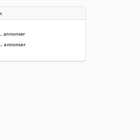
x
... annonser
.. annonser