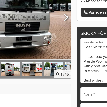
75 Annonser on
Vänligen r
SKICKA FÖ
Meddelande*
1
/
19
Namn*