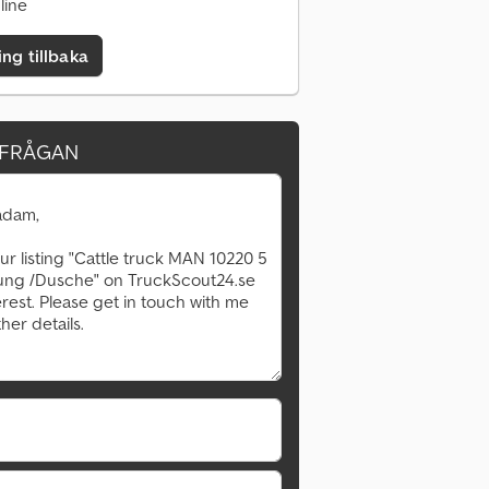
line
ing tillbaka
RFRÅGAN