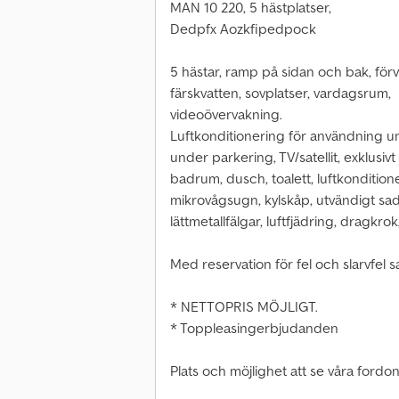
MAN 10 220, 5 hästplatser,
Dedpfx Aozkfipedpock
5 hästar, ramp på sidan och bak, för
färskvatten, sovplatser, vardagsrum,
videoövervakning.
Luftkonditionering för användning u
under parkering, TV/satellit, exklusivt 
badrum, dusch, toalett, luftkonditione
mikrovågsugn, kylskåp, utvändigt sade
lättmetallfälgar, luftfjädring, dragkrok
Med reservation för fel och slarvfel s
* NETTOPRIS MÖJLIGT.
* Toppleasingerbjudanden
Plats och möjlighet att se våra fordon