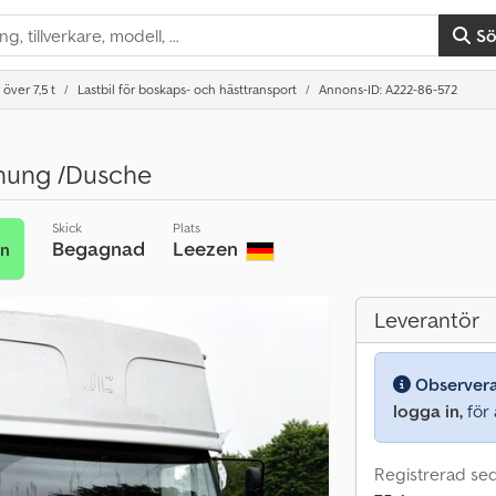
S
 över 7,5 t
Lastbil för boskaps- och hästtransport
Annons-ID: A222-86-572
nung /Dusche
Skick
Plats
Begagnad
Leezen
an
Leverantör
Observer
logga in,
för a
Registrerad se