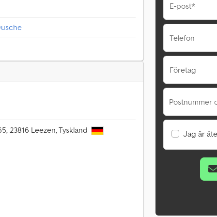
E-post*
Dusche
Telefon
Företag
Postnummer o
5, 23816 Leezen, Tyskland
Jag är åte