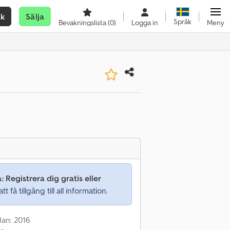
ök
Sälja
Språk
Bevakningslista
(0)
Logga in
Meny
a:
Registrera dig gratis eller
tt få tillgång till all information.
dan: 2016