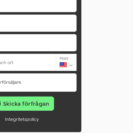
Mark
ch ort
rförsäljare.
Skicka förfrågan
Integritetspolicy