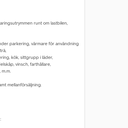
varingsutrymmen runt om lastbilen,
nder parkering, värmare för användning
trä,
ring, kök, sittgrupp i läder,
lskåp, vinsch, farthållare,
, m.m.
amt mellanförsäljning.
: