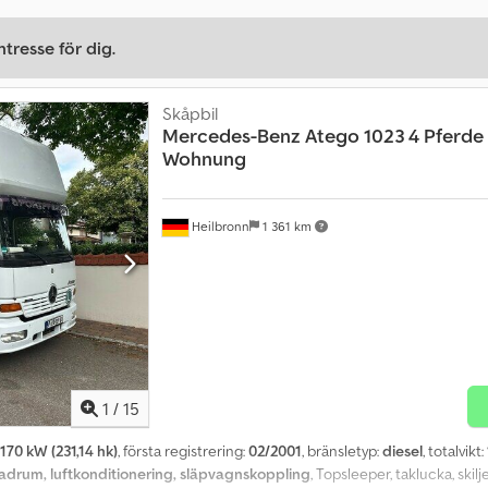
tresse för dig.
Skåpbil
Mercedes-Benz
Atego 1023 4 Pferde 
Wohnung
Heilbronn
1 361 km
1
/
15
170 kW (231,14 hk)
, första registrering:
02/2001
, bränsletyp:
diesel
, totalvikt:
adrum, luftkonditionering, släpvagnskoppling
, Topsleeper, taklucka, ski