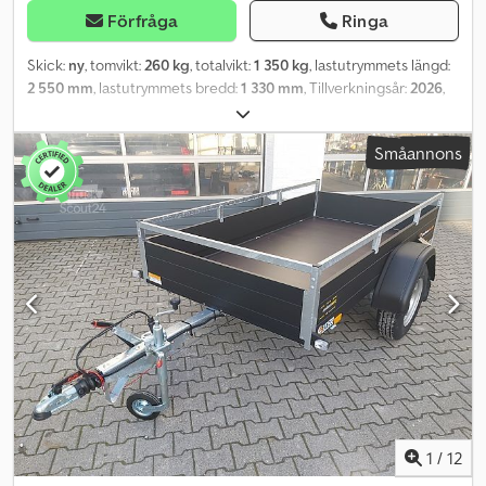
Förfråga
Ringa
Skick:
ny
, tomvikt:
260 kg
, totalvikt:
1 350 kg
, lastutrymmets längd:
2 550 mm
, lastutrymmets bredd:
1 330 mm
, Tillverkningsår:
2026
,
Beställ och hämta hos ANHÄNGERWIRTZ, mitt i Rhenlandet, mellan
Köln och Düsseldorf. Köp online – spara mycket pengar. Många
Småannons
andra varianter finns tillgängliga hos ANHÄNGERWIRTZ. Exempel
(icke-bindande): Kategorin ”Köpa släpvagnar för personbilar”.
Fordonsdata: Saris Mc Alu Pro DV135 svart Totalvikt: 1350 kg,
lastkapacitet: 1115 kg Invändiga mått (L x B x H): 255 cm x 133 cm x
43 cm Utvändiga mått (L x B x H): 375 cm x 183 cm x 95 cm Däck: 14"
Standardutrustning: Infällda förankringspunkter 400 daN
Varmförzinkad stålram Sidoväggar av flerskiktsaluminium, svart
Helt understödd bottenplatta Djdpfx Aaozl Htlo Towa Externa
nätkrokar Stödhjul Avtagbar bakvägg Bottenplatta, inklusive ram,
av finsk björk Ramdelar svetsade och varmförzinkade Inklusive
fordonsdokumentation – endast avhämtning från lager! Beställ
per telefon och ha annonsens ID-nummer redo, eller köp enkelt
dygnet runt via: MÅ – FR 08.00 – 12.30 14.00 – 18.00 eller handla
dygnet runt på trailershop.de 07.26 DV135MCALUPROBLACK
1
/
12