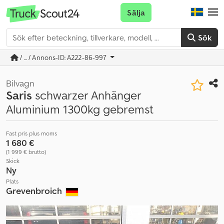
Sälja
Sök
/ ... / Annons-ID: A222-86-997
Bilvagn
Saris
schwarzer Anhänger
Aluminium 1300kg gebremst
Fast pris plus moms
1 680 €
(1 999 € brutto)
Skick
Ny
Plats
Grevenbroich