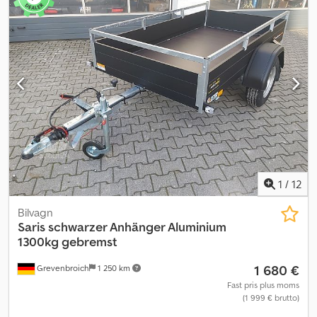
1
/
12
Bilvagn
Saris
schwarzer Anhänger Aluminium
1300kg gebremst
1 680 €
Grevenbroich
1 250 km
Fast pris plus moms
(1 999 € brutto)