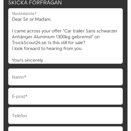
SKICKA FÖRFRÅGAN
Meddelande*
Namn*
E-post*
Telefon