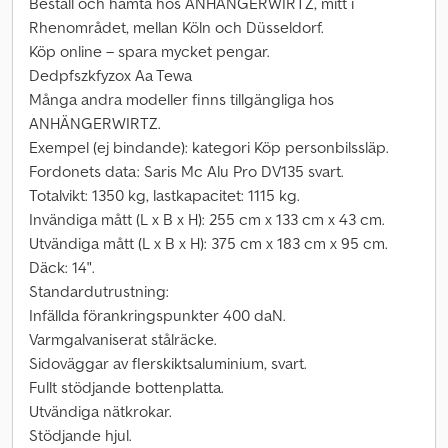
Beställ och hämta hos ANHÄNGERWIRTZ, mitt i
Rhenområdet, mellan Köln och Düsseldorf.
Köp online – spara mycket pengar.
Dedpfszkfyzox Aa Tewa
Många andra modeller finns tillgängliga hos
ANHÄNGERWIRTZ.
Exempel (ej bindande): kategori Köp personbilssläp.
Fordonets data: Saris Mc Alu Pro DV135 svart.
Totalvikt: 1350 kg, lastkapacitet: 1115 kg.
Invändiga mått (L x B x H): 255 cm x 133 cm x 43 cm.
Utvändiga mått (L x B x H): 375 cm x 183 cm x 95 cm.
Däck: 14".
Standardutrustning:
Infällda förankringspunkter 400 daN.
Varmgalvaniserat stålräcke.
Sidoväggar av flerskiktsaluminium, svart.
Fullt stödjande bottenplatta.
Utvändiga nätkrokar.
Stödjande hjul.