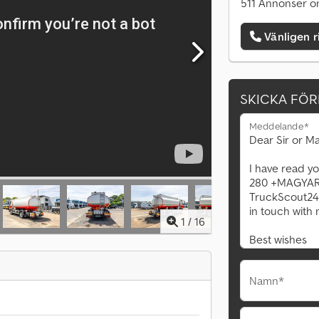
511 Annonser on
Vänligen r
SKICKA FÖ
Meddelande*
1
/
16
Namn*