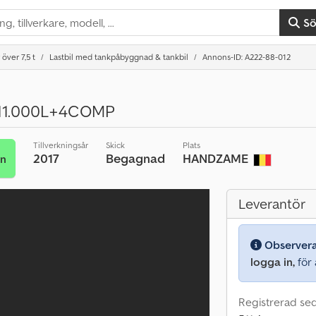
S
 över 7,5 t
Lastbil med tankpåbyggnad & tankbil
Annons-ID: A222-88-012
11.000L+4COMP
Tillverkningsår
Skick
Plats
2017
Begagnad
HANDZAME
an
Leverantör
Observer
logga in,
för a
Registrerad sed