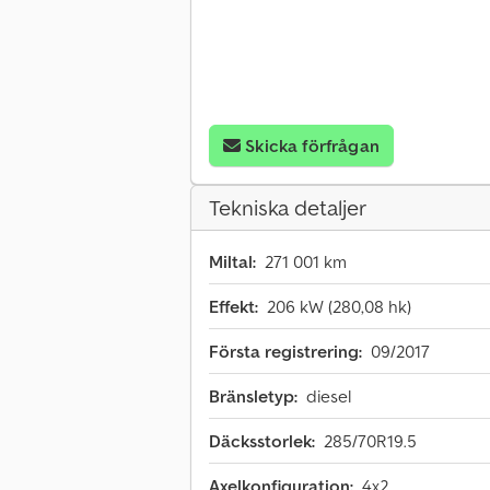
Skicka förfrågan
Tekniska detaljer
Miltal:
271 001 km
Effekt:
206 kW (280,08 hk)
Första registrering:
09/2017
Bränsletyp:
diesel
Däcksstorlek:
285/70R19.5
Axelkonfiguration:
4x2