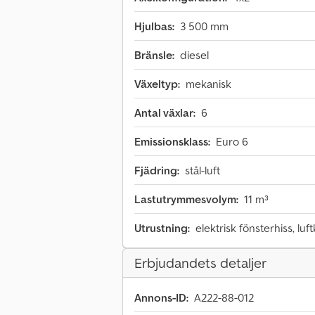
Hjulbas:
3 500 mm
Bränsle:
diesel
Växeltyp:
mekanisk
Antal växlar:
6
Emissionsklass:
Euro 6
Fjädring:
stål-luft
Lastutrymmesvolym:
11 m³
Utrustning:
elektrisk fönsterhiss, lu
Erbjudandets detaljer
Annons-ID:
A222-88-012