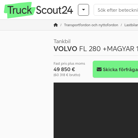
Transportfordon och nyttofordon
Lastbilar
Tankbil
VOLVO
FL 280 +MAGYAR 
Fast pris plus moms
49 850 €
Skicka förfråg
(60 318 € brutto)