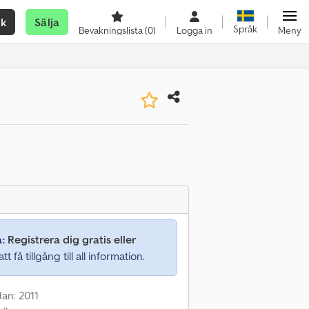
ök
Sälja
Språk
Bevakningslista
(0)
Logga in
Meny
a:
Registrera dig gratis eller
tt få tillgång till all information.
an: 2011