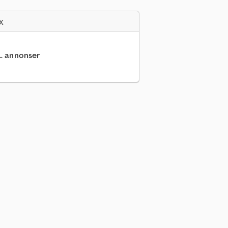
x
.. annonser