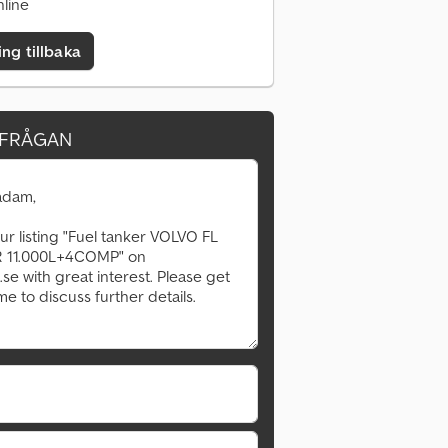
line
ing tillbaka
RFRÅGAN