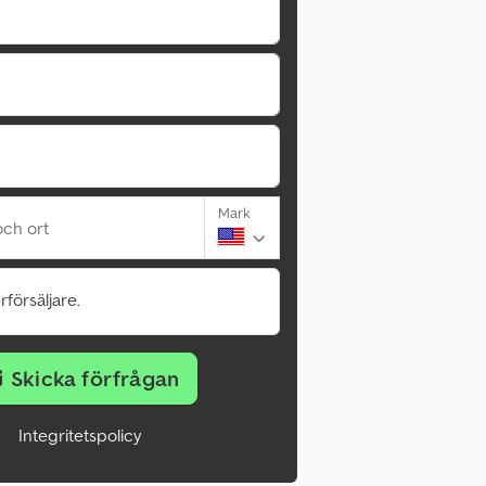
Mark
ch ort
rförsäljare.
Skicka förfrågan
Integritetspolicy