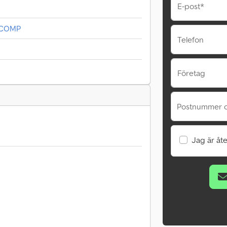
E-post*
4COMP
Telefon
Företag
Postnummer o
Jag är åte