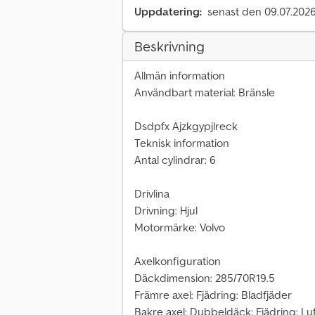
Uppdatering:
senast den 09.07.202
Beskrivning
Allmän information
Användbart material: Bränsle
Dsdpfx Ajzkgypjlreck
Teknisk information
Antal cylindrar: 6
Drivlina
Drivning: Hjul
Motormärke: Volvo
Axelkonfiguration
Däckdimension: 285/70R19.5
Främre axel: Fjädring: Bladfjäder
Bakre axel: Dubbeldäck; Fjädring: Luf