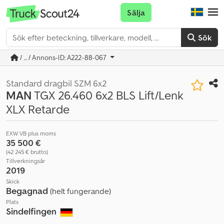
Sälja
Sök
/ ... / Annons-ID: A222-88-067
Standard dragbil SZM 6x2
MAN
TGX 26.460 6x2 BLS Lift/Lenk
XLX Retarde
EXW VB plus moms
35 500 €
(42 245 € brutto)
Tillverkningsår
2019
Skick
Begagnad
(helt fungerande)
Plats
Sindelfingen