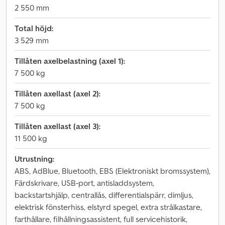
2 550 mm
Total höjd:
3 529 mm
Tillåten axelbelastning (axel 1):
7 500 kg
Tillåten axellast (axel 2):
7 500 kg
Tillåten axellast (axel 3):
11 500 kg
Utrustning:
ABS, AdBlue, Bluetooth, EBS (Elektroniskt bromssystem),
Färdskrivare, USB-port, antisladdsystem,
backstartshjälp, centrallås, differentialspärr, dimljus,
elektrisk fönsterhiss, elstyrd spegel, extra strålkastare,
farthållare, filhållningsassistent, full servicehistorik,