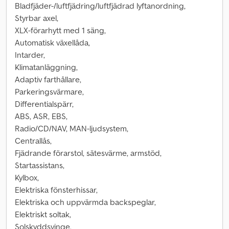
Bladfjäder-/luftfjädring/luftfjädrad lyftanordning,
Styrbar axel,
XLX-förarhytt med 1 säng,
Automatisk växellåda,
Intarder,
Klimatanläggning,
Adaptiv farthållare,
Parkeringsvärmare,
Differentialspärr,
ABS, ASR, EBS,
Radio/CD/NAV, MAN-ljudsystem,
Centrallås,
Fjädrande förarstol, sätesvärme, armstöd,
Startassistans,
Kylbox,
Elektriska fönsterhissar,
Elektriska och uppvärmda backspeglar,
Elektriskt soltak,
Solskyddsvinge,