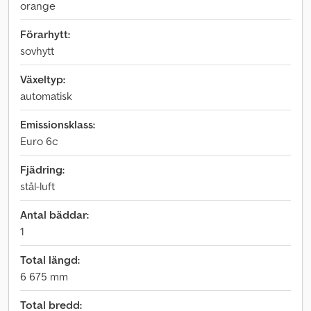
orange
Förarhytt:
sovhytt
Växeltyp:
automatisk
Emissionsklass:
Euro 6c
Fjädring:
stål-luft
Antal bäddar:
1
Total längd:
6 675 mm
Total bredd: