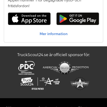
Appen nummer 1 för begagnade nytto- och
fritidsfordon!
Mer information
TruckScout24.se är officiell sponsor för: