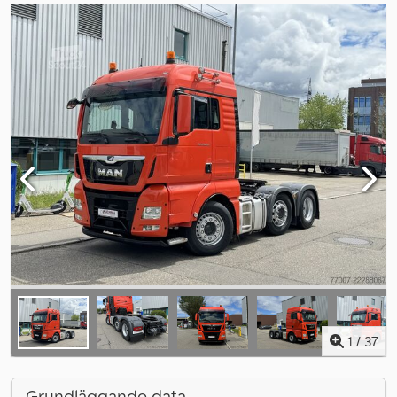
1
/
37
Grundläggande data