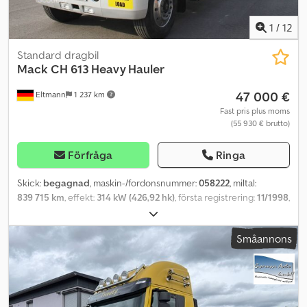
1
/
12
Standard dragbil
Mack
CH 613 Heavy Hauler
47 000 €
Eltmann
1 237 km
Fast pris plus moms
(55 930 € brutto)
Förfråga
Ringa
Skick:
begagnad
, maskin-/fordonsnummer:
058222
, miltal:
839 715 km
, effekt:
314 kW (426,92 hk)
, första registrering:
11/1998
,
bränsletyp:
diesel
, totalvikt:
26 000 kg
, däcksstorlek:
11r24,5
,
axelkonfiguration:
3 axlar
, hjulbas:
4 400 mm
, bromsar:
Småannons
motorbroms
, färg:
silver
, förarhytt:
dagskåp
, växeltyp:
mekanisk
,
fjädring:
stål
, Tillverkningsår:
1995
, Utrustning:
ABS, farthållare,
hydraulik, luftkonditionering
, Mack - Show-lastbil - Superfin!!
===== Standard- och specialutrustning: - 24,5" aluminiumfälgar -
Vertikal rostfri stålavgas (superljud) - Uppvärmda speglar - Tipp-