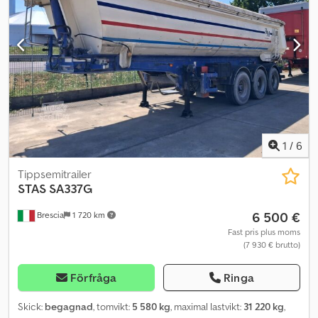
travers * Radiostyrning
1
/
6
Tippsemitrailer
STAS
SA337G
6 500 €
Brescia
1 720 km
Fast pris plus moms
(7 930 € brutto)
Förfråga
Ringa
Skick:
begagnad
, tomvikt:
5 580 kg
, maximal lastvikt:
31 220 kg
,