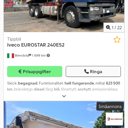
1
/
22
Tippbil
Iveco
EUROSTAR 240E52
Brendola
1 699 km
Prisuppgifter
Ringa
Skick:
begagnad
, Funktionalitet:
helt fungerande
, miltal:
623 500
km
, bränsletyp:
diesel
, färg:
blå
, förarhytt:
sovhytt
, emissionsklass:
euro1
, Tillverkningsår:
2007
, Utrustning:
kran
, IVECO EUROSTAR
240E52 6x2 – Årsmodell 1995 DIESEL/ Euro 1 Km: 623.500 Manuell
Småannons
växellåda/ Cylindervolym 17.173/ 378 kW Totalvikt 26.000 kg
Nyttolast 11.930 kg/ Axelavstånd 4.200 mm Utrustning: - Sovhytt
Påbyggnad: - Tippflak 5140x2550 mm - Kran AV V819 3S +
Utriggare 2S * Kran årsmodell 2001 Djdpfxezadtmo Aqijkr * Bakre