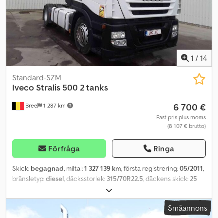
1
/
14
Standard-SZM
Iveco
Stralis 500 2 tanks
6 700 €
Bree
1 287 km
Fast pris plus moms
(8 107 € brutto)
Förfråga
Ringa
Skick:
begagnad
, miltal:
1 327 139 km
, första registrering:
05/2011
,
bränsletyp:
diesel
, däcksstorlek:
315/70R22.5
, däckens skick:
25
procent
, axelkonfiguration:
4x2
, hjulbas:
3 700 mm
, bränsle:
diesel
,
växeltyp:
automatisk
, antal växlar:
12
, emissionsklass:
Euro 5
,
Småannons
fjädring:
stål-luft
, Tillverkningsår:
2011
, Utrustning: