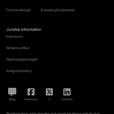
Förtroendesigill
Exempel på köpeavtal
Juridisk information
Impressum
Allmänna villkor
Marknadsplatsregler
Integritetspolicy
Blog
Facebook
X
LinkedIn
All information, erbjudanden och priser på denna sida är utan