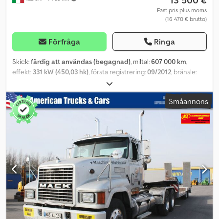
Fast pris plus moms
(16 470 € brutto)
Förfråga
Ringa
Skick:
färdig att användas (begagnad)
, miltal:
607 000 km
,
effekt:
331 kW (450,03 hk)
, första registrering:
09/2012
, bränsle:
diesel
, emissionsklass:
Euro 5
, Nya däck, renoverad, servad
Dsdpfowqfx Tjx Aqiskr
Småannons