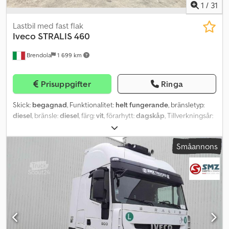
1
/
31
Lastbil med fast flak
Iveco
STRALIS 460
Brendola
1 699 km
Prisuppgifter
Ringa
Skick:
begagnad
, Funktionalitet:
helt fungerande
, bränsletyp:
diesel
, bränsle:
diesel
, färg:
vit
, förarhytt:
dagskåp
, Tillverkningsår:
2014
, Utrustning:
kran
, IVECO STRALIS 460 Årsmodell: 2014
DIESEL/ Euro 6C 0 km – NY MOTOR Manuell växellåda / Slagvolym:
Småannons
10 308 cc / 338 kW Totalvikt: 26 000 kg Dedpfxswdxads Aqiskr
Nyttolast: 12 960 kg Axelavstånd: 4 300 mm Fasta flakmått: 5 370 x 2
550 mm – Lämmhöjd: 800 mm Kran: PK 32080 D – 5 utskjut
Radiostyrning Lastbil med klimatkontroll