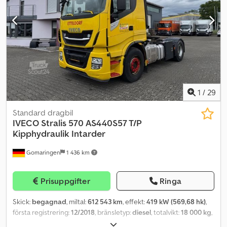
hydraulik - Camelback-fjädring - Day-Cab - Dubbelram med Jost-
koppling - Fuller-växellåda Mack-motor (Magnum-Renault) -
Motorbroms - Dimljus - Radio/kassett - Tandemaxel -
Luftkonditionering och värme Ingen rost – Florida-fordon – gott
skick. Dksdpfxeyf Edqj Aqijr Fordonet är en USA-import! Pris inkl.
tull och ombyggnad för tysk STZVO och TÜV. Finansiering och
leasing möjligt. Pris utan semitrailer! Merpris för Goldhofer
semitrailer: + 18.000 € + moms. Alla uppgifter utan garanti, med
reservation för ändringar och mellanförsäljning.
1
/
29
Standard dragbil
IVECO
Stralis 570 AS440S57 T/P
Kipphydraulik Intarder
Gomaringen
1 436 km
Prisuppgifter
Ringa
Skick:
begagnad
, miltal:
612 543 km
, effekt:
419 kW (569,68 hk)
,
första registrering:
12/2018
, bränsletyp:
diesel
, totalvikt:
18 000 kg
,
axelkonfiguration:
2 axlar
, nästa besiktning (TÜV):
01/2025
,