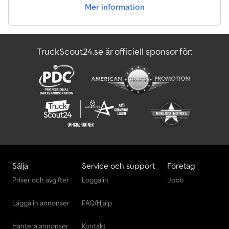
Mer information
TruckScout24.se är officiell sponsor för:
Sälja
Service och support
Företag
Priser och avgifter
Logga in
Jobb
Lägga in annonser
FAQ/Hjälp
Hantera annonser
Kontakt