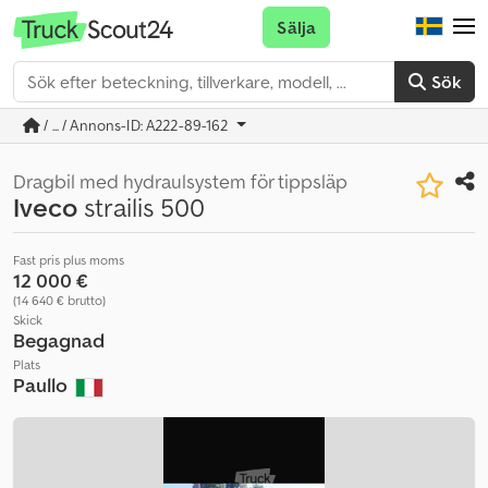
Sälja
Sök
/ ... / Annons-ID: A222-89-162
Dragbil med hydraulsystem för tippsläp
Iveco
strailis 500
Fast pris plus moms
12 000 €
(14 640 € brutto)
Skick
Begagnad
Plats
Paullo