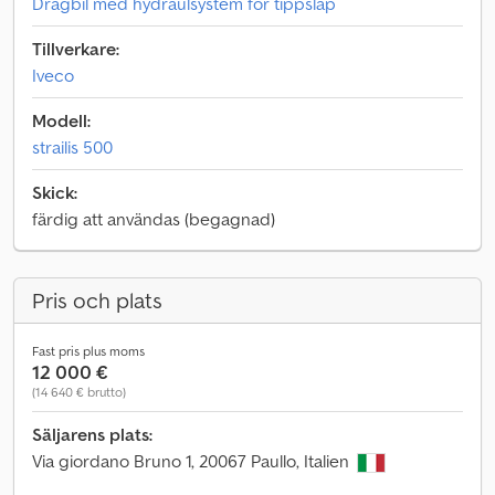
Dragbil med hydraulsystem för tippsläp
Tillverkare:
Iveco
Modell:
strailis 500
Skick:
färdig att användas (begagnad)
Pris och plats
Fast pris plus moms
12 000 €
(14 640 € brutto)
Säljarens plats:
Via giordano Bruno 1, 20067 Paullo, Italien