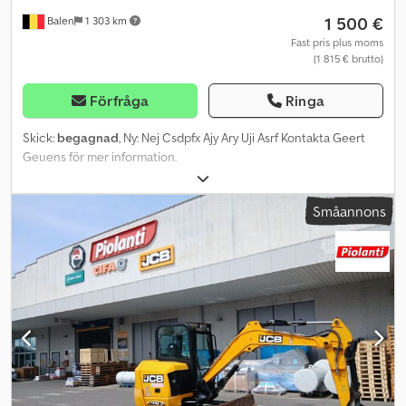
1 500 €
Balen
1 303 km
Fast pris plus moms
(1 815 € brutto)
Förfråga
Ringa
Skick:
begagnad
, Ny: Nej Csdpfx Ajy Ary Uji Asrf Kontakta Geert
Geuens för mer information.
Småannons