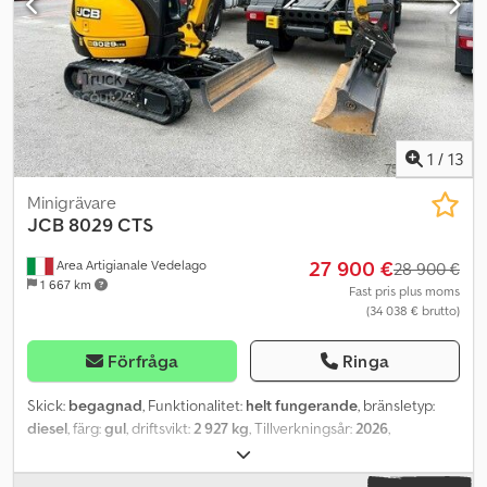
1
/
13
Minigrävare
JCB
8029 CTS
27 900 €
Area Artigianale Vedelago
28 900 €
1 667 km
Fast pris plus moms
(34 038 € brutto)
Förfråga
Ringa
Skick:
begagnad
, Funktionalitet:
helt fungerande
, bränsletyp:
diesel
, färg:
gul
, driftsvikt:
2 927 kg
, Tillverkningsår:
2026
,
drifttimmar:
300 h
, Utrustning:
extra strålkastare, gummilarver,
hytt, luftkonditionering
, JCB 8029 CTS Årsmodell 2021, 300