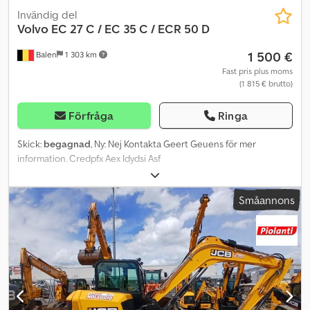
Invändig del
Volvo
EC 27 C / EC 35 C / ECR 50 D
1 500 €
Balen
1 303 km
Fast pris plus moms
(1 815 € brutto)
Förfråga
Ringa
Skick:
begagnad
, Ny: Nej Kontakta Geert Geuens för mer
information. Credpfx Aex Idydsi Asf
Småannons