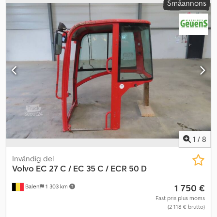
Småannons
arbetstimmar, driftsvikt 2927 kg. Kompakt minigrävare med stängd
hytt utrustad med klimatanläggning och uppvärmning,
joystickstyrning, gummilar. Frontmonterad planskopa, snabbfäste,
extra hydraulledningar för hydraulhammare, 1 st tiltbar dikesskopa
med hydraulkolv, 2 st grävskopor. Cjdpfx Aeyy U Sboi Aerf
PERKINS-motor på 24 hk. MASON TRUCKS Via Vicenza 31
Vedelago (Treviso)
1
/
8
Invändig del
Volvo
EC 27 C / EC 35 C / ECR 50 D
1 750 €
Balen
1 303 km
Fast pris plus moms
(2 118 € brutto)