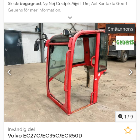
Skick:
begagnad
, Ny: Nej Crsdpfx Aijyi T Dmj Aef Kontakta Geert
Geuens för mer information.
Småannons
1
/
9
Invändig del
Volvo
EC27C/EC35C/ECR50D