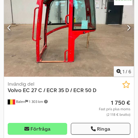
1
/
6
Invändig del
Volvo
EC 27 C / ECR 35 D / ECR 50 D
1 750 €
Balen
1 303 km
Fast pris plus moms
(2 118 € brutto)
Förfråga
Ringa