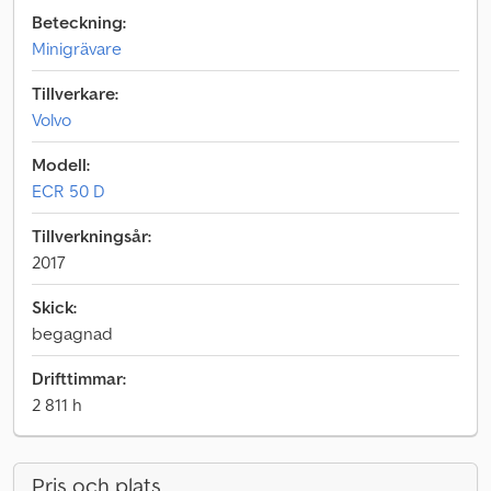
Beteckning:
Minigrävare
Tillverkare:
Volvo
Modell:
ECR 50 D
Tillverkningsår:
2017
Skick:
begagnad
Drifttimmar:
2 811 h
Pris och plats