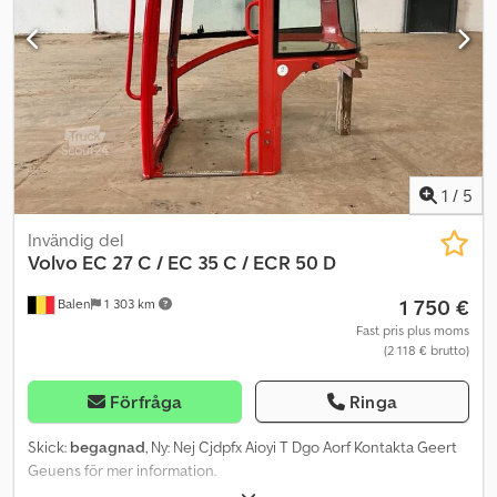
1
/
5
Invändig del
Volvo
EC 27 C / EC 35 C / ECR 50 D
1 750 €
Balen
1 303 km
Fast pris plus moms
(2 118 € brutto)
Förfråga
Ringa
Skick:
begagnad
, Ny: Nej Cjdpfx Aioyi T Dgo Aorf Kontakta Geert
Geuens för mer information.