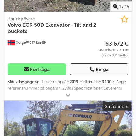
1
/
15
Bandgrävare
Volvo
ECR 50D Excavator - Tilt and 2
buckets
53 672 €
Norge
597 km
Fast pris plus moms
(67 090 € brutto)
Förfråga
Ringa
Skick:
begagnad
, Tillverkningsår:
2019
, drifttimmar:
3 100 h
, Ange
referensnummer på begäran: 23981 Specifikationer: Levereras
med certifikat Tillverkningsår: 2019 Drifttimmar: ca 3 100 Vikt: ca 5
010 kg Effekt: 31,2 kW Chassi: se bilder Gummiband Bandbredd: ca
Småannons
40 cm Maskinbredd: ca 190 cm Grävskopa Smalt skopfäste S40
snabbfäste Steelwrist tiltrotator Planskopa Extra arbetsbelysning
Csdpjzrr E Tofx Ai Asrf Roterande varningslampa Radio/CD
Klimatanläggning Beskrivning: Volvo ECR50D bandgrävmaskin från
2019. Grävmaskinen levereras med grävskopa, smalt skopfäste