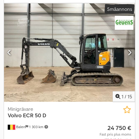
SKOPOR, 2018, 3110 TIM Cedpozd Ekyofx Ai Ajrf
Småannons
1
/
15
Minigrävare
Volvo
ECR 50 D
24 750 €
Balen
1 303 km
Fast pris plus moms