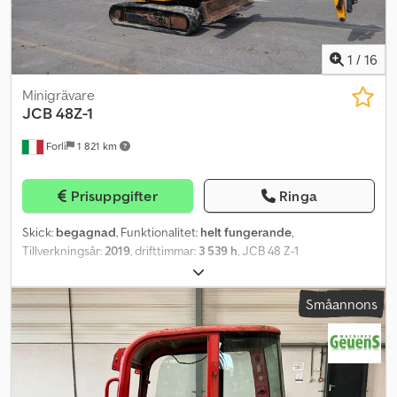
1
/
16
Minigrävare
JCB
48Z-1
Forlì
1 821 km
Prisuppgifter
Ringa
Skick:
begagnad
, Funktionalitet:
helt fungerande
,
Tillverkningsår:
2019
, drifttimmar:
3 539 h
, JCB 48 Z-1
Minigrävmaskin med hydraulik Serienummer: 2256 Gummilarver,
frontskjöld Cjdjy Sgk Tepfx Ai Aerf Grävskopa Hydraulsystem
Småannons
Motoreffekt: 35,7 kW vid 2600 rpm Driftsvikt: 4853 kg Drifttimmar:
3539 Tillverkningsår: 2019