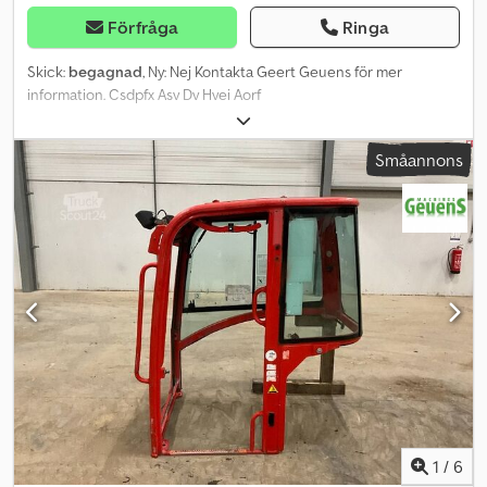
Förfråga
Ringa
Skick:
begagnad
, Ny: Nej Kontakta Geert Geuens för mer
information. Csdpfx Asv Dv Hvei Aorf
Småannons
1
/
6