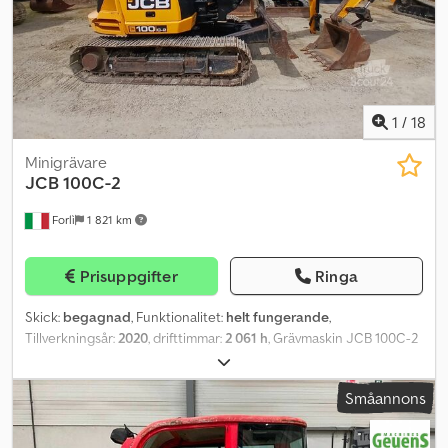
1
/
18
Minigrävare
JCB
100C-2
Forlì
1 821 km
Prisuppgifter
Ringa
Skick:
begagnad
, Funktionalitet:
helt fungerande
,
Tillverkningsår:
2020
, drifttimmar:
2 061 h
, Grävmaskin JCB 100C-2
Serienummer 6997 Tillverkningsår 2020 Grävskopa, frontblad
Codpfx Asy Sk Rkji Ajrf Hydraulsystem Maximal tipphöjd: 5,490 m
Småannons
Maximalt grävdjup: 4,940 m Driftsvikt: 9 700 kg Drifttimmar: 2 061