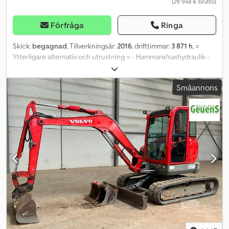
(29 948 € brutto)
Förfråga
Ringa
Skick:
begagnad
, Tillverkningsår:
2016
, drifttimmar:
3 871 h
, =
Ytterligare alternativ och utrustning = - Hammare/saxhydraulik -
Planeringsskopa - Snabbfäste Cjdpfx Aowf Ef Noi Aorf -
Standardgrävskopa = Ytterligare information = Drivning: Band
Småannons
Tomvikt: 5 010 kg Kontakta Geert Geuens för mer information.