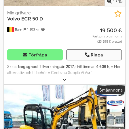
1
/
15
Minigrävare
Volvo
ECR 50 D
19 500 €
Balen
1 303 km
Fast pris plus moms
(23 595 € brutto)
Förfråga
Ringa
Skick:
begagnad
, Tillverkningsår:
2017
, drifttimmar:
4 606 h
, = Fler
alternativ och tillbehör = Cedezhu Suopfx Ai Asrf -
Planeringsskopa - Snabbfäste - Standard grävskopa = Ytterligare
information = Drivning: Band Egenvikt: 4 950 kg Kontakta Geert
Småannons
Geuens för mer information.