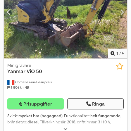
och Steelwrist tiltrotator. Den levereras med nytt certifikat. Kan
levereras omgående. Drifttimmar: 3100 Egenvikt: 5010 Bredd: 190
Kw: 31,2 CE-märkning: Ja Modell: ECR 50D Bandgrävmaskin -
Tiltrotator och 2 skopor = Ytterligare information = CE-märkning:
ja Kontakta ATS Norway för ytterligare information.
1
/
5
Minigrävare
Yanmar
ViO 50
Corcelles-en-Beaujolais
1 804 km
Prisuppgifter
Ringa
Skick:
mycket bra (begagnad)
, Funktionalitet:
helt fungerande
,
bränsletyp:
diesel
, Tillverkningsår:
2018
, drifttimmar:
3 110 h
,
MINIGRÄVMASKIN YANMAR VIO 50, MEKANISK SNABBKOPPLING, 3