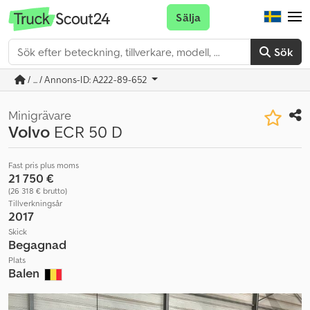
Sälja
Sök
/ ... / Annons-ID: A222-89-652
Minigrävare
Volvo
ECR 50 D
Fast pris plus moms
21 750 €
(26 318 € brutto)
Tillverkningsår
2017
Skick
Begagnad
Plats
Balen