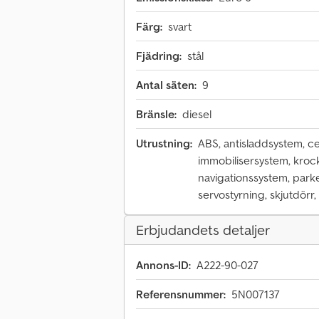
Färg:
svart
Fjädring:
stål
Antal säten:
9
Bränsle:
diesel
Utrustning:
ABS, antisladdsystem, cen
immobilisersystem, krock
navigationssystem, parker
servostyrning, skjutdörr
Erbjudandets detaljer
Annons-ID:
A222-90-027
Referensnummer:
5N007137