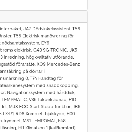
Vinterpaket, JA7 Dödvinkelassistent, T56
änster, T55 Elektrisk manövrering för
z nödsamtalssystem, EY6
sbroms elektrisk, G43 9G-TRONIC, JK5
 Inredning, högkvalitativ utförande,
yggsstöd förarsäte, XO9 Mercedes-Benz
nsäkring på dörrar i
onsmärkning 0, T74 Handtag för
 Sätesskenesystem med snabbkoppling,
behör: Navigationssystem med hårddisk,
ng TEMPMATIC, V36 Takbeklädnad, E1D
en-kit, MJ8 ECO Start-Stopp-funktion, IB6
EJ X4/1, RD8 Komplett hjulskydd, H00
erarutrymmet, MS1 TEMPOMAT, F48
åsning, HI1 Klimatzon 1 (kall/komfort),