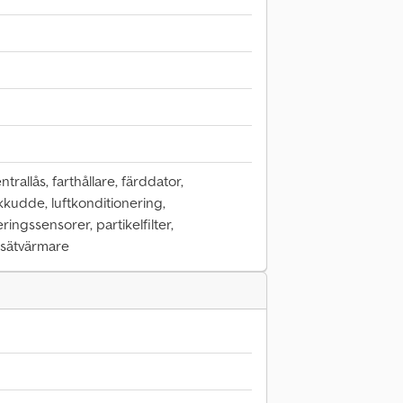
trallås, farthållare, färddator,
kudde, luftkonditionering,
ingssensorer, partikelfilter,
, sätvärmare