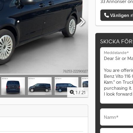
33 Annonser on
Vänligen r
SKICKA FÖ
Meddelande*
1
/
21
Namn*