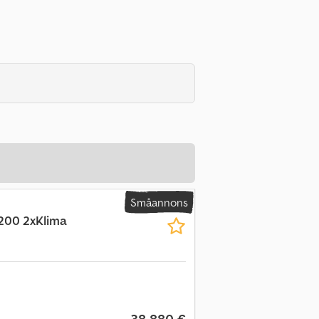
Småannons
3200 2xKlima