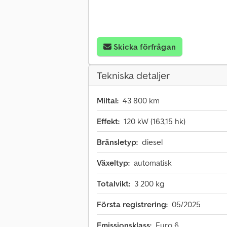
Skicka förfrågan
Tekniska detaljer
Miltal:
43 800 km
Effekt:
120 kW (163,15 hk)
Bränsletyp:
diesel
Växeltyp:
automatisk
Totalvikt:
3 200 kg
Första registrering:
05/2025
Emissionsklass:
Euro 6