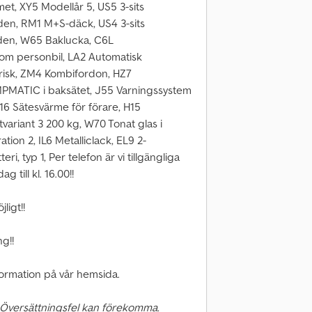
et, XY5 Modellår 5, US5 3-sits
den, RM1 M+S-däck, US4 3-sits
aden, W65 Baklucka, C6L
 som personbil, LA2 Automatisk
ktrisk, ZM4 Kombifordon, HZ7
MPMATIC i baksätet, J55 Varningssystem
16 Sätesvärme för förare, H15
variant 3 200 kg, W70 Tonat glas i
tion 2, IL6 Metalliclack, EL9 2-
i, typ 1, Per telefon är vi tillgängliga
 till kl. 16.00!!
ligt!!
ng!!
nformation på vår hemsida.
 Översättningsfel kan förekomma.