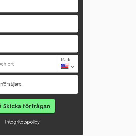
Mark
ch ort
rförsäljare.
Skicka förfrågan
Integritetspolicy