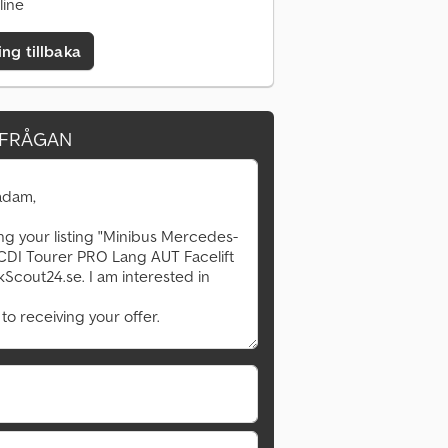
line
ing tillbaka
RFRÅGAN