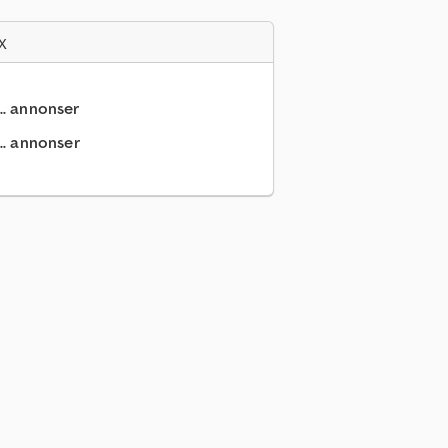
x
.. annonser
.. annonser