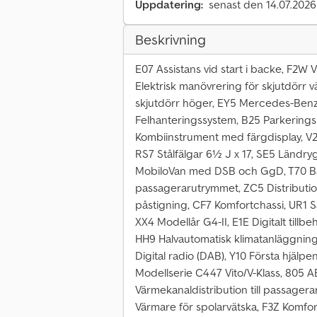
Uppdatering:
senast den 14.07.2026
Beskrivning
E07 Assistans vid start i backe, F2W 
Elektrisk manövrering för skjutdörr v
skjutdörr höger, EY5 Mercedes-Ben
Felhanteringssystem, B25 Parkering
Kombiinstrument med färgdisplay, V23
RS7 Stålfälgar 6½ J x 17, SE5 Ländr
MobiloVan med DSB och GgD, T70 Bar
passagerarutrymmet, ZC5 Distributi
påstigning, CF7 Komfortchassi, UR1
XX4 Modellår G4-II, E1E Digitalt till
HH9 Halvautomatisk klimatanläggni
Digital radio (DAB), Y10 Första hjälp
Modellserie C447 Vito/V-Klass, 805 A
Värmekanaldistribution till passag
Värmare för spolarvätska, F3Z Komfortl