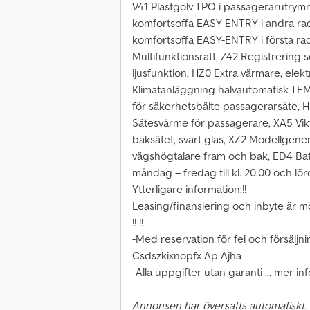
V41 Plastgolv TPO i passagerarutrymm
komfortsoffa EASY-ENTRY i andra ra
komfortsoffa EASY-ENTRY i första r
Multifunktionsratt, Z42 Registrering
ljusfunktion, HZ0 Extra värmare, ele
Klimatanläggning halvautomatisk TE
för säkerhetsbälte passagerarsäte, H
Sätesvärme för passagerare, XA5 Vikt
baksätet, svart glas, XZ2 Modellgenera
vägshögtalare fram och bak, ED4 Batter
måndag – fredag till kl. 20.00 och lördag
Ytterligare information:!!
Leasing/finansiering och inbyte är möj
!! !!
-Med reservation för fel och försäljni
Csdszkixnopfx Ap Ajha
-Alla uppgifter utan garanti ... mer i
Annonsen har översatts automatiskt.