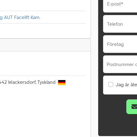
E-post*
g AUT Facelift Kam.
Telefon
Företag
Postnummer o
42 Wackersdorf, Tyskland
Jag är åte