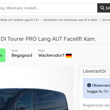
S
bilar och lastbilar upp till 7,5 t
Kombibilar och minibussar upp till 9 säten
Annon
CDI Tourer PRO Lang AUT Facelift Kam.
Skick
Plats
Begagnad
Wackersdorf
an
Leverantör
Observer
logga in,
för a
Registrerad se