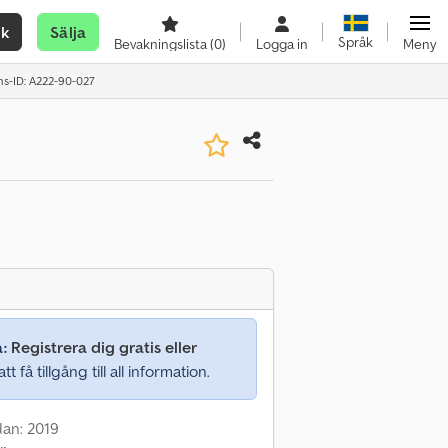
ök
Sälja
Språk
Bevakningslista
(0)
Logga in
Meny
s-ID: A222-90-027
a:
Registrera dig gratis eller
tt få tillgång till all information.
dan: 2019