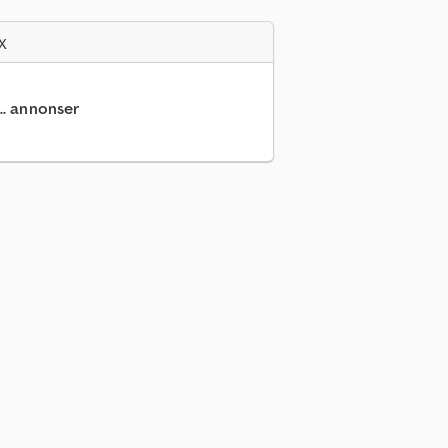
x
.. annonser