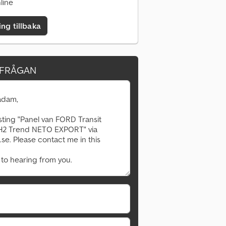
line
ing tillbaka
RFRÅGAN