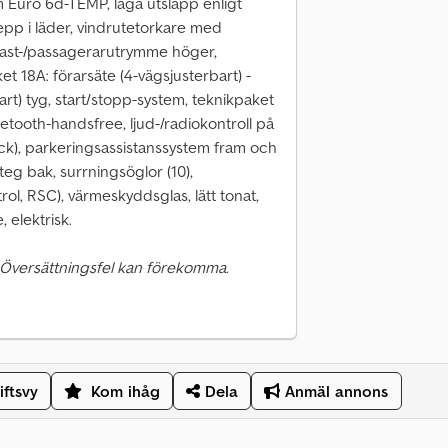
 Euro 6d-TEMP, låga utsläpp enligt
pp i läder, vindrutetorkare med
rr last-/passagerarutrymme höger,
ket 18A: förarsäte (4-vägsjusterbart) -
rt) tyg, start/stopp-system, teknikpaket
etooth-handsfree, ljud-/radiokontroll på
ck), parkeringsassistanssystem fram och
eg bak, surrningsöglor (10),
trol, RSC), värmeskyddsglas, lätt tonat,
, elektrisk.
 Översättningsfel kan förekomma.
iftsvy
Kom ihåg
Dela
Anmäl annons