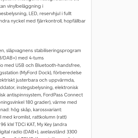
tan vinylbeläggning i
sbelysning, LED, reservhjul i fullt
andra nyckel med fjärrkontroll, hopfällbar
ten, släpvagnens stabiliseringsprogram
(DAB/DAB+) med 4-tums
adio med USB och Bluetooth-handsfree,
ingsstation (MyFord Dock), förberedelse
elektriskt justerbara och uppvärmda,
rddator, instegsbelysning, elektronisk
nisk antispinnsystem, FordPass Connect
ppningsvinkel 180 grader), värme med
nad: hög skåp, karossvariant:
l med kromlist, rattkolumn (ratt)
 - 96 kW TDCi KAT, My Key (andra
gital radio (DAB+), axelavstånd 3300