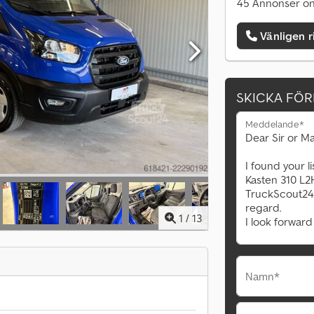
45 Annonser on
Vänligen r
SKICKA FÖ
Meddelande*
1
/
13
Namn*