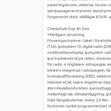
parkeringsbroms, elektrisk, fordon u
last-/passagerarutrymmet, lastutrymme
fungerande skick, stålfälgar 6,5x16, 
Chedpfozki Eujx Ah Dea
Ytterligare utrustning:
Förvaringsutrymme i taket i förarhyt
(TSA), ljudsystem 13: digital radio 
multifunktionsdisplay, ljudsystem: r
ljud-/radiokontroll på ratten, dockn
för radio, 4 högtalare, sidospeglar, 
blinkers integrerad i sidospegeln, fä
bromskraftfördelning (EBD), elektro
inklusive eCall, bakre vingdörrar (ö
återcirkulationsfunktion, kaross/bygg
mellanhögt tak, klimatanläggning, gril
höjd-/längdjusterbar, motor 2,0 liter
fordonets nyckel programmerbar), di