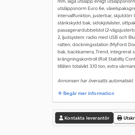
mm, låga utsläpp enligt utsläppsnorm
utsläppsnorm Euro 6e, växelspaksgre
intervallfunktion, justerbar, skjutdö
stänkskydd bak, sidokjolslister, sittpa
passagerardubbelstol (2-vägsjusterba
2, ljudsystem: radio med USB och Blu
ratten, dockningsstation (MyFord Do
bak, backkamera, Trend, integrerat st
krängningskontroll (Roll Stability Con
tillåten totalvikt 3,10 ton, extra värmare
Annonsen har översatts automatiskt.
Begär mer information
Kontakta leverantör
Utskr