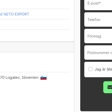
E-post*
rend NETO EXPORT
Telefon
Företag
Postnummer o
Jag är åte
1370 Logatec, Slovenien