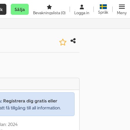
ök
Sälja
Språk
Bevakningslista
(0)
Logga in
Meny
a:
Registrera dig gratis eller
tt få tillgång till all information.
dan: 2024