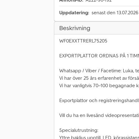
Uppdatering:
senast den 13.07.2026
Beskrivning
WF0EXXTTRERL75205
EXPORTPLATTOR ORDNAS PÅ 1 TIM
Whatsapp / Viber / Facetime: Luka, tel
Vi har över 25 års erfarenhet av förs
Vi har vanligtvis 70–100 begagnade k
Exportplattor och registreringshandl
Vill du ha en livesänd videopresentat
Specialutrustning:
Yttre bakljus upptill, LED, körassistan