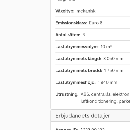
Växeltyp:
mekanisk
Emissionsklass:
Euro 6
Antal säten:
3
Lastutrymmesvolym:
10 m³
Lastutrymmets längd:
3 050 mm
Lastutrymmets bredd:
1 750 mm
Lastutrymmeshöjd:
1 940 mm
Utrustning:
ABS, centrallås, elektron
luftkonditionering, parke
Erbjudandets detaljer
Annons-ID:
A222-90-192