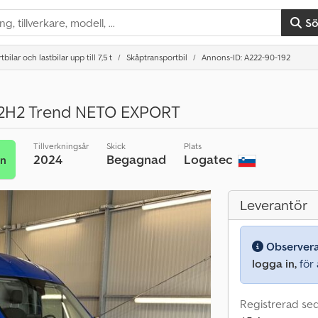
S
bilar och lastbilar upp till 7,5 t
Skåptransportbil
Annons-ID: A222-90-192
 L2H2 Trend NETO EXPORT
Tillverkningsår
Skick
Plats
2024
Begagnad
Logatec
an
Leverantör
Observer
logga in,
för a
Registrerad se