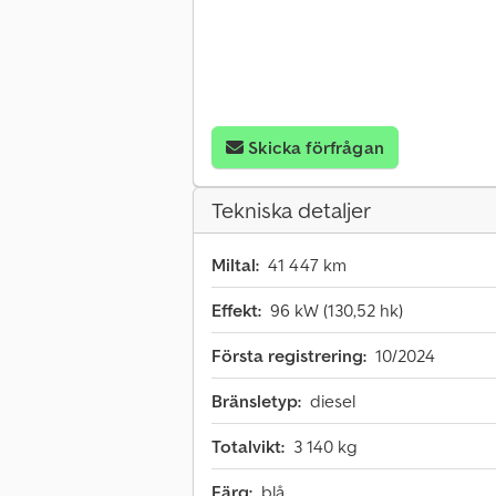
Skicka förfrågan
Tekniska detaljer
Miltal:
41 447 km
Effekt:
96 kW (130,52 hk)
Första registrering:
10/2024
Bränsletyp:
diesel
Totalvikt:
3 140 kg
Färg:
blå