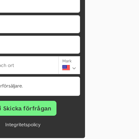
Mark
ch ort
rförsäljare.
Skicka förfrågan
Integritetspolicy