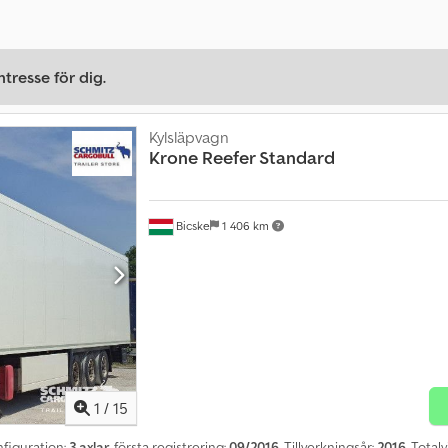
tresse för dig.
Kylsläpvagn
Krone
Reefer Standard
Bicske
1 406 km
1
/
15
nfiguration:
3 axlar
, första registrering:
09/2016
, Tillverkningsår:
2016
, Total