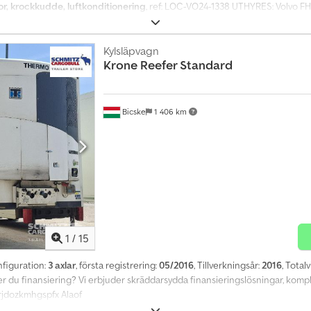
tor, krockkudde, luftkonditionering
, ref: LOC-VO24-1338 UTHYRES: Volvo FH
månad exkl. moms Allmänna specifikationer: Märke: Volvo Modell: FH 460 Årsm
Euro 6 Effekt: 460 hk (345 kW) Växellåda: Automatisk Volvo I-Shift Retarder
ABS, ASR för ökad säkerhet Klimatanläggning och hyttvärmare Luftfjädrad 
Kylsläpvagn
Krone
Reefer Standard
tion och offert Växellåda: Volvo I-Shift Hyttlängd: Medium Crjdpfx Alovzr N 
sk klimatanläggning Förvaringsutrymme Servostyrning ESP Hydraulsystem Ce
raulisk retarder Motorbroms Effekt: 460 hk (DIN) Chassinummer: YV2RTY0A
 90 dB
Bicske
1 406 km
1
/
15
nfiguration:
3 axlar
, första registrering:
05/2016
, Tillverkningsår:
2016
, Total
över du finansiering? Vi erbjuder skräddarsydda finansieringslösningar, kom
Crjdozkmhgspfx Alaof