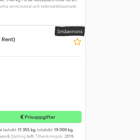
pletta serviceavtal och telematikbaserade
Småannons
 Rent)
Prisuppgifter
l lastvikt:
11 355 kg
, totalvikt:
19 000 kg
,
uro 6
, fjädring:
luft
, Tillverkningsår:
2019
,