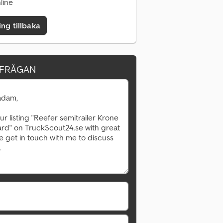
line
ing tillbaka
RFRÅGAN