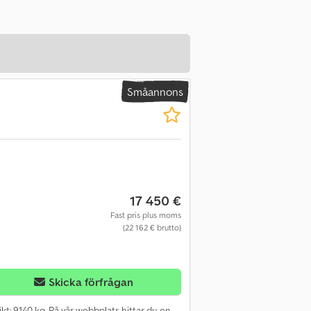
Småannons
17 450 €
Fast pris plus moms
(22 162 € brutto)
Skicka förfrågan
vikt: 9140 kg. På vår webbplats hittar du en