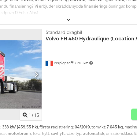
över du finansiering? Vi erbjuder skräddarsydda finansieringslösningar, kom
Crsdpozn D Edsfx Alasf
Standard dragbil
Volvo
FH 460 Hydraulique (Location /
Perpignan
2 216 km
1
/
15
t:
338 kW (459,55 hk)
, första registrering:
04/2019
, tomvikt:
7 645 kg
, maxima
msar:
motorbroms
, förarhytt:
sovhytt
, växeltyp:
automatisk
, emissionsklass:
E