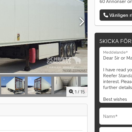
60 Annonser on
Vänligen r
SKICKA FÖ
Meddelande*
1
/
15
Namn*