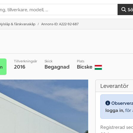
S
Kylsläp & färskvaruskåp
Annons-ID: A222-92-687
Tillverkningsår
Skick
Plats
2016
Begagnad
Bicske
an
Leverantör
Observer
logga in,
för a
Registrerad se