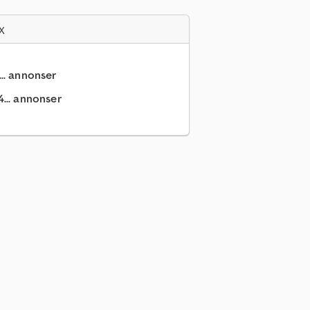
x
... annonser
... annonser