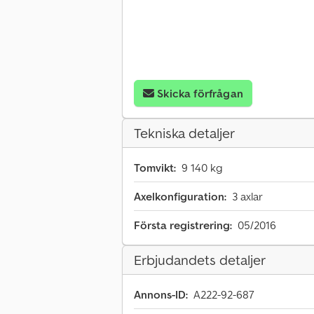
Skicka förfrågan
Tekniska detaljer
Tomvikt:
9 140 kg
Axelkonfiguration:
3 axlar
Första registrering:
05/2016
Erbjudandets detaljer
Annons-ID:
A222-92-687