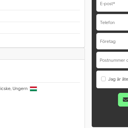
E-post*
Telefon
Företag
Postnummer o
Jag är åte
 Bicske, Ungern