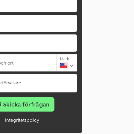
Mark
ch ort
rförsäljare.
Skicka förfrågan
Integritetspolicy