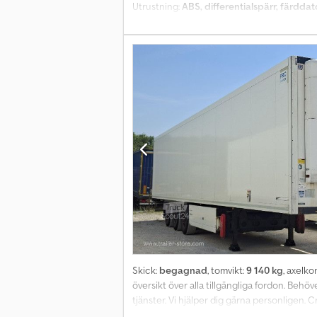
Utrustning:
ABS, differentialspärr, färdda
Ytterligare information: Pris från 1 900 €/
transmission: Motor: 6-cylindrig räckmotor, 
och komfort: Volvo VEB+ bromssystem ESP, 
backspeglar Kontakta oss nu för mer informa
Stöldskydd ASR Differentialspärr Automati
Elbackspeglar Fjädrande stol Taklucka Hyd
Slagvolym: 12 777 cm³ Bullernivå stationärt:
Skick:
begagnad
, tomvikt:
9 140 kg
, axelko
översikt över alla tillgängliga fordon. Beh
tjänster. Vi hjälper dig gärna personligen. 