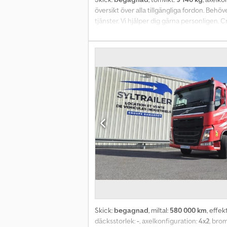
översikt över alla tillgängliga fordon. Beh
tjänster. Vi hjälper dig gärna personligen. 
Skick:
begagnad
, miltal:
580 000 km
, effek
däcksstorlek:
-
, axelkonfiguration:
4x2
, bro