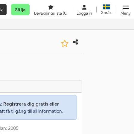
ök
Sälja
Språk
Bevakningslista
(0)
Logga in
Meny
a:
Registrera dig gratis eller
tt få tillgång till all information.
dan: 2005