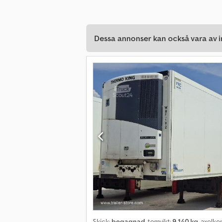
Dessa annonser kan också vara av in
Skick:
begagnad
, tomvikt:
9 140 kg
, axelko