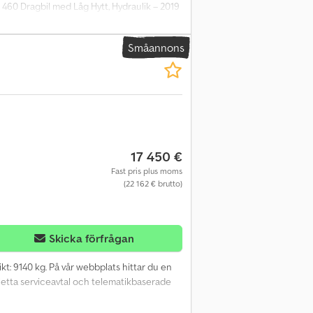
 460 Dragbil med Låg Hytt, Hydraulik – 2019
odell: 2019 Hyttposition: Låg Motor och
: Integrerad hydraulisk retarder Säkerhet
Småannons
förarstol Elektriska och uppvärmda
Ujaof Leveranstid (dagar): 1 ABS Airbag
ntrallås Färddator Farthållare
9KB90 Effekt: 338 kW Skatteeffekt: 34 hk
17 450 €
Fast pris plus moms
(22 162 € brutto)
Skicka förfrågan
vikt: 9140 kg. På vår webbplats hittar du en
pletta serviceavtal och telematikbaserade