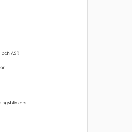
S och ASR
dor
ingsblinkers