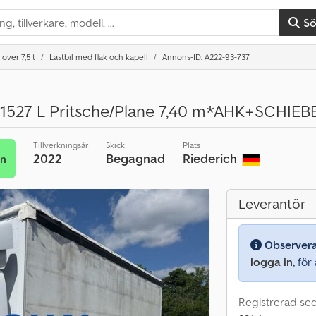
S
 över 7,5 t
Lastbil med flak och kapell
Annons-ID: A222-93-737
527 L Pritsche/Plane 7,40 m*AHK+SCHIEB
Tillverkningsår
Skick
Plats
2022
Begagnad
Riederich
an
Leverantör
Observer
logga in,
för a
Registrerad se