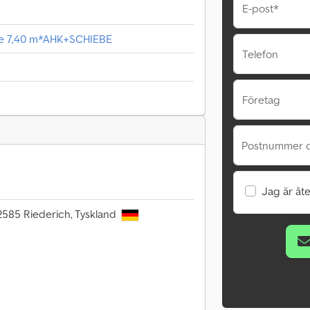
E-post*
ne 7,40 m*AHK+SCHIEBE
Telefon
Företag
Postnummer o
Jag är åte
72585 Riederich, Tyskland