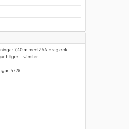
6
nningar 7,40 m med ZAA-dragkrok
gar höger + vänster
ngar: 4728