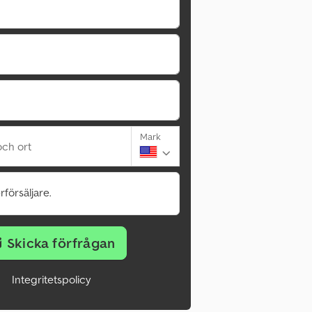
Mark
ch ort
rförsäljare.
Skicka förfrågan
Integritetspolicy