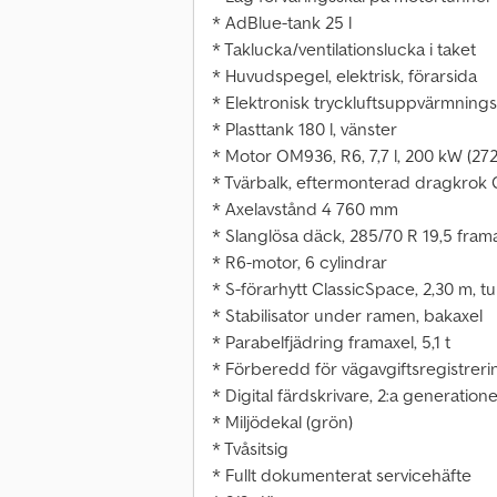
* AdBlue-tank 25 l
* Taklucka/ventilationslucka i taket
* Huvudspegel, elektrisk, förarsida
* Elektronisk tryckluftsuppvärmning
* Plasttank 180 l, vänster
* Motor OM936, R6, 7,7 l, 200 kW (272
* Tvärbalk, eftermonterad dragkrok
* Axelavstånd 4 760 mm
* Slanglösa däck, 285/70 R 19,5 fram
* R6-motor, 6 cylindrar
* S-förarhytt ClassicSpace, 2,30 m, t
* Stabilisator under ramen, bakaxel
* Parabelfjädring framaxel, 5,1 t
* Förberedd för vägavgiftsregistreri
* Digital färdskrivare, 2:a generatio
* Miljödekal (grön)
* Tvåsitsig
* Fullt dokumenterat servicehäfte