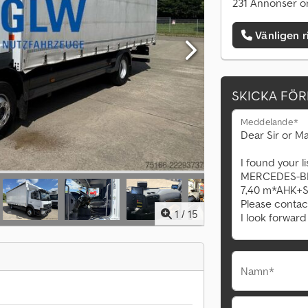
231 Annonser o
Vänligen r
SKICKA FÖ
Meddelande*
1
/
15
Namn*