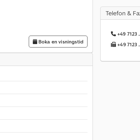
Telefon & Fa
+49 7123 .
Boka en visningstid
+49 7123 .