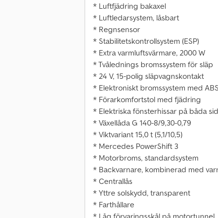
* Luftfjädring bakaxel
* Luftledarsystem, låsbart
* Regnsensor
* Stabilitetskontrollsystem (ESP)
* Extra varmluftsvärmare, 2000 W
* Tvålednings bromssystem för släp
* 24 V, 15-polig släpvagnskontakt
* Elektroniskt bromssystem med AB
* Förarkomfortstol med fjädring
* Elektriska fönsterhissar på båda si
* Växellåda G 140-8/9,30-0,79
* Viktvariant 15,0 t (5,1/10,5)
* Mercedes PowerShift 3
* Motorbroms, standardsystem
* Backvarnare, kombinerad med varn
* Centrallås
* Yttre solskydd, transparent
* Farthållare
* Låg förvaringsskål på motortunnel