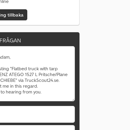
nline
ing tillbaka
RFRÅGAN