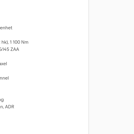
senhet
 hk), 1 100 Nm
 G145 ZAA
axel
unnel
ng
nen, ADR