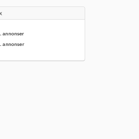
x
.. annonser
.. annonser