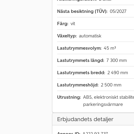
Nästa besiktning (TÜV):
05/2027
Färg:
vit
Växeltyp:
automatisk
Lastutrymmesvolym:
45 m³
Lastutrymmets längd:
7 300 mm
Lastutrymmets bredd:
2 490 mm
Lastutrymmeshöjd:
2 500 mm
Utrustning:
ABS, elektroniskt stabili
parkeringsvärmare
Erbjudandets detaljer
Annons-ID:
A222-93-737