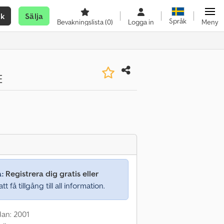
ök
Sälja
Språk
Bevakningslista
(0)
Logga in
Meny
E
a:
Registrera dig gratis eller
tt få tillgång till all information.
dan: 2001