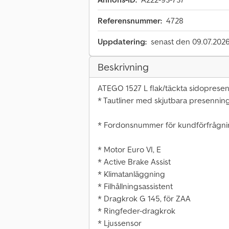
Referensnummer:
4728
Uppdatering:
senast den 09.07.202
Beskrivning
ATEGO 1527 L flak/täckta sidoprese
* Tautliner med skjutbara presennin
* Fordonsnummer för kundförfrågni
* Motor Euro VI, E
* Active Brake Assist
* Klimatanläggning
* Filhållningsassistent
* Dragkrok G 145, för ZAA
* Ringfeder-dragkrok
* Ljussensor