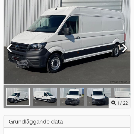
1
/
22
Grundläggande data