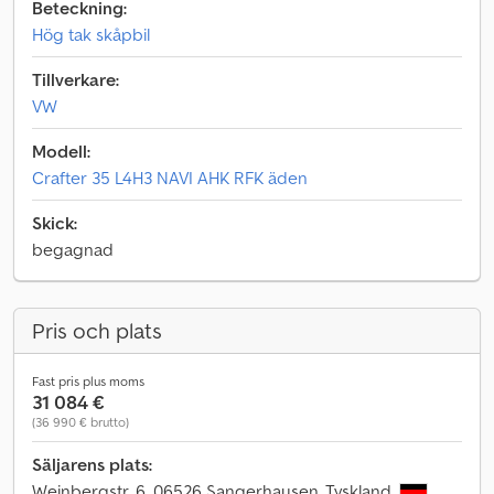
Beteckning:
Hög tak skåpbil
Tillverkare:
VW
Modell:
Crafter 35 L4H3 NAVI AHK RFK äden
Skick:
begagnad
Pris och plats
Fast pris plus moms
31 084 €
(36 990 € brutto)
Säljarens plats:
Weinbergstr. 6, 06526 Sangerhausen, Tyskland