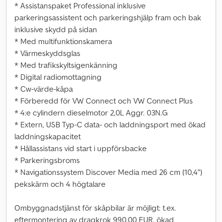
* Assistanspaket Professional inklusive
parkeringsassistent och parkeringshjälp fram och bak
inklusive skydd på sidan
* Med multifunktionskamera
* Värmeskyddsglas
* Med trafikskyltsigenkänning
* Digital radiomottagning
* Cw-värde-kåpa
* Förberedd för VW Connect och VW Connect Plus
* 4:e cylindern dieselmotor 2,0L Aggr. 03N.G
* Extern, USB Typ-C data- och laddningsport med ökad
laddningskapacitet
* Hållassistans vid start i uppförsbacke
* Parkeringsbroms
* Navigationssystem Discover Media med 26 cm (10,4")
pekskärm och 4 högtalare
Ombyggnadstjänst för skåpbilar är möjligt: t.ex.
eftermontering av dragkrok 990,00 EUR, ökad