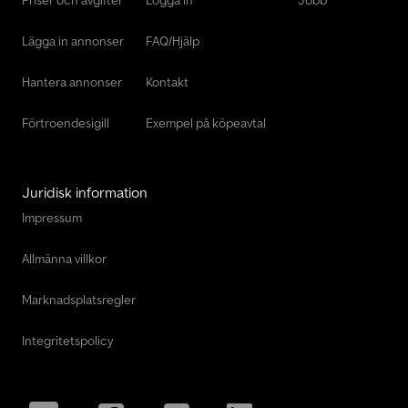
Priser och avgifter
Logga in
Jobb
Lägga in annonser
FAQ/Hjälp
Hantera annonser
Kontakt
Förtroendesigill
Exempel på köpeavtal
Juridisk information
Impressum
Allmänna villkor
Marknadsplatsregler
Integritetspolicy