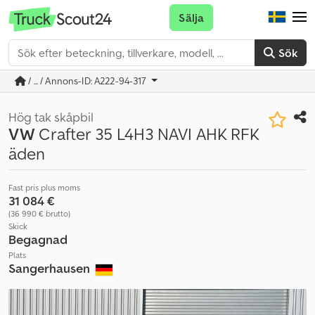
Sälja
Sök
/ ... / Annons-ID: A222-94-317
Hög tak skåpbil
VW
Crafter 35 L4H3 NAVI AHK RFK
äden
Fast pris plus moms
31 084 €
(36 990 € brutto)
Skick
Begagnad
Plats
Sangerhausen