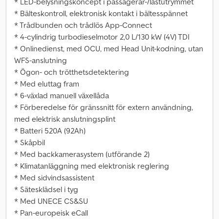
* LED-belysningskoncept i passagerar-/lastutrymmet
* Bälteskontroll, elektronisk kontakt i bältesspännet
* Trådbunden och trådlös App-Connect
* 4-cylindrig turbodieselmotor 2,0 L/130 kW (4V) TDI
* Onlinedienst, med OCU, med Head Unit-kodning, utan
WFS-anslutning
* Ögon- och trötthetsdetektering
* Med eluttag fram
* 6-växlad manuell växellåda
* Förberedelse för gränssnitt för extern användning,
med elektrisk anslutningsplint
* Batteri 520A (92Ah)
* Skåpbil
* Med backkamerasystem (utförande 2)
* Klimatanläggning med elektronisk reglering
* Med sidvindsassistent
* Sätesklädsel i tyg
* Med UNECE CS&SU
* Pan-europeisk eCall