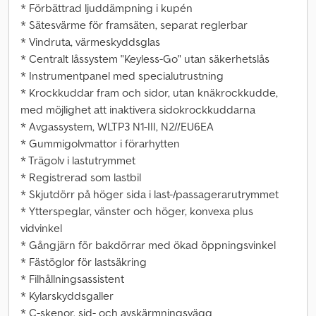
* Förbättrad ljuddämpning i kupén
* Sätesvärme för framsäten, separat reglerbar
* Vindruta, värmeskyddsglas
* Centralt låssystem "Keyless-Go" utan säkerhetslås
* Instrumentpanel med specialutrustning
* Krockkuddar fram och sidor, utan knäkrockkudde,
med möjlighet att inaktivera sidokrockkuddarna
* Avgassystem, WLTP3 N1-III, N2//EU6EA
* Gummigolvmattor i förarhytten
* Trägolv i lastutrymmet
* Registrerad som lastbil
* Skjutdörr på höger sida i last-/passagerarutrymmet
* Ytterspeglar, vänster och höger, konvexa plus
vidvinkel
* Gångjärn för bakdörrar med ökad öppningsvinkel
* Fästöglor för lastsäkring
* Filhållningsassistent
* Kylarskyddsgaller
* C-skenor, sid- och avskärmningsvägg