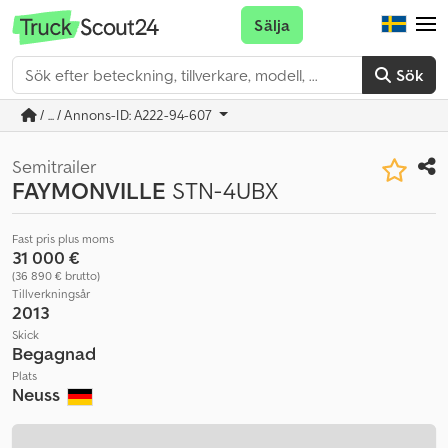
Sälja
Sök
/ ... / Annons-ID: A222-94-607
Semitrailer
FAYMONVILLE
STN-4UBX
Fast pris plus moms
31 000 €
(36 890 € brutto)
Tillverkningsår
2013
Skick
Begagnad
Plats
Neuss