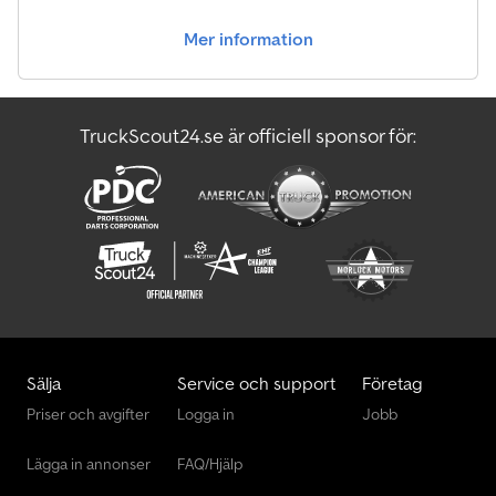
Mer information
TruckScout24.se är officiell sponsor för:
Sälja
Service och support
Företag
Priser och avgifter
Logga in
Jobb
Lägga in annonser
FAQ/Hjälp