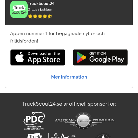
TruckScout24
Gratis i butiken
Appen nummer 1 för begagnade nytto- och
fritidsfordon!
Mer information
TruckScout24.se är officiell sponsor för: