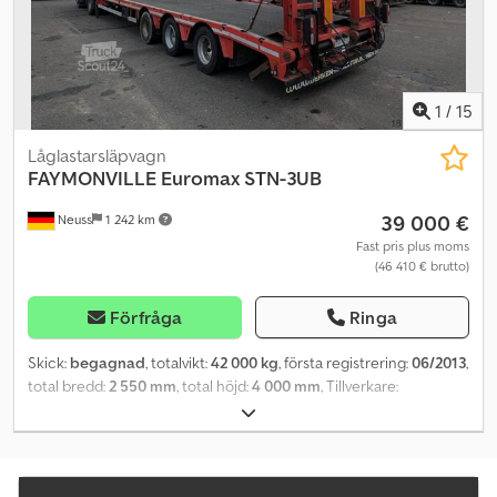
1
/
15
Låglastarsläpvagn
FAYMONVILLE
Euromax STN-3UB
39 000 €
Neuss
1 242 km
Fast pris plus moms
(46 410 € brutto)
Förfråga
Ringa
Skick:
begagnad
, totalvikt:
42 000 kg
, första registrering:
06/2013
,
total bredd:
2 550 mm
, total höjd:
4 000 mm
, Tillverkare:
Faymonville Modell: Euromax Dsdpfsyr Uyzox Af Ujck Årsmodell:
2013 Produktkategori: Begagnad Data: Första registrering: 2013-
06-13 Totalmått LxBxH: 13,50 x 2,55 x 4 m Tillåten totalvikt: 42 000 kg
Tjänstevikt: 10 900 kg Plats: 45143 Essen Omedelbart tillgänglig