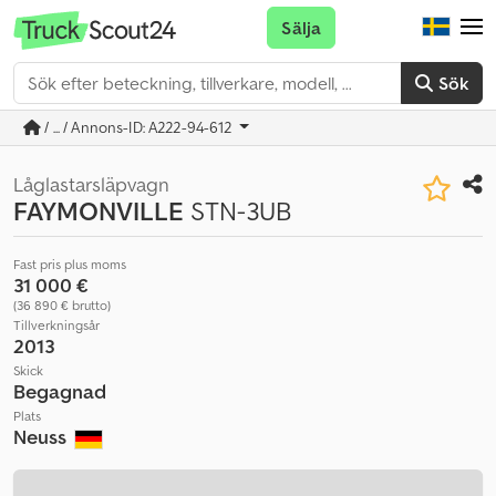
Sälja
Sök
/ ... / Annons-ID: A222-94-612
Låglastarsläpvagn
FAYMONVILLE
STN-3UB
Fast pris plus moms
31 000 €
(36 890 € brutto)
Tillverkningsår
2013
Skick
Begagnad
Plats
Neuss