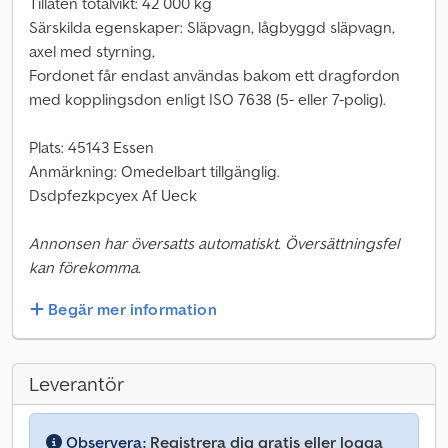
Tillåten totalvikt: 42 000 kg
Särskilda egenskaper: Släpvagn, lågbyggd släpvagn,
axel med styrning,
Fordonet får endast användas bakom ett dragfordon
med kopplingsdon enligt ISO 7638 (5- eller 7-polig).
Plats: 45143 Essen
Anmärkning: Omedelbart tillgänglig.
Dsdpfezkpcyex Af Ueck
Annonsen har översatts automatiskt. Översättningsfel
kan förekomma.
Begär mer information
Leverantör
Observera:
Registrera dig gratis eller logga