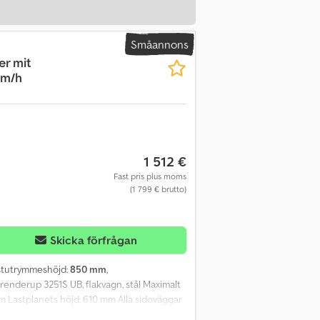
Småannons
er mit
km/h
1 512 €
Fast pris plus moms
(1 799 € brutto)
Skicka förfrågan
astutrymmeshöjd:
850 mm
,
 Brenderup 3251S UB, flakvagn, stål Maximalt
tum Lastplanets höjd: 610 mm Alla sidoväggar
bevis (del II och COC-dokument) Vi har ett