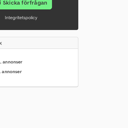
Skicka förfrågan
Integritetspolicy
x
.. annonser
.. annonser