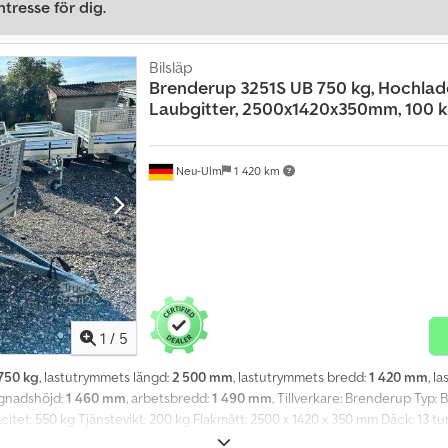
tresse för dig.
Bilsläp
Brenderup
3251S UB 750 kg, Hochlad
Laubgitter, 2500x1420x350mm, 100 
Neu-Ulm
1 420 km
1
/
5
750 kg
, lastutrymmets längd:
2 500 mm
, lastutrymmets bredd:
1 420 mm
, l
ggnadshöjd:
1 460 mm
, arbetsbredd:
1 490 mm
, Tillverkare: Brenderup Typ:
acitet: 550 kg Tjänstevikt: 200 kg Flakmått: 2500 x 1420 x 350 mm Däck: 13 
surrningsöglor Med lövskyddsgaller, 500 mm högt Pris inklusive registrerings