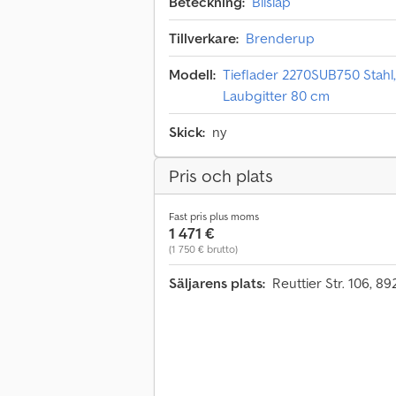
Beteckning:
Bilsläp
Tillverkare:
Brenderup
Modell:
Tieflader 2270SUB750 Stahl
Laubgitter 80 cm
Skick:
ny
Pris och plats
Fast pris plus moms
1 471 €
(1 750 € brutto)
Säljarens plats:
Reuttier Str. 106, 8