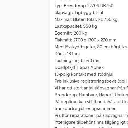
Typ: Brenderup 2270S UB750
Släpvagn, lågbyggd, stål
Maximalt tillåten totalvikt: 750 kg
Lastkapacitet: 550 kg
Egenvikt: 200 kg
Flakmått: 2700 x 1300 x 270 mm
Med lövskyddsgaller, 80 cm högt, kra
Däck: 13 tum
Lastningshöjd: 540 mm
Dcsdpfxjd T Spas Abhek
13-polig kontakt med stödhjul
Pris inklusive registreringsbevis (de
Vi har ett stort antal släpvagnar från f
Brenderup, Humbaur, Hapert, Unsin
På begäran kan vi tillhandahålla ett k
transportregistreringsnummer.
Vi utför reparationer på släpvagnar frå
Ytterligare tillbehör finns tillgängligt