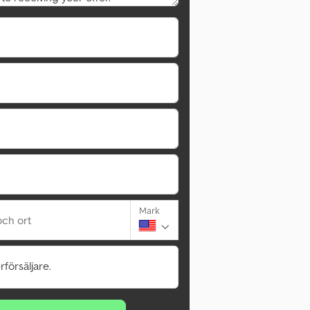
Mark
ch ort
rförsäljare.