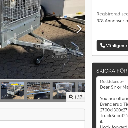
Registrerad se
378 Annonser o
Vänligen r
SKICKA FÖ
Meddelande*
1
/
7