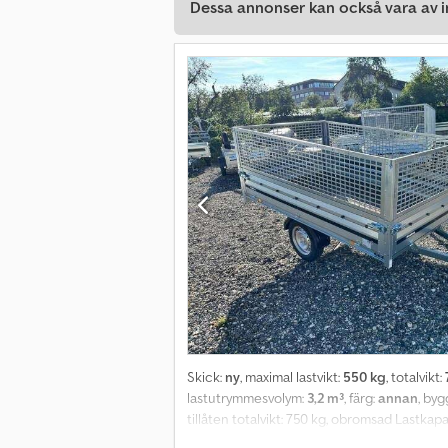
Dessa annonser kan också vara av in
Skick:
ny
, maximal lastvikt:
550 kg
, totalvikt:
lastutrymmesvolym:
3,2 m³
, färg:
annan
, by
tillåten totalvikt: 750 kg, obromsad Lastkap
kan tas bort och fällas ned Inklusive 6 st 