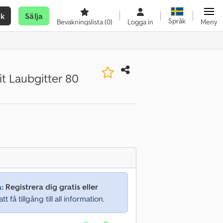
ök
Sälja
Språk
Bevakningslista
(0)
Logga in
Meny
t Laubgitter 80
a:
Registrera dig gratis eller
tt få tillgång till all information.