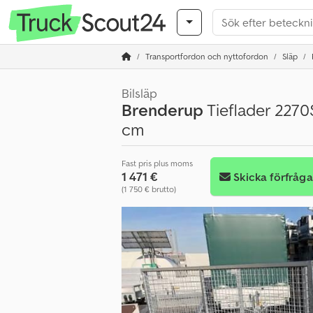
Transportfordon och nyttofordon
Släp
Bilsläp
Brenderup
Tieflader 2270
cm
Fast pris plus moms
1 471 €
Skicka förfråg
(1 750 € brutto)