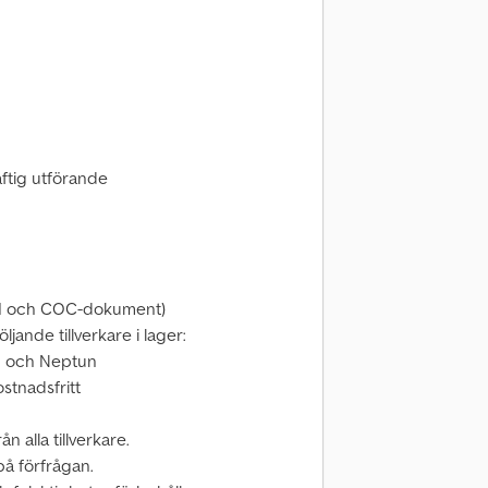
ftig utförande
l II och COC-dokument)
öljande tillverkare i lager:
n och Neptun
ostnadsfritt
n alla tillverkare.
 på förfrågan.