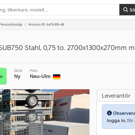
S
Personbilssläp
Annons-ID: A415-88-48
SUB750 Stahl, 0,75 to. 2700x1300x270mm mi
Skick
Plats
Ny
Neu-Ulm
an
Leverantör
Observer
logga in,
för a