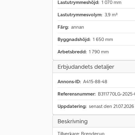
Lastutrymmeshöjd:
1 070 mm
Lastutrymmesvolym:
3,9 m³
Färg:
annan
Byggnadshöjd:
1 650 mm
Arbetsbredd:
1 790 mm
Erbjudandets detaljer
Annons-ID:
A415-88-48
Referensnummer:
B311770LG-2025-
Uppdatering:
senast den 21.07.2026
Beskrivning
Tillverkare: Brenderup