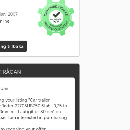
dan: 2007
nline
ing tillbaka
RFRÅGAN