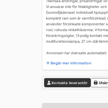
Tekniska ändringar, prisändringar och
Vi ansvarar inte för felaktigheter och 
Gummifjäderaxel, individuell hjulupph
komplett ram som är varmförzinkad, 
använder förzinkade komponenter s
rost, robusta vinkelhävarmar, V-form
förankringsöglor, 13-polig kontakt m
multifunktionslampa, 27 cm stål-lämm
Annonsen har översatts automatiskt.
Begär mer information
Kontakta leverantör
Utskr