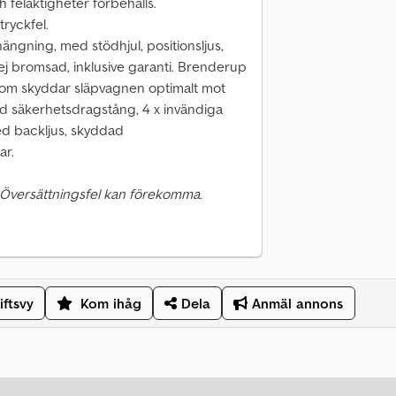
 felaktigheter förbehålls.
tryckfel.
ängning, med stödhjul, positionsljus,
ej bromsad, inklusive garanti. Brenderup
om skyddar släpvagnen optimalt mot
ad säkerhetsdragstång, 4 x invändiga
ed backljus, skyddad
ar.
 Översättningsfel kan förekomma.
iftsvy
Kom ihåg
Dela
Anmäl annons