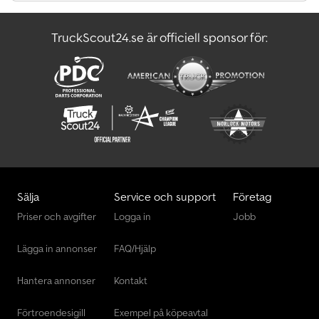
moms * 100 km/h-ombyggnad för 250,- Euro inkl. moms *
Aluminiumramper (2,700 kg/paar) i fack för 699,- Euro inkl. moms *
TruckScout24.se är officiell sponsor för:
Kraftiga stödben bak (par) för 250,- Euro inkl. moms * Pendelflak
bak (se bilder) för 195,- Euro inkl. moms Förmånlig finansiering kan
ordnas på begäran. Försäljning, rådgivning och avhämtning i Zell
efter tidsbokning. Observera att på grund av rådande
materialbrist kan priserna på släpvagnar, tillbehör och byggdelar
variera p.g.a. materialkostnadstillägg. Mellanförsäljning och
felskrivningar förbehålles. Kontrollera tillgänglighet och slutpriser
vid förfrågan. Ständigt stort urval av nya och begagnade bilsläp
från Saris, Böckmann, Humbaur, Stema, Pongratz och WM-Meyer
för omedelbar leverans eller inom kort. För hemtransport
erbjuder vi gärna vårt exportregistreringsskylt för 20,- Euro.
Sälja
Service och support
Företag
Leverans inom Tyskland mot tillägg möjlig!
Priser och avgifter
Logga in
Jobb
Lägga in annonser
FAQ/Hjälp
Hantera annonser
Kontakt
Förtroendesigill
Exempel på köpeavtal