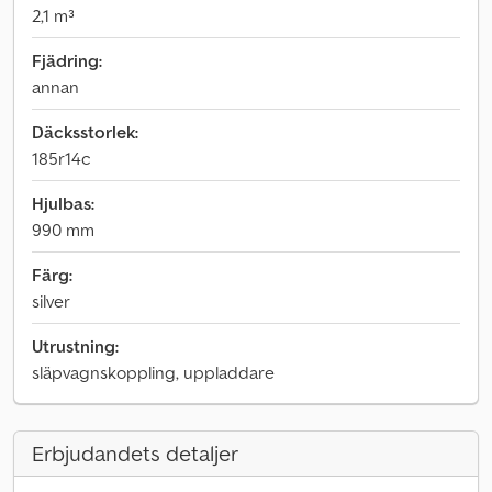
2,1 m³
Fjädring:
annan
Däcksstorlek:
185r14c
Hjulbas:
990 mm
Färg:
silver
Utrustning:
släpvagnskoppling, uppladdare
Erbjudandets detaljer