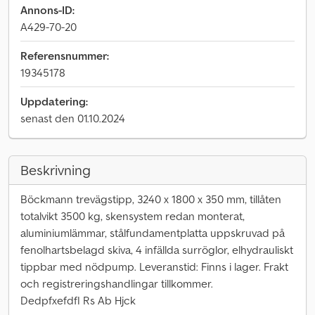
Annons-ID:
A429-70-20
Referensnummer:
19345178
Uppdatering:
senast den 01.10.2024
Beskrivning
Böckmann trevägstipp, 3240 x 1800 x 350 mm, tillåten
totalvikt 3500 kg, skensystem redan monterat,
aluminiumlämmar, stålfundamentplatta uppskruvad på
fenolhartsbelagd skiva, 4 infällda surröglor, elhydrauliskt
tippbar med nödpump. Leveranstid: Finns i lager. Frakt
och registreringshandlingar tillkommer.
Dedpfxefdfl Rs Ab Hjck