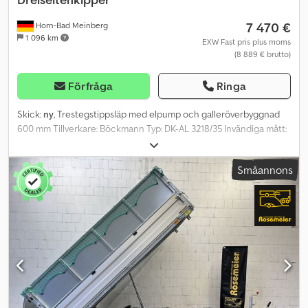
7 470 €
Horn-Bad Meinberg
1 096 km
EXW Fast pris plus moms
(8 889 € brutto)
Förfråga
Ringa
Skick:
ny
, Trestegstippsläp med elpump och galleröverbyggnad
600 mm Tillverkare: Böckmann Typ: DK-AL 3218/35 Invändiga mått:
ca 3240 x 1800 x 950 mm (längd, bredd, höjd) Tillåten totalvikt:
3500 kg Egenvikt: ca 1118 kg Lastkapacitet: ca 1382 kg
Småannons
(lastkapacitet kan variera beroende på utrustning och
konstruktion) Däck: 14 tum Elektrisk hydraulikpump med batteri
(12 V/88 Ah) och nödhandpump Lövgalleröverbyggnad, 3-sidigt
pendelbar, 600 mm Dodpfxoy I Eqdo Ab Hock Lastsäkringsnät
Automatiskt stödhjul Avtagbara stålstolpar Avtagbara sidoväggar
Pendellucka 4 stabila och klappria surrningsöglor Säkerhetsstöd
för fixering av tippflaket vid servicearbete Robusta vinkelspaklås
på sidovägg Bakre stänkskärmar av plast inklusive stänkskydd
Stabilt halkskyddsgolvsplan med galvaniserad stålplåt i botten för
hög punktbelastning 2 stora stoppklossar Positionsljus fram