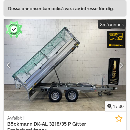
Dessa annonser kan också vara av intresse för dig.
Småannons
1
/
30
Avfallsbil
Böckmann
DK-AL 3218/35 P Gitter
Dreiseitenkipper