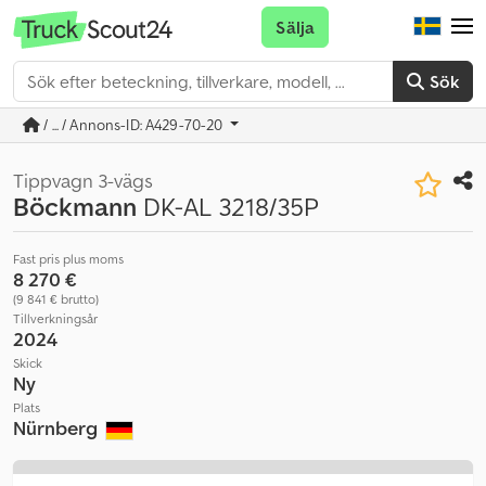
Sälja
Sök
/ ... / Annons-ID: A429-70-20
Tippvagn 3-vägs
Böckmann
DK-AL 3218/35P
Fast pris plus moms
8 270 €
(9 841 € brutto)
Tillverkningsår
2024
Skick
Ny
Plats
Nürnberg