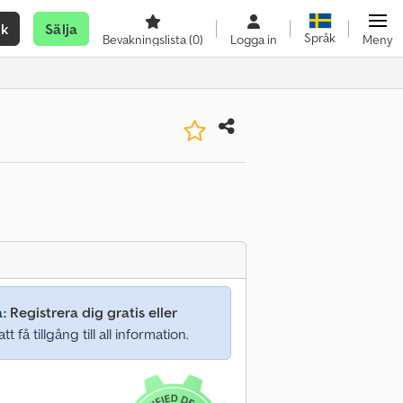
ök
Sälja
Språk
Bevakningslista
(0)
Logga in
Meny
a:
Registrera dig gratis eller
tt få tillgång till all information.