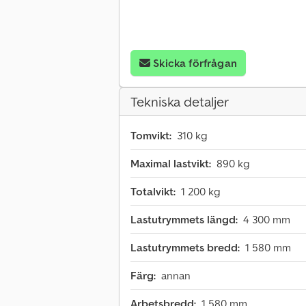
Skicka förfrågan
Tekniska detaljer
Tomvikt:
310 kg
Maximal lastvikt:
890 kg
Totalvikt:
1 200 kg
Lastutrymmets längd:
4 300 mm
Lastutrymmets bredd:
1 580 mm
Färg:
annan
Arbetsbredd:
1 580 mm