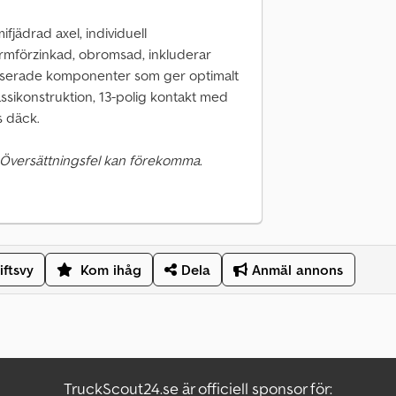
jädrad axel, individuell
armförzinkad, obromsad, inkluderar
iserade komponenter som ger optimalt
assikonstruktion, 13-polig kontakt med
s däck.
 Översättningsfel kan förekomma.
iftsvy
Kom ihåg
Dela
Anmäl annons
TruckScout24.se är officiell sponsor för: