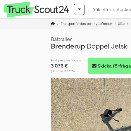
Transportfordon och nyttofordon
Släp
Båttrailer
Brenderup
Doppel Jetski 
Fast pris plus moms
3 076 €
Skicka förfråg
(3 660 € brutto)