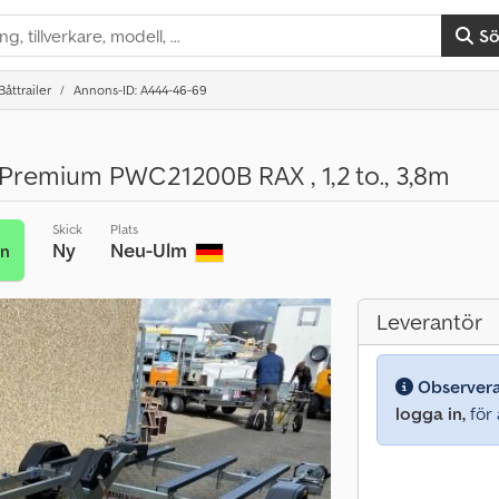
S
Båttrailer
Annons-ID: A444-46-69
Premium PWC21200B RAX , 1,2 to., 3,8m
Skick
Plats
Ny
Neu-Ulm
an
Leverantör
Observer
logga in,
för a