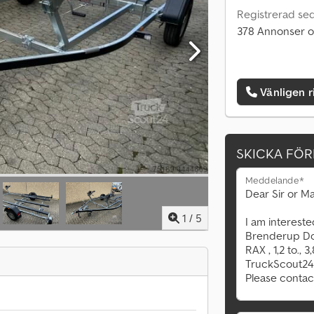
Registrerad se
378 Annonser o
Vänligen r
SKICKA FÖ
Meddelande*
1
/
5