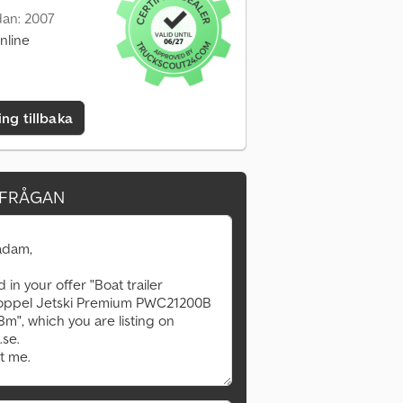
dan: 2007
nline
ing tillbaka
RFRÅGAN