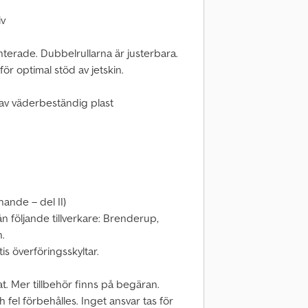
iv
terade. Dubbelrullarna är justerbara.
för optimal stöd av jetskin.
e av väderbeständig plast
ande – del II)
rån följande tillverkare: Brenderup,
.
is överföringsskyltar.
at. Mer tillbehör finns på begäran.
 fel förbehålles. Inget ansvar tas för