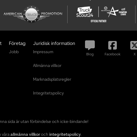
t
Företag
Juridisk information
Jobb
Impressum
Blog
Facebook
X
Allmänna villkor
Marknadsplatsregler
Integritetspolicy
enna sida är utan förbindelse och icke-bindande!
u våra
allmänna villkor
och
integritetspolicy
.