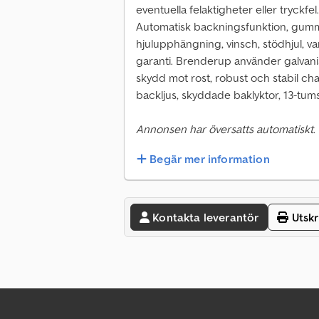
eventuella felaktigheter eller tryckfel.
Automatisk backningsfunktion, gummif
hjulupphängning, vinsch, stödhjul, v
garanti. Brenderup använder galvan
skydd mot rost, robust och stabil ch
backljus, skyddade baklyktor, 13-tum
Annonsen har översatts automatiskt.
Begär mer information
Kontakta leverantör
Utskr