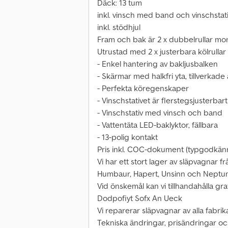
Däck: 13 tum
inkl. vinsch med band och vinschstat
inkl. stödhjul
Fram och bak är 2 x dubbelrullar mon
Utrustad med 2 x justerbara kölrullar 
- Enkel hantering av bakljusbalken
- Skärmar med halkfri yta, tillverkad
- Perfekta köregenskaper
- Vinschstativet är flerstegsjusterbart
- Vinschstativ med vinsch och band
- Vattentäta LED-baklyktor, fällbara
- 13-polig kontakt
Pris inkl. COC-dokument (typgodkänn
Vi har ett stort lager av släpvagnar f
Humbaur, Hapert, Unsinn och Neptun
Vid önskemål kan vi tillhandahålla grat
Dodpofiyt Sofx An Ueck
Vi reparerar släpvagnar av alla fabrik
Tekniska ändringar, prisändringar och