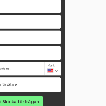
Mark
ch ort
rförsäljare.
Skicka förfrågan