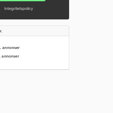
Integritetspolicy
x
.. annonser
.. annonser