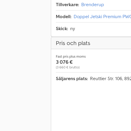
Tillverkare:
Brenderup
Modell:
Doppel Jetski Premium PWC2
Skick:
ny
Pris och plats
Fast pris plus moms
3 076 €
(3 660 € brutto)
Säljarens plats:
Reuttier Str. 106, 8