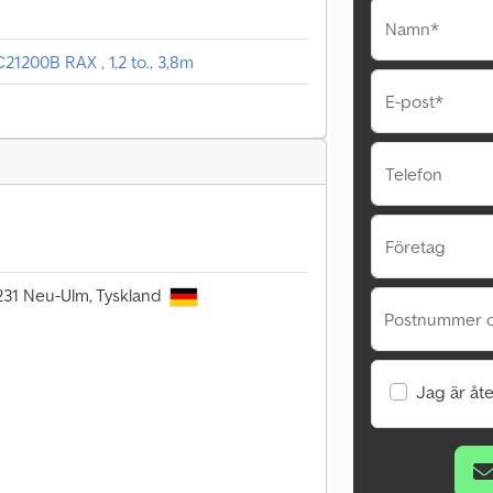
Namn*
1200B RAX , 1,2 to., 3,8m
E-post*
Telefon
Företag
9231 Neu-Ulm, Tyskland
Postnummer o
Jag är åte