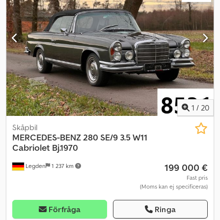
Aexzgqcscmeck - Klimatanläggning - Solskydd = Ytterligare
information = Motorvolym: 5.133 cc Bruttovikt: 5.440 kg Nyttolast:
2.050 kg GVW: 7.490 kg Baklucka: 1170 kg Antal ägare: 1
Försäljningspris: € 13.100, US$ 14.920
1
/
20
Skåpbil
MERCEDES-BENZ
280 SE/9 3.5 W11
Cabriolet Bj.1970
199 000 €
Legden
1 237 km
Fast pris
(Moms kan ej specificeras)
Förfråga
Ringa