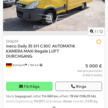
1
/
12
Skåpbil
iveco
Daily 35 S11 C30C AUTOMATIK
KAMERA MAXI Regale LUFT
DURCHGANG
5 000 €
Rohrbach
1 395 km
Fast pris plus moms
(5 950 € brutto)
Förfråga
Ringa
Skick:
begagnad
, miltal:
114 660 km
, effekt:
78 kW (106,05 hk)
,
första registrering:
10/2011
, bränsletyp:
diesel
, tomvikt:
2 535 kg
,
maximal lastvikt:
965 kg
, totalvikt:
3 500 kg
, axelkonfiguration:
4x2
,