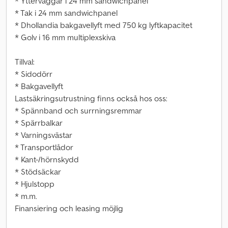
* Ytterväggar i 24 mm sandwichpanel
* Tak i 24 mm sandwichpanel
* Dhollandia bakgavellyft med 750 kg lyftkapacitet
* Golv i 16 mm multiplexskiva
Tillval:
* Sidodörr
* Bakgavellyft
Lastsäkringsutrustning finns också hos oss:
* Spännband och surrningsremmar
* Spärrbalkar
* Varningsvästar
* Transportlådor
* Kant-/hörnskydd
* Stödsäckar
* Hjulstopp
* m.m.
Finansiering och leasing möjlig