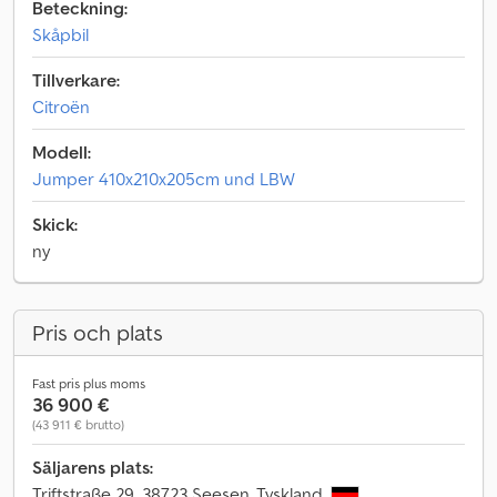
Beteckning:
Skåpbil
Tillverkare:
Citroën
Modell:
Jumper 410x210x205cm und LBW
Skick:
ny
Pris och plats
Fast pris plus moms
36 900 €
(43 911 € brutto)
Säljarens plats:
Triftstraße 29, 38723 Seesen, Tyskland