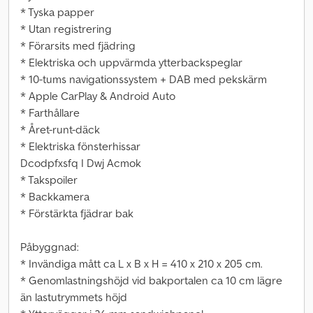
* Tyska papper
* Utan registrering
* Förarsits med fjädring
* Elektriska och uppvärmda ytterbackspeglar
* 10-tums navigationssystem + DAB med pekskärm
* Apple CarPlay & Android Auto
* Farthållare
* Året-runt-däck
* Elektriska fönsterhissar
Dcodpfxsfq I Dwj Acmok
* Takspoiler
* Backkamera
* Förstärkta fjädrar bak
Påbyggnad:
* Invändiga mått ca L x B x H = 410 x 210 x 205 cm.
* Genomlastningshöjd vid bakportalen ca 10 cm lägre
än lastutrymmets höjd