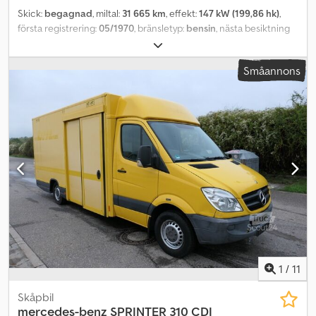
Skick:
begagnad
, miltal:
31 665 km
, effekt:
147 kW (199,86 hk)
,
första registrering:
05/1970
, bränsletyp:
bensin
, nästa besiktning
(TÜV):
06/2025
, färg:
grå
, växeltyp:
automatisk
, * Coupé ombyggd
till cabriolet av företaget Hofmann, Aarbergen * 4-växlad
Småannons
automatlåda * Läderklädsel (svart) * Becker Monza kassett
Dcodovht D Hspfx Acmjk * TÜV (besiktning) giltig till Interna
fordonsnummer: 8531----Med reservation för fel och
mellanförsäljning. WhatsApp-support tillgänglig! Vid frågor om
fordonet eller för mer information, kontakta oss gärna bekvämt via
WhatsApp. Whatsapp Whatsapp
1
/
11
Skåpbil
mercedes-benz
SPRINTER 310 CDI