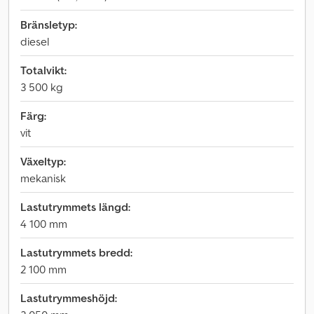
Bränsletyp:
diesel
Totalvikt:
3 500 kg
Färg:
vit
Växeltyp:
mekanisk
Lastutrymmets längd:
4 100 mm
Lastutrymmets bredd:
2 100 mm
Lastutrymmeshöjd: