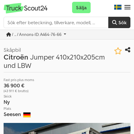
Sälja
Sök
/ ... / Annons-ID: A464-76-66
Skåpbil
Citroën
Jumper 410x210x205cm
und LBW
Fast pris plus moms
36 900 €
(43 911 € brutto)
Skick
Ny
Plats
Seesen