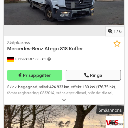
bindande beskrivningar och utgör inga garanterade egenskaper.
Säljaren ansvarar inte för stavfel eller dataöverföringsfel/
ändringar/matinmatningsfel. Med reservation för fel och
mellanförsäljning.
1
/
6
Skåpkaross
Mercedes-Benz
Atego 818 Koffer
Lübbecke
1 065 km
Prisuppgifter
Ringa
Skick:
begagnad
, miltal:
424 933 km
, effekt:
130 kW (176,75 hk)
,
första registrering:
08/2014
, bränsletyp:
diesel
, bränsle:
diesel
,
färg:
vit
, växeltyp:
automatisk
, emissionsklass:
Euro 6
, antal säten:
2
,
Tillverkningsår:
2014
, Utrustning:
ABS, EBS (Elektroniskt
Småannons
bromssystem), antisladdsystem, bakgavellyft, centrallås,
farthållare, färddator, luftkonditionering, släpvagnskoppling
, =
Extra tillval och tillbehör = - Central smörjning Djdpfx