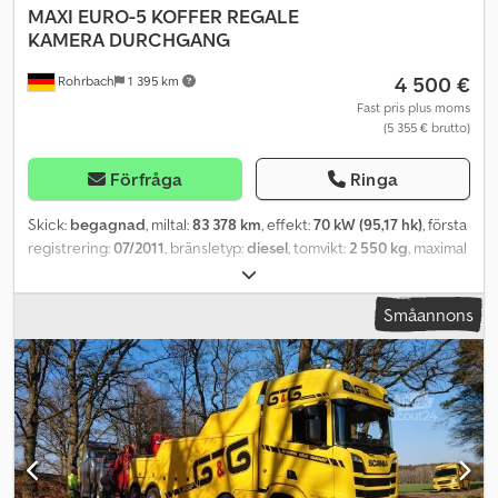
MAXI EURO-5 KOFFER REGALE
KAMERA DURCHGANG
4 500 €
Rohrbach
1 395 km
Fast pris plus moms
(5 355 € brutto)
Förfråga
Ringa
Skick:
begagnad
, miltal:
83 378 km
, effekt:
70 kW (95,17 hk)
, första
registrering:
07/2011
, bränsletyp:
diesel
, tomvikt:
2 550 kg
, maximal
lastvikt:
950 kg
, totalvikt:
3 500 kg
, axelkonfiguration:
4x2
, hjulbas:
4 325 mm
, nästa besiktning (TÜV):
09/2026
, bränsle:
diesel
, färg:
Småannons
gul
, förarhytt:
annan
, växeltyp:
automatisk
, emissionsklass:
Euro 5
,
fjädring:
annan
, antal säten:
2
, total längd:
7 057 mm
,
Tillverkningsår:
2011
, byggnadshöjd:
2 690 mm
, Utrustning:
ABS,
antisladdsystem, centrallås, elektroniskt stabilitetsprogram
(ESP), färddator, immobilisersystem, krockkudde
, Växellådsfel.
Till salu: Mercedes-Benz Sprinter 310 CDI med skåpkaross, först
registrerad 07/2011 och med 83 378 km på mätaren. Den 2,1-liters
dieselmotorn (2 143 cm³) med Euro 5-standard erbjuder driftsäker