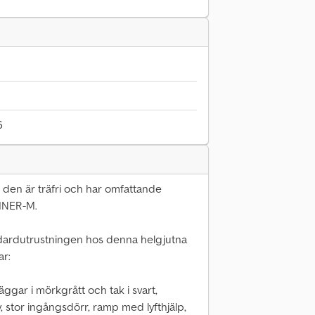
6
m den är träfri och har omfattande
LINER-M.
andardutrustningen hos denna helgjutna
ar:
äggar i mörkgrått och tak i svart,
 stor ingångsdörr, ramp med lyfthjälp,