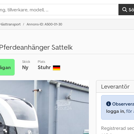
S
Hästtransport
Annons-ID: A500-01-30
ferdeanhänger Sattelk
Skick
Plats
Ny
Stuhr
rågan
Leverantör
Observer
logga in,
för a
Registrerad se