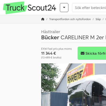
Transportfordon och nyttofordon
Släp
Hästtrailer
Bücker
CARELINER M 2er P
EXW Fast pris plus moms
11 344 €
Skicka förf
(13 499 € brutto)