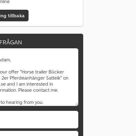
nline
ing tillbaka
RFRÅGAN