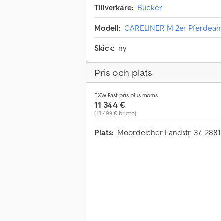
Tillverkare:
Bücker
Modell:
CARELINER M 2er Pferdeanh
Skick:
ny
Pris och plats
EXW Fast pris plus moms
11 344 €
(13 499 € brutto)
Plats:
Moordeicher Landstr. 37, 288