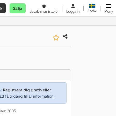
ök
Sälja
Språk
Bevakningslista
(0)
Logga in
Meny
a:
Registrera dig gratis eller
tt få tillgång till all information.
dan: 2005