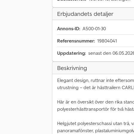
Erbjudandets detaljer
Annons-ID:
A500-01-30
Referensnummer:
19804041
Uppdatering:
senast den 06.05.202
Beskrivning
Elegant design, ruttnar inte efterso
utrustning – det är hästtrailern CAR
Här är en översikt över den rika st
polyesterhästtransportör för två häst
Helgjutet polyesterschassi utan trä, v
panoramafönster, plastaluminiumgolv,