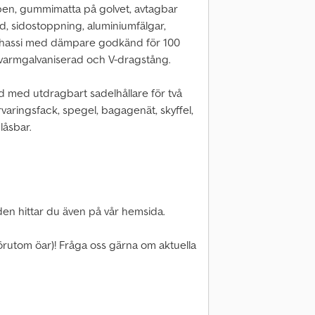
n, gummimatta på golvet, avtagbar
d, sidostoppning, aluminiumfälgar,
chassi med dämpare godkänd för 100
m varmgalvaniserad och V-dragstång.
 med utdragbart sadelhållare för två
örvaringsfack, spegel, bagagenät, skyffel,
låsbar.
den hittar du även på vår hemsida.
förutom öar)! Fråga oss gärna om aktuella