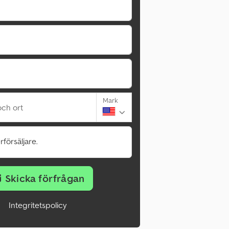
Mark
ch ort
rförsäljare.
Skicka förfrågan
Integritetspolicy