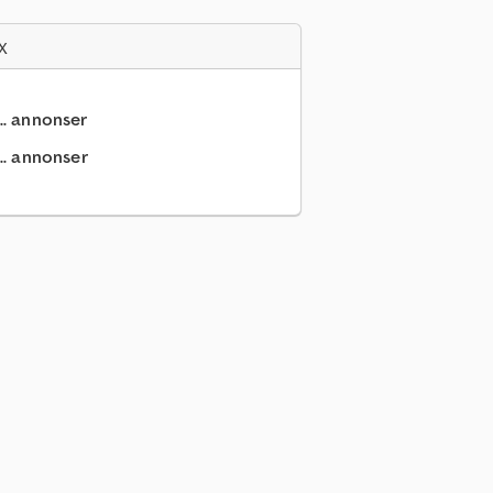
x
.. annonser
.. annonser