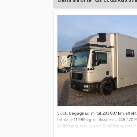
Dessa annonser kan också vara av in
Skick:
begagnad
, miltal:
203 607 km
, effekt
totalvikt:
11 990 kg
, däcksstorlek:
245 / 70 R
24 800 mm
, total bredd:
36 400 mm
, total 
Fastmonterat klimatanläggning, påbyggnaden