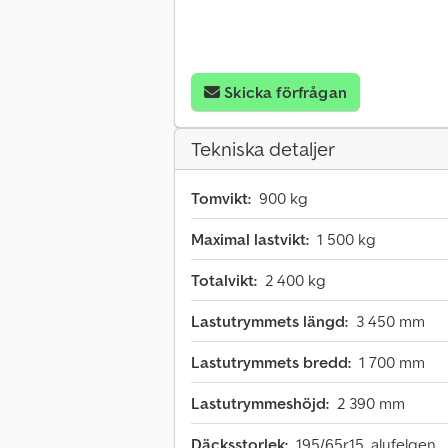
Skicka förfrågan
Tekniska detaljer
Tomvikt:
900 kg
Maximal lastvikt:
1 500 kg
Totalvikt:
2 400 kg
Lastutrymmets längd:
3 450 mm
Lastutrymmets bredd:
1 700 mm
Lastutrymmeshöjd:
2 390 mm
Däcksstorlek:
195/65r15, alufelgen