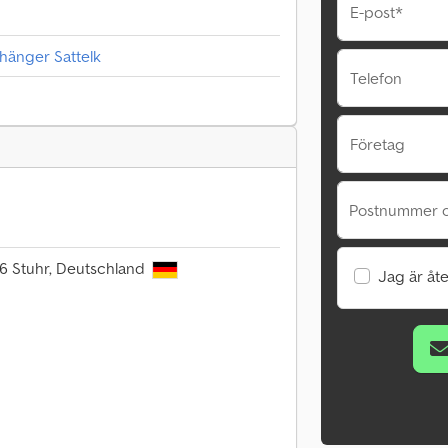
E-post*
änger Sattelk
Telefon
Företag
Postnummer o
16 Stuhr, Deutschland
Jag är åte