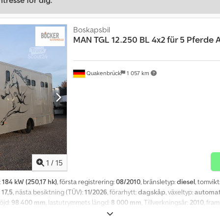
tresse för dig.
Boskapsbil
MAN
TGL 12.250 BL 4x2 für 5 Pferde A
Quakenbrück
1 057 km
1
/
15
:
184 kW (250,17 hk)
, första registrering:
08/2010
, bränsletyp:
diesel
, tomvikt
 17,5
, nästa besiktning (TÜV):
11/2026
, förarhytt:
dagskåp
, växeltyp:
automat
höjd:
98 400 mm
, lastutrymmets längd:
8 000 mm
, Tillverkningsår:
2010
, fra
 tillverkades 2022! Bostadsdel: TV, kokplatta, diskho, kylskåp med frysut