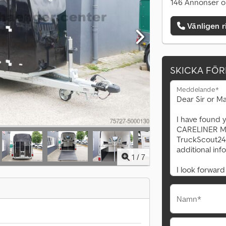
146 Annonser o
Vänligen r
SKICKA FÖ
Meddelande*
1
/
7
Namn*