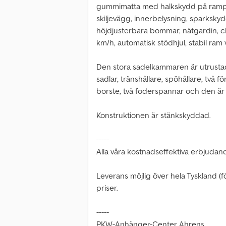
gummimatta med halkskydd på rampe
skiljevägg, innerbelysning, sparkskyd
höjdjusterbara bommar, nätgardin, 
km/h, automatisk stödhjul, stabil ra
Den stora sadelkammaren är utrustad
sadlar, tränshållare, spöhållare, två f
borste, två foderspannar och den är 
Konstruktionen är stänkskyddad.
-----
Alla våra kostnadseffektiva erbjudan
Leverans möjlig över hela Tyskland (
priser.
-----
PKW-Anhänger-Center Ahrens