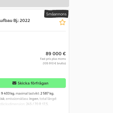
Småannons
ufbau Bj.: 2022
89 000 €
Fast pris plus moms
(105 910 € brutto)
Skicka förfrågan
:
9 403 kg
, maximal lastvikt:
2 587 kg
,
isk
, emissionsklass:
ingen
, total längd:
mdäcksdimension:
245 / 70 R 17,5
,
rymme, lädersittgrupp med bord, diverse