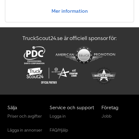
Mer information
TruckScout24.se är officiell sponsor för:
Sälja
Service och support
Företag
Priser och avgifter
Logga in
Jobb
Lägga in annonser
FAQ/Hjälp