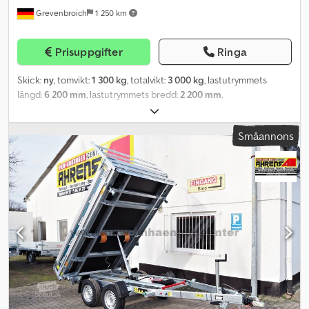
Grevenbroich
1 250 km
Prisuppgifter
Ringa
Skick:
ny
, tomvikt:
1 300 kg
, totalvikt:
3 000 kg
, lastutrymmets
längd:
6 200 mm
, lastutrymmets bredd:
2 200 mm
,
lastutrymmeshöjd:
2 300 mm
, Tillverkningsår:
2025
, Vänligen boka
en tid för visning på plats inför köp eller beställ direkt online i vår
Småannons
trailershop. MÅN - FRE 08.00 till 12.30 & 14.00 till 18.00 où dygnet
runt via vår onlinebutik på trailershop Innehåll och bilder är
upphovsrättsskyddade - logotyper varumärkesskydd 10/25 Bilder
och all information är utan förbindelse och priset gäller utan last.
Starka varumärken hos ANHÄNGERWIRTZ i över 34 år over 850
släpvagnar tillgängliga från lager samt tillbehörsförsäljning /
verkstad för Anssems - Brian James Trailers - Blyss - Brenderup -
Böckmann - Cheval Liberté - Debon - Eduard - HULCO - HENRA -
Koch - Martz - Neptun - SARIS - Tomplan - Trailershop - Variant -
WM Meyer och mycket mer..... Chsdpfx Aasxn Up Tofoa
Försäljningspris för nya varor med garanti, moms kan specificeras.
Leverans inom hela Tyskland & BENELUX. EU-export netto och