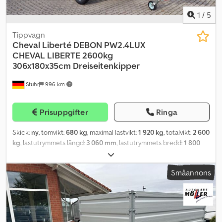
tullhantering möjligt (vänligen fråga). 10/25 Utförsäljning
1
/
5
Tippvagn
Cheval Liberté
DEBON PW2.4LUX
CHEVAL LIBERTE 2600kg
306x180x35cm Dreiseitenkipper
Stuhr
996 km
Prisuppgifter
Ringa
Skick:
ny
, tomvikt:
680 kg
, maximal lastvikt:
1 920 kg
, totalvikt:
2 600
kg
, lastutrymmets längd:
3 060 mm
, lastutrymmets bredd:
1 800
mm
, lastutrymmeshöjd:
350 mm
, däcksstorlek:
165r13c
,
Trestegskippvagn PW2.3E från tillverkaren Cheval Liberté, även
Småannons
känd som Debon. Höglastvagn som trevägskipparvagn är tack
vare de fällbara och avtagbara lämsidorna enkel att lasta från
sidan eller bakifrån. Lasten kan tippas av denna tippvagn med
elektrisk hydraulik. Personbilssläpet är utrustat med tre sidor
fällbara och avtagbara aluminiumlämmar, stålförstärkt trägolv,