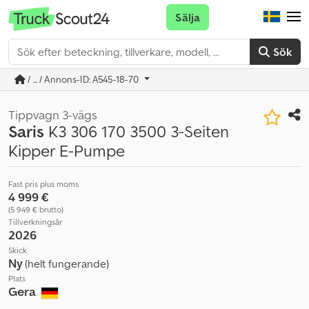
Sälja
Sök
/ ... / Annons-ID: A545-18-70
Tippvagn 3-vägs
Saris
K3 306 170 3500 3-Seiten
Kipper E-Pumpe
Fast pris plus moms
4 999 €
(5 949 € brutto)
Tillverkningsår
2026
Skick
Ny
(helt fungerande)
Plats
Gera