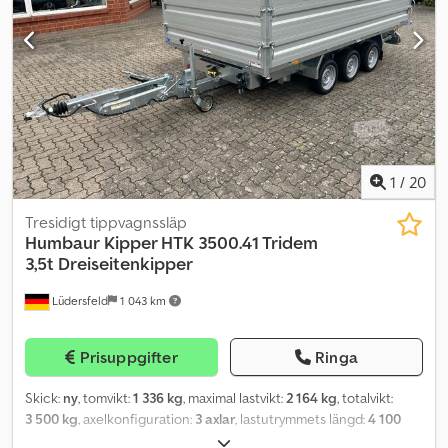
elektrisk hydraulik med batteri, automatstödben, H-ställning,
surrningsöglor, helsvetsad varmgalvaniserad ram och V-dragstång.
Mot tillägg finns även tipptillbehör såsom lövgrindsatser,
uppsättningslämmar, högkapell, lågkapell, lastsäkringsnät,
batteriladdare, körramper och bakstöd att tillgå. Cedoi Awrqjpfx
Aafoha
1
/
20
Tresidigt tippvagnssläp
Humbaur
Kipper HTK 3500.41 Tridem
3,5t Dreiseitenkipper
Lüdersfeld
1 043 km
Prisuppgifter
Ringa
Skick:
ny
, tomvikt:
1 336 kg
, maximal lastvikt:
2 164 kg
, totalvikt:
3 500 kg
, axelkonfiguration:
3 axlar
, lastutrymmets längd:
4 100
mm
, lastutrymmets bredd:
2 100 mm
, lastutrymmeshöjd:
350 mm
,