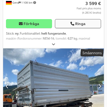
3 599 €
Gera
1 108 km
Fast pris plus moms
(4 283 € brutto)
Förfråga
Ringa
Skick:
ny
, Funktionalitet:
helt fungerande
,
maskin-/fordonsnummer:
NEW-14
, tomvikt:
627 kg
, maximal
lastvikt:
2 073 kg
, totalvikt:
2 700 kg
, axelkonfiguration:
2 axlar
,
lastutrymmets längd:
3 060 mm
, lastutrymmets bredd:
1 700 mm
,
Småannons
lastutrymmeshöjd:
300 mm
, fjädring:
annan
, däcksstorlek:
195 / 50
R 13
, maxhastighet:
100 km/h
, färg:
silver
, släpvagnsbroms:
bromsat släp
, Tillverkningsår:
2026
, bromsar:
annan
, SARIS K1 306
170 2700 2 Bakåtgående tippsläp NY FORDON Invändiga mått:
306cm x 170cm Flakets höjd: 30cm Lastytans höjd: 66cm Totalvikt:
2700 kg Lastkapacitet: 2073 kg Bromsad tandemsläp Påskjuts-
och handbroms från KNOTT 2x 1350 kg axel med broms Lågt
chassi Fullsvetsad, varmförzinkad stålram Aluprofilsidor med
spännförslutning Nedfällbar och avtagbar på alla sidor 15mm stark,
halkfri och robust plywoodgolv Ytterligare stålplåt på trägolvet
Automatisk stödben med 400 kg stödlast 6 bullerdämpande