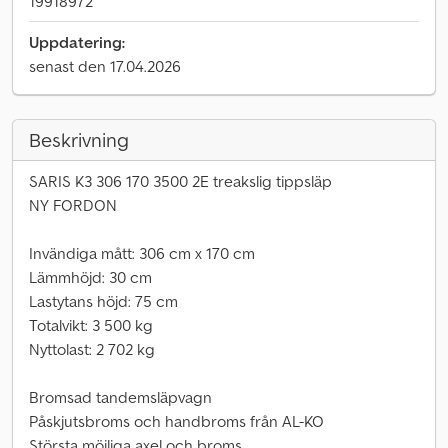
19918972
Uppdatering:
senast den 17.04.2026
Beskrivning
SARIS K3 306 170 3500 2E treakslig tippsläp
NY FORDON
Invändiga mått: 306 cm x 170 cm
Lämmhöjd: 30 cm
Lastytans höjd: 75 cm
Totalvikt: 3 500 kg
Nyttolast: 2 702 kg
Bromsad tandemsläpvagn
Påskjutsbroms och handbroms från AL-KO
Största möjliga axel och broms