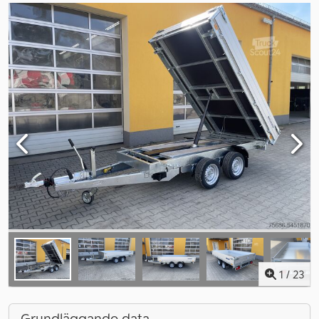
1
/
23
Grundläggande data