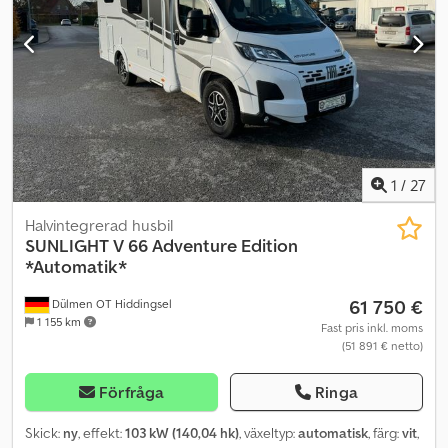
- 17:00 för alla typer av reparationer. Specialist på axelreparation,
även för husvagnar. Stort utbud av hyrsläp. Dessutom har vi ett
stort sortiment av reservdelar och tillbehör för släpvagnar från alla
tillverkare. Få rådgivning via telefon, besök vår webbplats eller
kom förbi direkt.
1
/
27
Halvintegrerad husbil
SUNLIGHT
V 66 Adventure Edition
*Automatik*
61 750 €
Dülmen OT Hiddingsel
1 155 km
Fast pris inkl. moms
(51 891 € netto)
Förfråga
Ringa
Skick:
ny
, effekt:
103 kW (140,04 hk)
, växeltyp:
automatisk
, färg:
vit
,