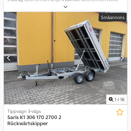
1 800 mm
, lastutrymmeshöjd:
350 mm
, däcksstorlek:
195/50r13c
,
Dreiseitenkipper PW3.6 i 3,5-tonsklassen från tillverkaren Cheval
Småannons
Liberté, även känd som Debon. En högbyggd trevägstipp med
fällbara och avtagbara sidor, vilket underlättar lastning från alla tre
sidor. Den främre luckan möjliggör genomlastning av långt gods.
Tippvagnen är utrustad med elektrisk hydraulik för smidig
lossning av lasten. Csdpfx Aaei Ah Tcjfoha Släpvagnen för
personbil är utrustad med aluminium­sidor (alla sidor är fäll- och
avtagbara), stålförstärkt trägolv, elektrisk hydraulik med batteri,
skenfack, automatstödben, överbyggnad, surröglor, svetsat
varmförzinkat chassi samt V-drag. Som tillvalsutrustning för
tippsläp finns ramper, bakstöd, gallerpåbyggnad, lämpåbyggnad,
högkapell, flakpresenning, nät och laddare tillgängliga mot extra
kostnad.
1
/
16
Tippvagn 3-vägs
Saris
K1 306 170 2700 2
Rückwärtskipper