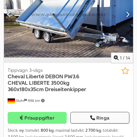
dragfordonet ► Hel aluminiumbotten ► Baklucka öppningsbar
uppåt och nedåt ► Maximal tippvinkel: 50° ► Fullstort reservhjul
Extrautrustning: ► Stänknät ► 8 st surrningsöglor á 800 kg
Codpfx Aasxc I Urefoha ► Rampfästen ► Aluminiumramper –
kapacitet per par: 3 000 kg ► Däck med offroadprofil –
185/70R13C ► Låsbar verktygslåda
1
/
14
Tippvagn 3-vägs
Cheval Liberté
DEBON PW3.6
CHEVAL LIBERTE 3500kg
360x180x35cm Dreiseitenkipper
Stuhr
996 km
Prisuppgifter
Ringa
Skick:
ny
, tomvikt:
800 kg
, maximal lastvikt:
2 700 kg
, totalvikt:
3 500 kg
, lastutrymmets längd:
3 600 mm
, lastutrymmets bredd: