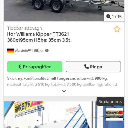
1
/
15
Tippbar släpvagn
Ifor Williams Kipper
TT3621
360x195cm Höhe: 35cm 3,5t.
Warstein
1 158 km
Prisuppgifter
Ringa
Skick:
ny
, Funktionalitet:
helt fungerande
, tomvikt:
990 kg
,
maximal lastvikt:
2 510 kg
, totalvikt:
3 500 kg
, axelkonfiguration:
2
axlar
, lastutrymmets längd:
3 620 mm
, lastutrymmets bredd:
1 950
mm
, lastutrymmeshöjd:
350 mm
, fjädring:
parabolbladfjäder
,
Småannons
däcksstorlek:
185/70R13C
, släpvagnsbroms:
bromsat släp
,
Tillverkningsår:
2025
, Ifor Williams TT3621 ► Bakåt tipp med stor
tippvinkel ► Lastytans mått: ca 362x195x35 cm (LxBxH) ► Tillåten
totalvikt: 3 500 kg ► Egenvikt ca: 990 kg ► 12 V elektrisk
hydraulikpump och eget batteri ► Batteriladdning via