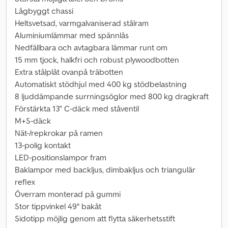
Lågbyggt chassi
Heltsvetsad, varmgalvaniserad stålram
Aluminiumlämmar med spännlås
Nedfällbara och avtagbara lämmar runt om
15 mm tjock, halkfri och robust plywoodbotten
Extra stålplåt ovanpå träbotten
Automatiskt stödhjul med 400 kg stödbelastning
8 ljuddämpande surrningsöglor med 800 kg dragkraft
Förstärkta 13" C-däck med ståventil
M+S-däck
Nät-/repkrokar på ramen
13-polig kontakt
LED-positionslampor fram
Baklampor med backljus, dimbakljus och triangulär
reflex
Överram monterad på gummi
Stor tippvinkel 49° bakåt
Sidotipp möjlig genom att flytta säkerhetsstift