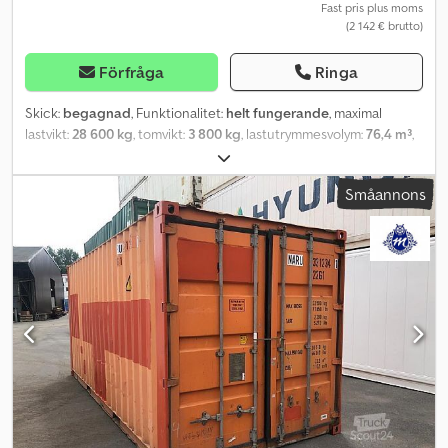
Fast pris plus moms
(2 142 € brutto)
Förfråga
Ringa
Skick:
begagnad
, Funktionalitet:
helt fungerande
, maximal
lastvikt:
28 600 kg
, tomvikt:
3 800 kg
, lastutrymmesvolym:
76,4 m³
,
40-fots lagringscontainer; begagnad Vind- och vattentät
Lättöppnade dubbeldörrar Trägolv Med giltig CSC-skylt Tekniska
Småannons
data: Yttermått (LxBxH): 12 192 x 2 438 x 2 896 mm Innermått
(LxBxH): 12 032 x 2 352 x 2 698 mm Dörröppning: 2 343 x 2 585 mm
Volym: 76,2 m³ Konstruktion: Stålramkonstruktion som bärande
element, bestående av 4 hörnstolpar (6 mm tjocklek) samt tak-
och golvbalkar (3–4 mm) Väggar av profilerad stålplåt, 2 mm
tjocklek Dubbla dörrblad med runtomgående gummitätning 4
förzinkade dörrreglar 4 ventilationsöppningar i sidoväggarna
under takramen Dkjdpfstp Tbnex Ag Ssr Gaffeltrucksfickor i
golvets längsbalkar (4 mm tjocklek) Golv av belagda träplattor, 28
mm tjocklek Vattenbeständig, byggd enligt ISO-standard
Leverans kan ordnas mot pristillägg. Visning kan ordnas på vår
anläggning i 48465 Schüttorf efter överenskommelse.