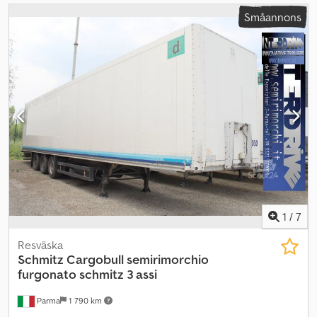
Småannons
1
/
7
Resväska
Schmitz Cargobull
semirimorchio
furgonato schmitz 3 assi
Parma
1 790 km