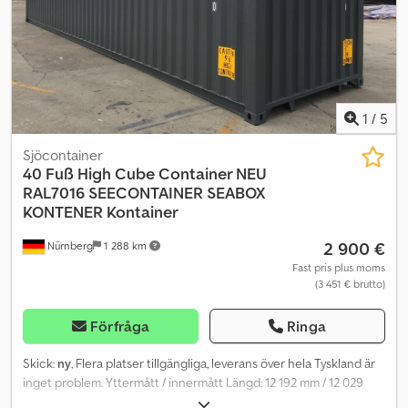
1
/
5
Sjöcontainer
40 Fuß High Cube Container NEU
RAL7016
SEECONTAINER SEABOX
KONTENER Kontainer
2 900 €
Nürnberg
1 288 km
Fast pris plus moms
(3 451 € brutto)
Förfråga
Ringa
Skick:
ny
, Flera platser tillgängliga, leverans över hela Tyskland är
inget problem. Yttermått / innermått Längd: 12 192 mm / 12 029
mm Bredd: 2 438 mm / 2 350 mm Höjd: 2 591 mm / 2 380 mm