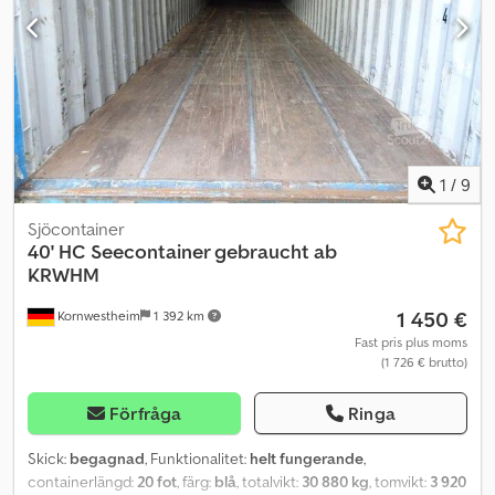
1
/
9
Sjöcontainer
40' HC Seecontainer gebraucht ab
KRWHM
1 450 €
Kornwestheim
1 392 km
Fast pris plus moms
(1 726 € brutto)
Förfråga
Ringa
Skick:
begagnad
, Funktionalitet:
helt fungerande
,
containerlängd:
20 fot
, färg:
blå
, totalvikt:
30 880 kg
, tomvikt:
3 920