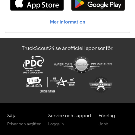
fartyg eller flyg. Självklart även för flytt, som exportcontainer
(SOC), eller som bas för ytterligare utbyggnad eller ombyggnad.
Lagercontainern lämpar sig däremot bara för ren förvaring av
Mer information
varor som verktyg, trädgårdsredskap, bilar, cyklar eller motorcyklar
och kan fungera som garage, verktygscontainer, däckcontainer –
för att nämna några exempel. 20-fots sjöcontainern kan fås hos
oss antingen med trägolv eller stålgolv. För specialanpassningar är
TruckScout24.se är officiell sponsor för:
ni välkomna att kontakta oss.
Sälja
Service och support
Företag
Priser och avgifter
Logga in
Jobb