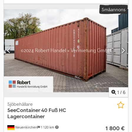
Dörrmått Bredd: 2 340 mm Höjd: 2 276 mm Viktöversikt Egenvikt: 3
Småannons
780 kg Dsdpfx Aex Tqt Ijg Sjkr Totalvikt: 30 480 kg Pallplatser: 24 st
Volym: 67,7 m³ Alla mått är ungefärliga. Uppgifterna kan avvika. 40-
fots standardcontainer är universellt användbar och är en av de
mest sålda fraktcontainrarna i världen. Den tillverkas vanligtvis av
stål och lackeras på utsidan för att minska väderskador. Tack vare
sin stabilitet och mobilitet är den oumbärlig inom logistiksektorn.
Används som transportbehållare, kontor- eller lagerutrymme,
hobbyrum eller som flytthjälp. Containern kan enkelt flyttas och
transporteras via land, hav eller luft från punkt A till B. Omlastning
av godset behövs inte eftersom hela containern flyttas med
innehållet. High Cube-varianten är en fot högre och därmed 30
centimeter större. Jag ser fram emot att höra från dig! Ashkan
Amir Nasri
1
/
6
Sjöbehållare
SeeContainer 40 Fuß HC
Lagercontainer
1 800 €
Neuenkirchen
1 120 km