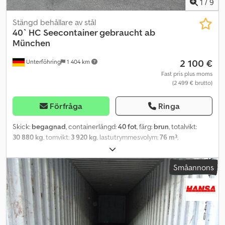
1
/
9
Stängd behållare av stål
40` HC Seecontainer gebraucht ab
München
2 100 €
Unterföhring
1 404 km
Fast pris plus moms
(2 499 € brutto)
Förfråga
Ringa
Skick:
begagnad
, containerlängd:
40 fot
, färg:
brun
, totalvikt:
30 880 kg
, tomvikt:
3 920 kg
, lastutrymmesvolym:
76 m³
,
lastutrymmets bredd:
2 330 mm
, lastutrymmets längd:
12 015 mm
,
lastutrymmeshöjd:
2 690 mm
, Sjökontainrar i alla storlekar och
Småannons
typer, nya och begagnade – direkt från specialisten! Dedpfst A R I
Uox Ag Sokr