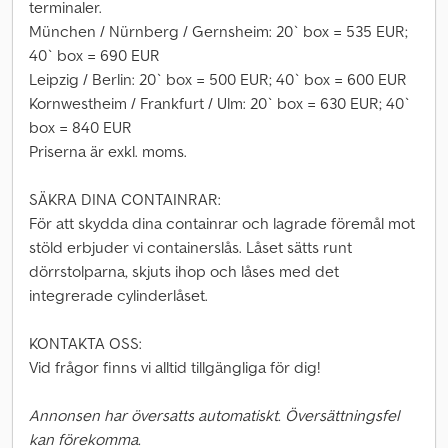
terminaler.
München / Nürnberg / Gernsheim: 20` box = 535 EUR;
40` box = 690 EUR
Leipzig / Berlin: 20` box = 500 EUR; 40` box = 600 EUR
Kornwestheim / Frankfurt / Ulm: 20` box = 630 EUR; 40`
box = 840 EUR
Priserna är exkl. moms.
SÄKRA DINA CONTAINRAR:
För att skydda dina containrar och lagrade föremål mot
stöld erbjuder vi containerslås. Låset sätts runt
dörrstolparna, skjuts ihop och låses med det
integrerade cylinderlåset.
KONTAKTA OSS:
Vid frågor finns vi alltid tillgängliga för dig!
Annonsen har översatts automatiskt. Översättningsfel
kan förekomma.