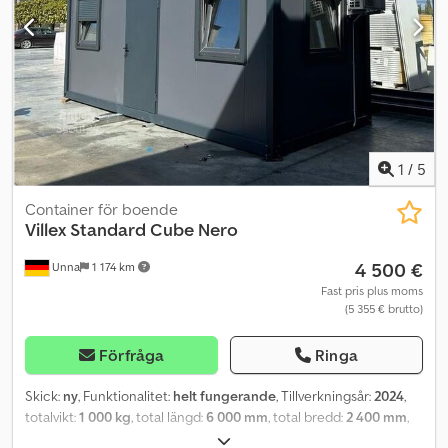
1
/
5
Container för boende
Villex
Standard Cube Nero
4 500 €
Unna
1 174 km
Fast pris plus moms
(5 355 € brutto)
Förfråga
Ringa
Skick:
ny
, Funktionalitet:
helt fungerande
, Tillverkningsår:
2024
,
totalvikt:
1 000 kg
, total längd:
6 000 mm
, total bredd:
2 400 mm
,
total höjd:
2 600 mm
, typ av ingående ström:
trefas
, ytterligare