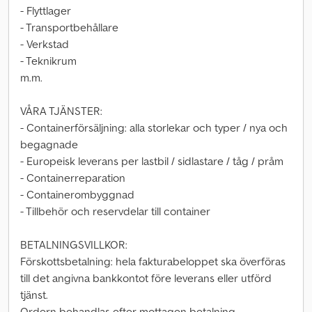
- Flyttlager
- Transportbehållare
- Verkstad
- Teknikrum
m.m.
VÅRA TJÄNSTER:
- Containerförsäljning: alla storlekar och typer / nya och
begagnade
- Europeisk leverans per lastbil / sidlastare / tåg / pråm
- Containerreparation
- Containerombyggnad
- Tillbehör och reservdelar till container
BETALNINGSVILLKOR:
Förskottsbetalning: hela fakturabeloppet ska överföras
till det angivna bankkontot före leverans eller utförd
tjänst.
Ordern behandlas efter mottagen betalning.