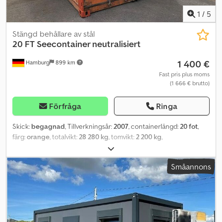
1
/
5
Stängd behållare av stål
20 FT Seecontainer neutralisiert
1 400 €
Hamburg
899 km
Fast pris plus moms
(1 666 € brutto)
Förfråga
Ringa
Skick:
begagnad
, Tillverkningsår:
2007
, containerlängd:
20 fot
,
färg:
orange
, totalvikt:
28 280 kg
, tomvikt:
2 200 kg
,
lastutrymmesvolym:
33,1 m³
, lastutrymmets bredd:
2 352 mm
,
lastutrymmets längd:
5 898 mm
, lastutrymmeshöjd:
2 390 mm
,
Småannons