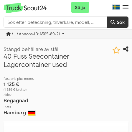
Sälja
Sök
/ ... / Annons-ID: A565-89-21
Stängd behållare av stål
40 Fuss Seecontainer
Lagercontainer used
Fast pris plus moms
1 125 €
(1 339 € brutto)
Skick
Begagnad
Plats
Hamburg