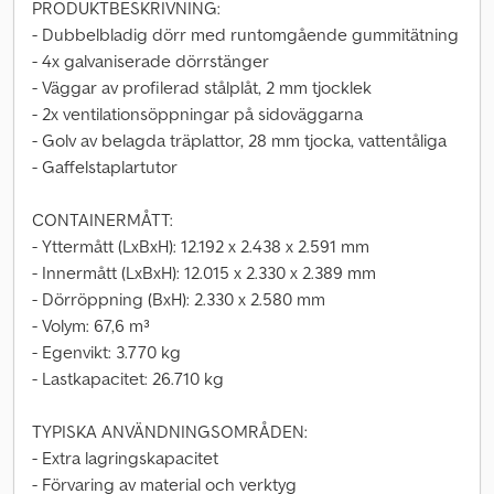
PRODUKTBESKRIVNING:
- Dubbelbladig dörr med runtomgående gummitätning
- 4x galvaniserade dörrstänger
- Väggar av profilerad stålplåt, 2 mm tjocklek
- 2x ventilationsöppningar på sidoväggarna
- Golv av belagda träplattor, 28 mm tjocka, vattentåliga
- Gaffelstaplartutor
CONTAINERMÅTT:
- Yttermått (LxBxH): 12.192 x 2.438 x 2.591 mm
- Innermått (LxBxH): 12.015 x 2.330 x 2.389 mm
- Dörröppning (BxH): 2.330 x 2.580 mm
- Volym: 67,6 m³
- Egenvikt: 3.770 kg
- Lastkapacitet: 26.710 kg
TYPISKA ANVÄNDNINGSOMRÅDEN:
- Extra lagringskapacitet
- Förvaring av material och verktyg