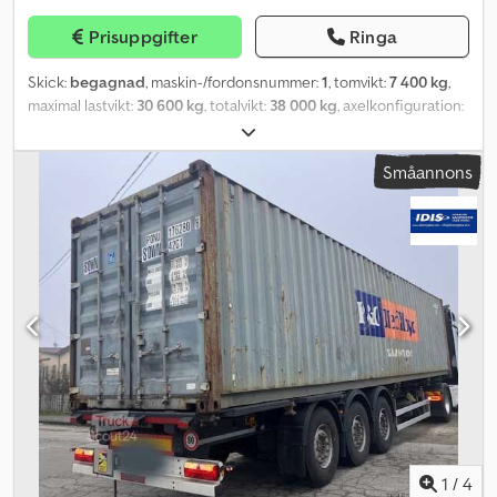
Prisuppgifter
Ringa
Skick:
begagnad
, maskin-/fordonsnummer:
1
, tomvikt:
7 400 kg
,
maximal lastvikt:
30 600 kg
, totalvikt:
38 000 kg
, axelkonfiguration:
3 axlar
, första registrering:
11/2006
, nästa besiktning (TÜV):
01/2024
, lastutrymmets längd:
13 650 mm
, lastutrymmets bredd:
Småannons
2 500 mm
, lastutrymmeshöjd:
2 700 mm
, fjädring:
luft
,
däcksstorlek:
385.55 r 22.5
, färg:
vit
, Tillverkningsår:
2006
,
Utrustning:
ABS
, Begagnad Schmitz skåpsläpvagn, 3 axlar med
skivbromsar och luftfjädring, ABS, skåp i ferroplast med bakdörrar
och fast tak, galvaniserat chassi, invändig nyttig höjd 2,70 m,
invändig räls, årsmodell 2006, besiktad till 2024-01-30.
Återförsäljare: Interdrive Srl, Parma. Dksdpfx Ajmxl E Deg Ssr
1
/
4