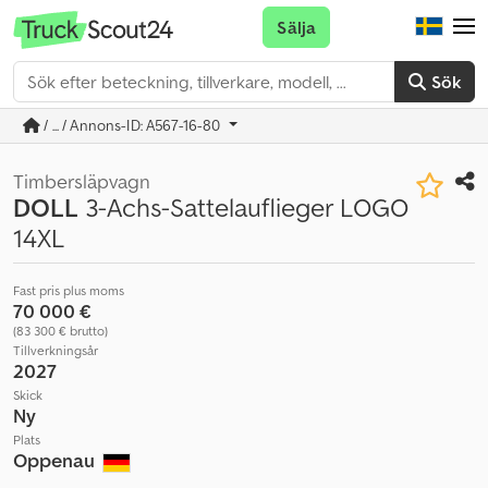
Sälja
Sök
/ ... / Annons-ID: A567-16-80
Timbersläpvagn
DOLL
3-Achs-Sattelauflieger LOGO
14XL
Fast pris plus moms
70 000 €
(83 300 € brutto)
Tillverkningsår
2027
Skick
Ny
Plats
Oppenau