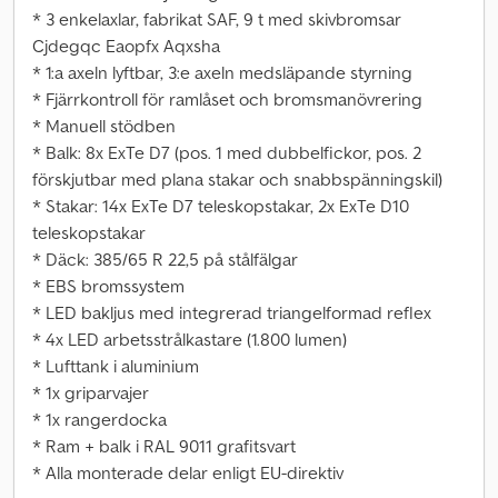
* 3 enkelaxlar, fabrikat SAF, 9 t med skivbromsar
Cjdegqc Eaopfx Aqxsha
* 1:a axeln lyftbar, 3:e axeln medsläpande styrning
* Fjärrkontroll för ramlåset och bromsmanövrering
* Manuell stödben
* Balk: 8x ExTe D7 (pos. 1 med dubbelfickor, pos. 2
förskjutbar med plana stakar och snabbspänningskil)
* Stakar: 14x ExTe D7 teleskopstakar, 2x ExTe D10
teleskopstakar
* Däck: 385/65 R 22,5 på stålfälgar
* EBS bromssystem
* LED bakljus med integrerad triangelformad reflex
* 4x LED arbetsstrålkastare (1.800 lumen)
* Lufttank i aluminium
* 1x griparvajer
* 1x rangerdocka
* Ram + balk i RAL 9011 grafitsvart
* Alla monterade delar enligt EU-direktiv