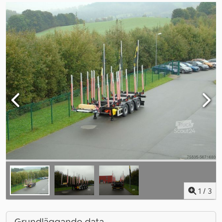
1
/
3
Grundläggande data