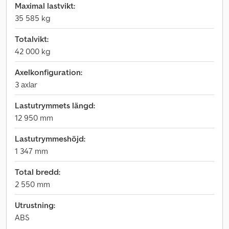
Maximal lastvikt:
35 585 kg
Totalvikt:
42 000 kg
Axelkonfiguration:
3 axlar
Lastutrymmets längd:
12 950 mm
Lastutrymmeshöjd:
1 347 mm
Total bredd:
2 550 mm
Utrustning:
ABS