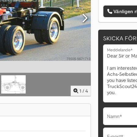
Vänligen r
SKICKA FÖ
Meddelande*
1
/
4
Namn*
E-post*