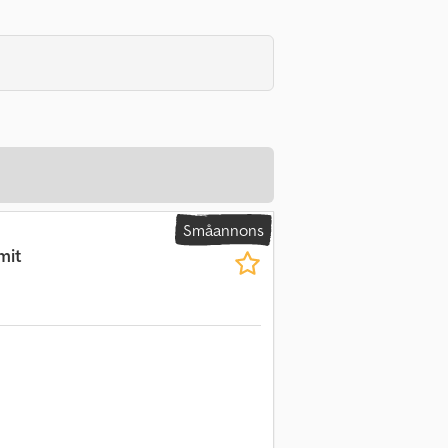
Småannons
mit