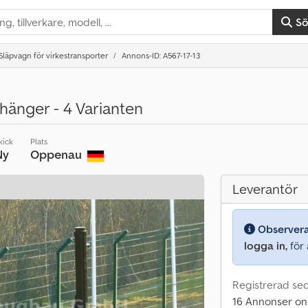
S
Släpvagn för virkestransporter
Annons-ID: A567-17-13
hänger - 4 Varianten
kick
Plats
Ny
Oppenau
Leverantör
Observer
logga in,
för a
Registrerad se
16 Annonser on