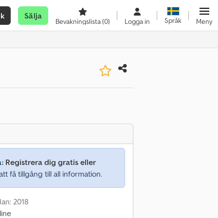
ök
Sälja
Språk
Bevakningslista
(0)
Logga in
Meny
a:
Registrera dig gratis eller
tt få tillgång till all information.
dan: 2018
line