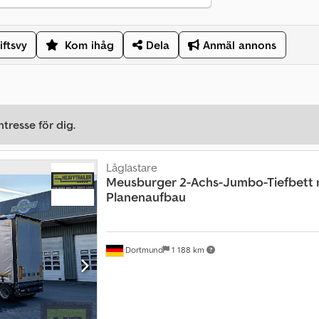
iftsvy
Kom ihåg
Dela
Anmäl annons
tresse för dig.
Låglastare
Meusburger
2-Achs-Jumbo-Tiefbett 
Planenaufbau
Dortmund
1 188 km