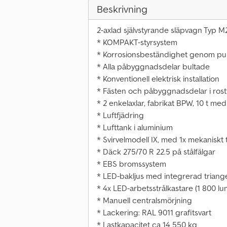
Beskrivning
2-axlad självstyrande släpvagn Typ M
* KOMPAKT-styrsystem
* Korrosionsbeständighet genom pul
* Alla påbyggnadsdelar bultade
* Konventionell elektrisk installation
* Fästen och påbyggnadsdelar i rostfr
* 2 enkelaxlar, fabrikat BPW, 10 t med
* Luftfjädring
* Lufttank i aluminium
* Svirvelmodell IX, med 1x mekaniskt 
* Däck 275/70 R 22.5 på stålfälgar
* EBS bromssystem
* LED-bakljus med integrerad triang
* 4x LED-arbetsstrålkastare (1 800 l
* Manuell centralsmörjning
* Lackering: RAL 9011 grafitsvart
* Lastkapacitet ca 14 550 kg