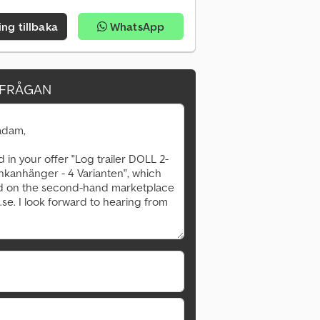
ing tillbaka
WhatsApp
RFRÅGAN