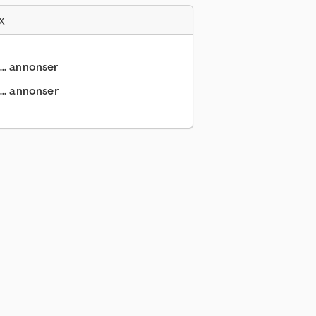
x
... annonser
.. annonser