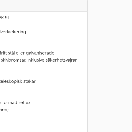
2K-9L
verlackering
itt stål eller galvaniserade
 skivbromsar, inklusive säkerhetsvajrar
teleskopisk stakar
elformad reflex
umen)