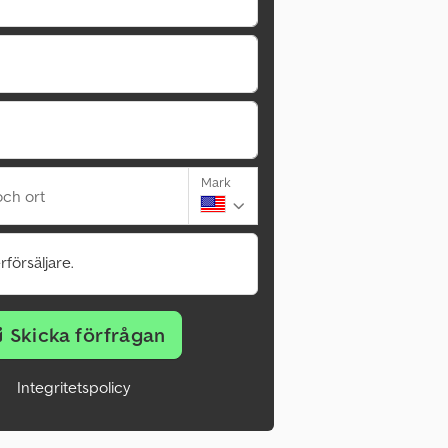
Mark
ch ort
rförsäljare.
Skicka förfrågan
Integritetspolicy