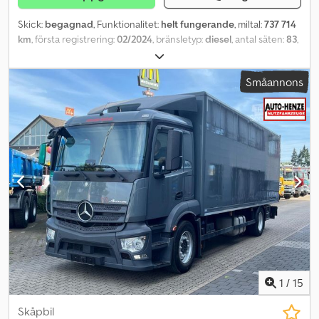
VTS-TEAM
Skick:
begagnad
, Funktionalitet:
helt fungerande
, miltal:
737 714
km
, första registrering:
02/2024
, bränsletyp:
diesel
, antal säten:
83
,
emissionsklass:
Euro 6
, färg:
grön
, däcksstorlek:
315/70 R22.5
,
Tillverkningsår:
2024
, maskin-/fordonsnummer:
Småannons
WAGP06ZZ7NT037538
, Utrustning:
ABS, badrum, farthållare,
luftkonditionering
, Sittplatser: 20 på nedre plan + 61 på övre plan
= totalt 81; variation: 16–20 nedre + 49–61 övre = totalt 67–83; + 1
förare + 1 ledsagare; rullstolsplatser: 0 till 2 Fordonet finns
tillgängligt till Köp Nu-pris eller så kan du skicka in ditt bud och
inleda en förhandling. Dkodpfx Aozc N N Eshvsr
1
/
15
Skåpbil