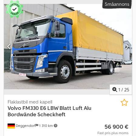
Småannons
2024
, Utrustning:
kran, luftkonditionering
, Internt
fordonsnummer: G300122 Dsdpfewr Sihex Ahvskr Tillgänglig
omedelbart på vår gård i Kaufungen Mer information: * Golec
Nutzfahrzeuge GmbH (Tyska, Engelska, Bulgariska, Ryska) *
Viktoria Sologubova (Polska, Ryska, Ukrainska, Engelska)
Finansieringsexempel: * Internt nummer: G300122 * Inköpspris:
219.900,00 € * Kontantinsats: 10 % * Lånetid: 60 månader *
Månadsbetalning: 3.400,55 € * Restvärde: 40.980,00 € Om du är
intresserad av erbjudandet eller vill anpassa det efter dina behov,
kontakta oss (Herr Enchev). Vi ser fram emot ditt samtal. Med
förbehåll för fel och ändringar. Vi tar gärna din begagnade bil i
inbyte. Finansiering erbjuds direkt hos oss. GOLEC
NUTZFAHRZEUGE GMBH Vi talar: Tyska, Engelska, Spanska, Polska,
Ukrainska, Ryska, Bulgariska.
1
/
25
Flaklastbil med kapell
Volvo
FM330 E6 LBW Blatt Luft Alu
Bordwände Scheckheft
56 900 €
Deggendorf
1 310 km
Fast pris plus moms