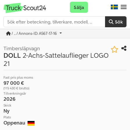
Sälja
Sök
/ ... / Annons-ID: A567-17-16
Timbersläpvagn
DOLL
2-Achs-Sattelauflieger LOGO
21
Fast pris plus moms
97 000 €
(115 430 € brutto)
Tillverkningsår
2026
Skick
Ny
Plats
Oppenau