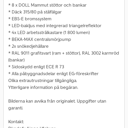
* 8 x DOLL Mammut stöttor och bankar
* Däck 315/80 på stålfälgar
* EBS-E bromssystem
* LED-bakljus med integrerad triangelreflektor
* 4x LED arbetsstrålkastare (1 800 lumen)
* BEKA-MAX centralsmörjpump
* 2x snökedjehållare
* RAL 9011 grafitsvart (ram + stöttor), RAL 3002 karmröd
(bankar)
* Sidoskydd enligt ECE R 73
* Alla påbyggnadsdelar enligt EG-föreskrifter
Olika extrautrustningar tillgängliga.
Ytterligare information på begäran.
Bilderna kan avvika från originalet. Uppgifter utan
garanti.
Kontakt: