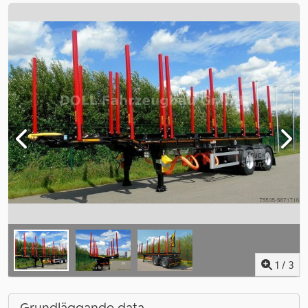
1
/
3
Grundläggande data