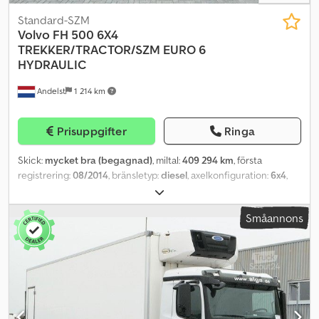
Standard-SZM
Volvo
FH 500 6X4
TREKKER/TRACTOR/SZM EURO 6
HYDRAULIC
Andelst
1 214 km
Prisuppgifter
Ringa
Skick:
mycket bra (begagnad)
, miltal:
409 294 km
, första
registrering:
08/2014
, bränsletyp:
diesel
, axelkonfiguration:
6x4
,
hjulbas:
3 200 mm
, bränsle:
diesel
, bränsletankens kapacitet:
600 l
,
bromsar:
motorbroms
, färg:
grön
, förarhytt:
sovhytt
, växeltyp:
Småannons
automatisk
, emissionsklass:
Euro 6
, Tillverkningsår:
2014
,
Utrustning:
ABS, AdBlue, centrallås, dimljus, elektrisk fönsterhiss,
elstyrd spegel, farthållare, kylskåp, luftkonditionering,
navigationssystem, parkeringsvärmare, partikelfilter, spoiler
, =
Fler alternativ och tillbehör = Dksdpfxsuxvx Eo Ahvor - Bromsservo
- Takspoiler - Ljuddämpad - Farthållarbegränsare - Luftfjädring -
Lufthorn - Partikelfilter - Sovhytt - Solskyddsklaff -