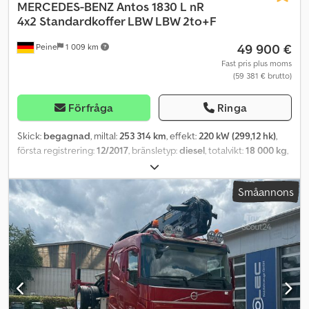
MERCEDES-BENZ
Antos 1830 L nR
4x2 Standardkoffer LBW LBW 2to+F
49 900 €
Peine
1 009 km
Fast pris plus moms
(59 381 € brutto)
Förfråga
Ringa
Skick:
begagnad
, miltal:
253 314 km
, effekt:
220 kW (299,12 hk)
,
första registrering:
12/2017
, bränsletyp:
diesel
, totalvikt:
18 000 kg
,
axelkonfiguration:
2 axlar
, nästa besiktning (TÜV):
12/2025
, färg:
grå
, växeltyp:
automatisk
, emissionsklass:
Euro 6
,
Småannons
lastutrymmesvolym:
42 m³
, lastutrymmets längd:
7 200 mm
,
lastutrymmets bredd:
2 480 mm
, lastutrymmeshöjd:
2 370 mm
,
Utrustning:
ABS, bakgavellyft, luftkonditionering,
navigationssystem
, * Förarairbag * ABS Dkjdpfxeum H Rmj Ahver
* ASR * ESP * Regnsensor * Adaptiv farthållare * Active Brake
Assist * Trötthetsvarnare * Filhållningsassistent * Radio *
Navigationssystem * Färddator * Backkamera * Farthållare * Hill
Start Assist * Elektriska fönsterhissar * Elektriskt justerbara