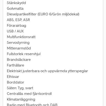
Stänkskydd
Golvmatta
Dieselpartikelfilter (EURO 6/Grön miljödekal)
ABS, ESP, ASR
Förarairbag
USB / AUX
Multifunktionsratt
Servostyrning
Mittenarmstöd
Fullstorlek reservhjul
Brandsläckare
Farthållare
Elektriskt justerbara och uppvärmda ytterspeglar
Elhissar
Borddator
Säten: Tyg, svart
Centrallås med fjärrkontroll
Klimatanläggning
Radio med Bluetooth och DAB