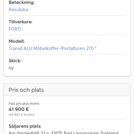
Beteckning:
Resväska
Tillverkare:
FORD
Modell:
Transit ALU Möbelkoffer /Portaltüren 270 °
Skick:
ny
Pris och plats
Fast pris plus moms
41 900 €
(49 861 € brutto)
Säljarens plats:
Am Vorderflöß 22 a, 33175 Bad Lippspringe, Tyskland