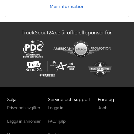
Mer information
TruckScout24.se är officiell sponsor för:
Sälja
Service och support
Företag
Priser och avgifter
Logga in
Jobb
Lägga in annonser
FAQ/Hjälp