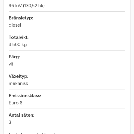
96 kW (130,52 hk)
Bränsletyp:
diesel
Totalvikt:
3 500 kg
Färg:
vit
Växeltyp:
mekanisk
Emissionsklass:
Euro 6
Antal säten:
3