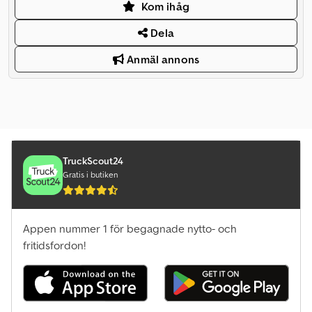
Kom ihåg
Dela
Anmäl annons
TruckScout24
Gratis i butiken
Appen nummer 1 för begagnade nytto- och
fritidsfordon!