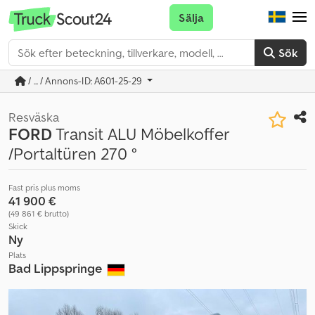
Sälja
Sök
/ ... / Annons-ID: A601-25-29
Resväska
FORD
Transit ALU Möbelkoffer
/Portaltüren 270 °
Fast pris plus moms
41 900 €
(49 861 € brutto)
Skick
Ny
Plats
Bad Lippspringe