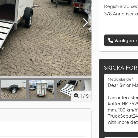
Registrerad se
378 Annonser o
Vänligen r
SKICKA FÖ
Meddelande*
1
/
9