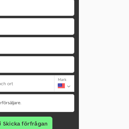
Mark
ch ort
rförsäljare.
Skicka förfrågan