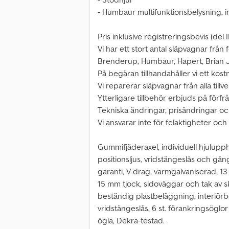
- Humbaur multifunktionsbelysning, 
Pris inklusive registreringsbevis (de
Vi har ett stort antal släpvagnar från f
Brenderup, Humbaur, Hapert, Brian J
På begäran tillhandahåller vi ett kostn
Vi reparerar släpvagnar från alla tillv
Ytterligare tillbehör erbjuds på förfr
Tekniska ändringar, prisändringar och
Vi ansvarar inte för felaktigheter och 
Gummifjäderaxel, individuell hjulupp
positionsljus, vridstängeslås och gån
garanti, V-drag, varmgalvaniserad, 13
15 mm tjock, sidoväggar och tak av sk
beständig plastbeläggning, interiör
vridstängeslås, 6 st. förankringsöglo
ögla, Dekra-testad.