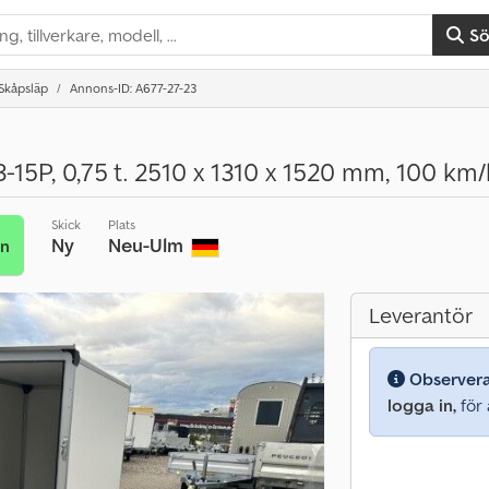
S
Skåpsläp
Annons-ID: A677-27-23
-15P, 0,75 t. 2510 x 1310 x 1520 mm, 100 km/
Skick
Plats
Ny
Neu-Ulm
an
Leverantör
Observer
logga in,
för a