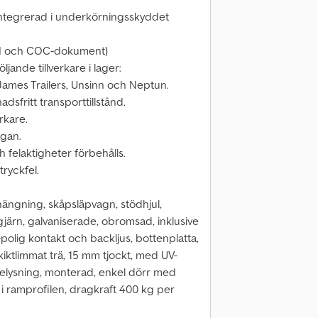
integrerad i underkörningsskyddet
l II och COC-dokument)
öljande tillverkare i lager:
ames Trailers, Unsinn och Neptun.
adsfritt transporttillstånd.
erkare.
ågan.
 felaktigheter förbehålls.
tryckfel.
hängning, skåpsläpvagn, stödhjul,
gjärn, galvaniserade, obromsad, inklusive
-polig kontakt och backljus, bottenplatta,
iktlimmat trä, 15 mm tjockt, med UV-
belysning, monterad, enkel dörr med
r i ramprofilen, dragkraft 400 kg per