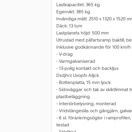
Lastkapacitet: 365 kg
Egenvikt: 385 kg
Invändiga mått: 2510 x 1320 x 1520 
Däck: 13 tum
Lastplanets höjd: 500 mm
Utrustad med påfartsramp baktill, bel
Inklusive godkännande för 100 km/h
- V-drag
- Varmgalvaniserad
- 13-polig kontakt och backljus
Dsdjhrz Uxopfx Ailjck
- Bottenplatta, 15 mm tjock
- Sidoväggar och tak av skiktlimmat 
plastbeläggning
- Interiörbelysning, monterad
- Vridstängeslås och gångjärn, galva
- 6 st. förankringsöglor i ramprofile
testad
- Stödhjul