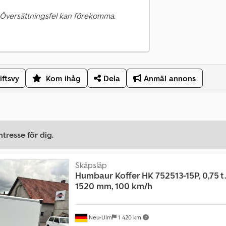
 Översättningsfel kan förekomma.
iftsvy
Kom ihåg
Dela
Anmäl annons
tresse för dig.
Skåpsläp
Humbaur
Koffer HK 752513-15P, 0,75 t.
1520 mm, 100 km/h
Neu-Ulm
1 420 km