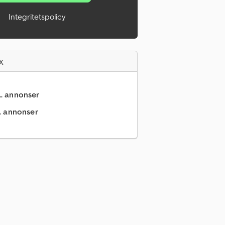
Integritetspolicy
x
.. annonser
.. annonser