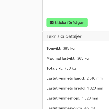
Skicka förfrågan
Tekniska detaljer
Tomvikt:
385 kg
Maximal lastvikt:
365 kg
Totalvikt:
750 kg
Lastutrymmets längd:
2 510 mm
Lastutrymmets bredd:
1 320 mm
Lastutrymmeshöjd:
1 520 mm
Lastutrymmesvolym:
4,9 m³