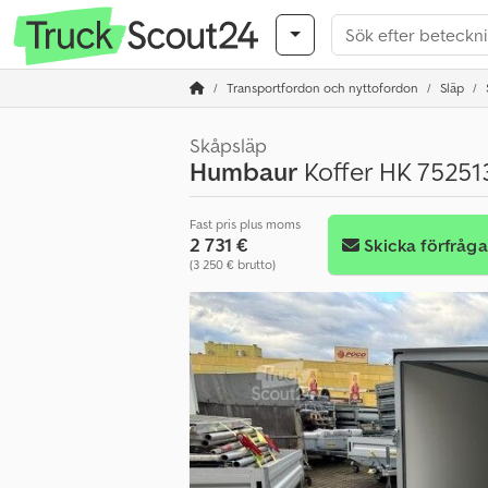
Transportfordon och nyttofordon
Släp
Skåpsläp
Humbaur
Koffer HK 752513
Fast pris plus moms
2 731 €
Skicka förfråg
(3 250 € brutto)