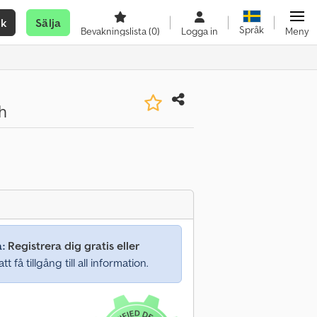
ök
Sälja
Språk
Bevakningslista
(0)
Logga in
Meny
h
a:
Registrera dig gratis eller
tt få tillgång till all information.