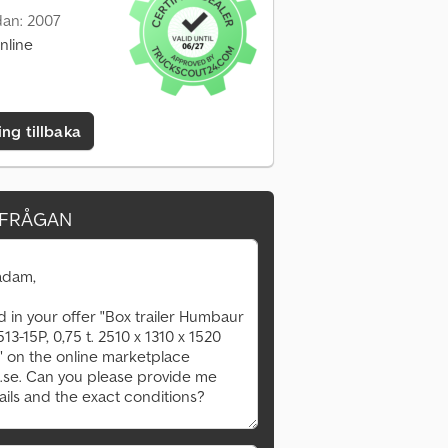
dan: 2007
nline
ing tillbaka
RFRÅGAN