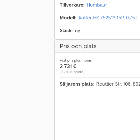
Tillverkare:
Humbaur
Modell:
Koffer HK 752513-15P, 0,75 t
Skick:
ny
Pris och plats
Fast pris plus moms
2 731 €
(3 250 € brutto)
Säljarens plats:
Reuttier Str. 106, 8