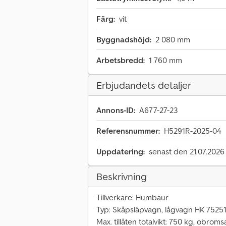
Färg:
vit
Byggnadshöjd:
2 080 mm
Arbetsbredd:
1 760 mm
Erbjudandets detaljer
Annons-ID:
A677-27-23
Referensnummer:
H5291R-2025-04
Uppdatering:
senast den 21.07.2026
Beskrivning
Tillverkare: Humbaur
Typ: Skåpsläpvagn, lågvagn HK 7525
Max. tillåten totalvikt: 750 kg, obrom