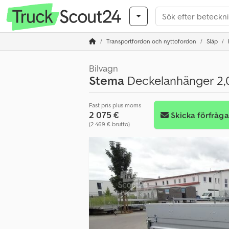
Transportfordon och nyttofordon
Släp
Bilvagn
Stema
Deckelanhänger 2,
Fast pris plus moms
2 075 €
Skicka förfråg
(2 469 € brutto)