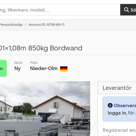
S
Personbilssläp
Annons-ID: A709-69-11
01×1,08m 850kg Bordwand
Skick
Plats
Ny
Nieder-Olm
an
Leverantör
Observer
logga in,
för a
Registrerad se