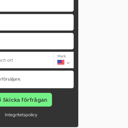
Mark
ch ort
rförsäljare.
Skicka förfrågan
Integritetspolicy