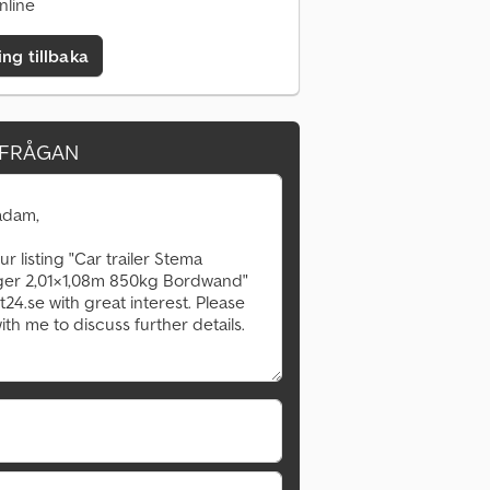
nline
ing tillbaka
RFRÅGAN