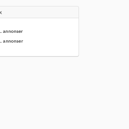
x
.. annonser
.. annonser