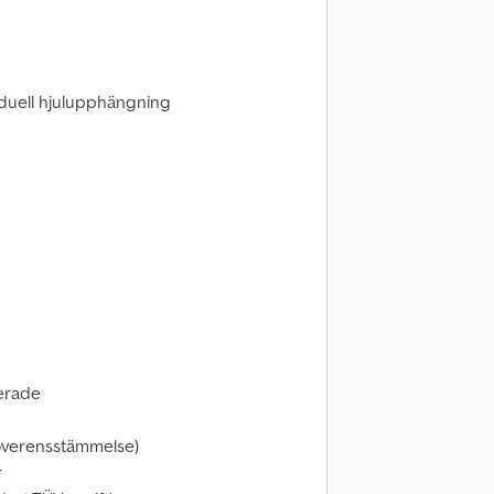
iduell hjulupphängning
derade
överensstämmelse)
r