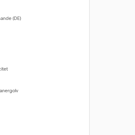
nande (DE)
itet
mfanergolv