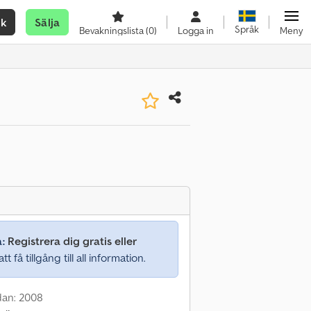
ök
Sälja
Språk
Bevakningslista
(0)
Logga in
Meny
a:
Registrera dig gratis eller
tt få tillgång till all information.
dan: 2008