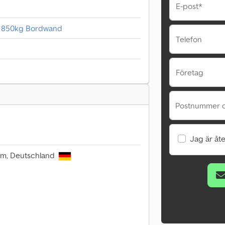
E-post*
m 850kg Bordwand
Telefon
Företag
Postnummer o
Jag är åte
lm, Deutschland