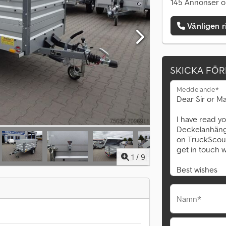
145 Annonser o
Vänligen r
SKICKA FÖ
Meddelande*
1
/
9
Namn*