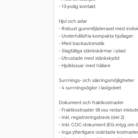
- 13-polig kontakt
Hjul och axlar
- Robust gummifjäderaxel med indiv
- Underhållsfria kompakta hjullager
- Med backautomatik
- Slagtåliga stänkskärmar i plast
- Utrustade med stänkskydd
- Hjulklossar med hållare
Surrnings- och säkringsmöjligheter
- 4 surrningsöglor i lastgolvet
Dokument och fraktkostnader
- Fraktkostnader till oss redan inklu
- Inkl. registreringsbevis (del 2)
- Inkl. COC-dokument (EG-intyg om 
- Inga ytterligare oväntade kostnade