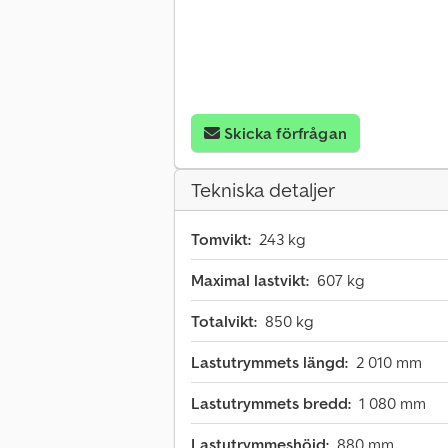
Skicka förfrågan
Tekniska detaljer
Tomvikt:
243 kg
Maximal lastvikt:
607 kg
Totalvikt:
850 kg
Lastutrymmets längd:
2 010 mm
Lastutrymmets bredd:
1 080 mm
Lastutrymmeshöjd:
880 mm