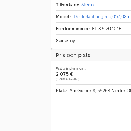
Tillverkare:
Stema
Modell:
Deckelanhänger 2,01×1,08
Fordonnummer:
FT 8.5-20-10.1B
Skick:
ny
Pris och plats
Fast pris plus moms
2 075 €
(2 469 € brutto)
Plats:
Am Giener 8, 55268 Nieder-O