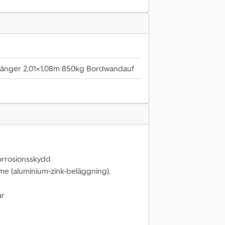
änger 2,01×1,08m 850kg Bordwandauf
korrosionsskydd
me (aluminium-zink-beläggning),
ar