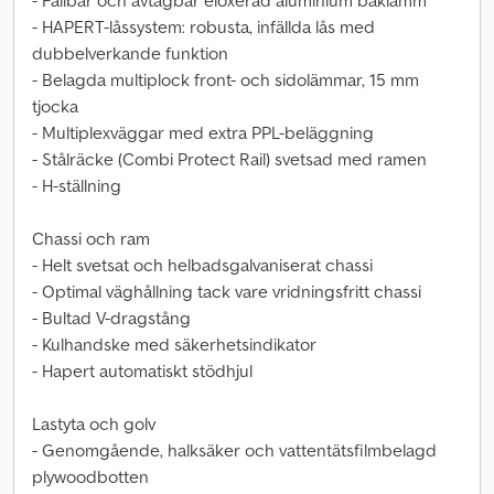
- Fällbar och avtagbar eloxerad aluminium baklämm
- HAPERT-låssystem: robusta, infällda lås med
dubbelverkande funktion
- Belagda multiplock front- och sidolämmar, 15 mm
tjocka
- Multiplexväggar med extra PPL-beläggning
- Stålräcke (Combi Protect Rail) svetsad med ramen
- H-ställning
Chassi och ram
- Helt svetsat och helbadsgalvaniserat chassi
- Optimal väghållning tack vare vridningsfritt chassi
- Bultad V-dragstång
- Kulhandske med säkerhetsindikator
- Hapert automatiskt stödhjul
Lastyta och golv
- Genomgående, halksäker och vattentätsfilmbelagd
plywoodbotten