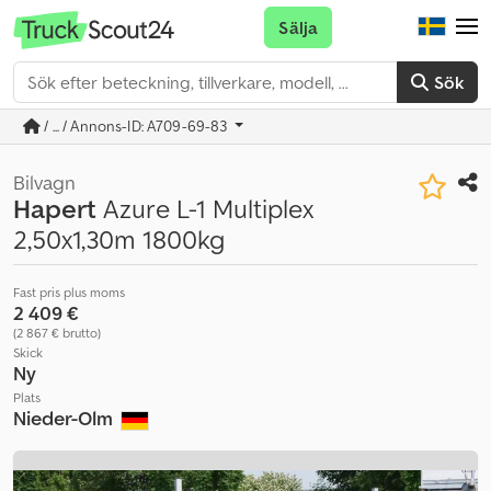
Sälja
Sök
/ ... / Annons-ID: A709-69-83
Bilvagn
Hapert
Azure L-1 Multiplex
2,50x1,30m 1800kg
Fast pris plus moms
2 409 €
(2 867 € brutto)
Skick
Ny
Plats
Nieder-Olm