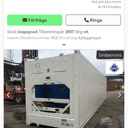
PVC-gardin (temperaturbeständig) 3/ Halksäkert golv 4/
Fast pris plus moms
(6 783 € brutto)
Hyllsystem 5/ Containerramp Viktigt: Observera att ytan där du vill
placera containern måste vara plan, jämn och stabil. Du är
välkommen att besöka vårt containerlager i Hamburg när som
Förfråga
Ringa
helst.
Skick:
begagnad
, Tillverkningsår:
2007
, färg:
vit
,
maskin-/fordonsnummer:
012
, Utrustning:
kylaggregat,
luftkonditionering
, Bästa damer och herrar, Tack för ert intresse
för vår annons. Vi är ett välrenommerat certifierat företag vid
Småannons
Hamburgs hamn. Vårt specialområde är kylcontainrar – Oavsett
om det gäller reparation, försäljning eller reservdelar är ni hos oss
på rätt plats. I denna annons erbjuder vi en 40' Thermo King
kylcontainer, årsmodell 2001. Containern lämnar vårt depot: –
nytillverkad och nybesiktigad med PTI – OK (fullt fungerande och
kontrollerad av vårt certifierade team) – CSC-giltig, vind- och
vattentät – Temperaturintervall från -30⁰C till +30⁰C (perfekt för
kylda eller varma varor) – Kylenheten är direkt driftsklar.
Isoleringen är i genomsnitt 10 cm (beroende på tillverkare). Vi
erbjuder särskilda tjänster till våra kunder efter försäljning: –
Professionell och kostnadsfri rådgivning – Garanti på begäran
(mot tillägg) – Förmånliga reservdelar för kunder – Komplett
högblank lackering i vitt (RAL9010) på begäran och mot tillägg