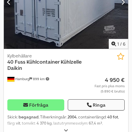
1
/
6
Kylbehållare
40 Fuss Kühlcontainer Kühlzelle
Daikin
4 950 €
Hamburg
899 km
Fast pris plus moms
(5 890 € brutto)
Förfråga
Ringa
Skick:
begagnad
, Tillverkningsår:
2004
, containerlängd:
40 fot
,
färg:
vit
, tomvikt:
4 370 kg
, lastutrymmesvolym:
67,4 m³
,
lastutrymmets bredd:
2 294 mm
, lastutrymmets längd:
11 560 mm
,