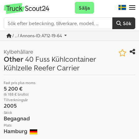
Sälja
Sök
/ ... / Annons-ID: A712-19-64
Kylbehållare
Other
40 Fuss Kühlcontainer
Kühlzelle Reefer Carrier
Fast pris plus moms
5 200 €
(6 188 € brutto)
Tillverkningsår
2005
Skick
Begagnad
Plats
Hamburg