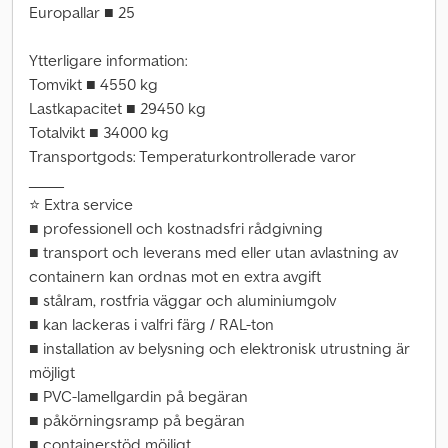
Europallar ■ 25
Ytterligare information:
Tomvikt ■ 4550 kg
Lastkapacitet ■ 29450 kg
Totalvikt ■ 34000 kg
Transportgods: Temperaturkontrollerade varor
_____
⭐ Extra service
■ professionell och kostnadsfri rådgivning
■ transport och leverans med eller utan avlastning av
containern kan ordnas mot en extra avgift
■ stålram, rostfria väggar och aluminiumgolv
■ kan lackeras i valfri färg / RAL-ton
■ installation av belysning och elektronisk utrustning är
möjligt
■ PVC-lamellgardin på begäran
■ påkörningsramp på begäran
■ containerstöd möjligt