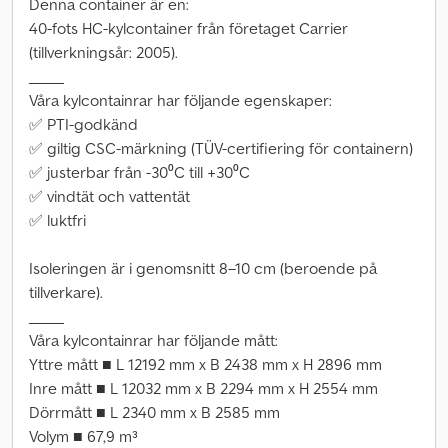
Denna container är en:
40-fots HC-kylcontainer från företaget Carrier
(tillverkningsår: 2005).
_____
Våra kylcontainrar har följande egenskaper:
✅ PTI-godkänd
✅ giltig CSC-märkning (TÜV-certifiering för containern)
✅ justerbar från -30⁰C till +30⁰C
✅ vindtät och vattentät
✅ luktfri
Isoleringen är i genomsnitt 8–10 cm (beroende på
tillverkare).
_____
Våra kylcontainrar har följande mått:
Yttre mått ■ L 12192 mm x B 2438 mm x H 2896 mm
Inre mått ■ L 12032 mm x B 2294 mm x H 2554 mm
Dörrmått ■ L 2340 mm x B 2585 mm
Volym ■ 67,9 m³