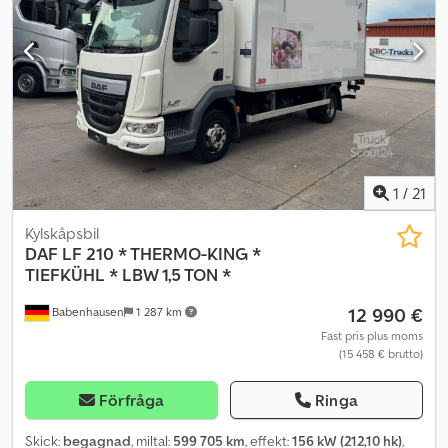
1
/
21
Kylskåpsbil
DAF
LF 210 * THERMO-KING *
TIEFKÜHL * LBW 1,5 TON *
12 990 €
Babenhausen
1 287 km
Fast pris plus moms
(15 458 € brutto)
Förfråga
Ringa
Skick:
begagnad
, miltal:
599 705 km
, effekt:
156 kW (212,10 hk)
,