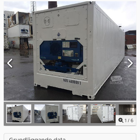
1
/
6
Grundläggande data