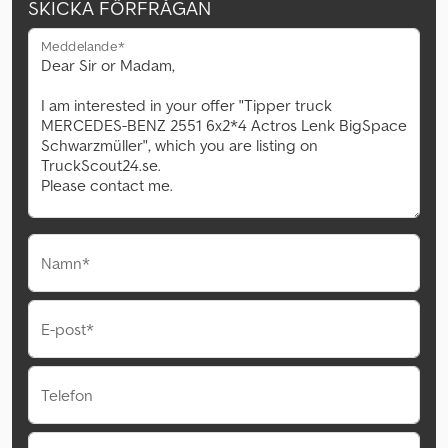
SKICKA FÖRFRÅGAN
Meddelande*
Namn*
E-post*
Telefon