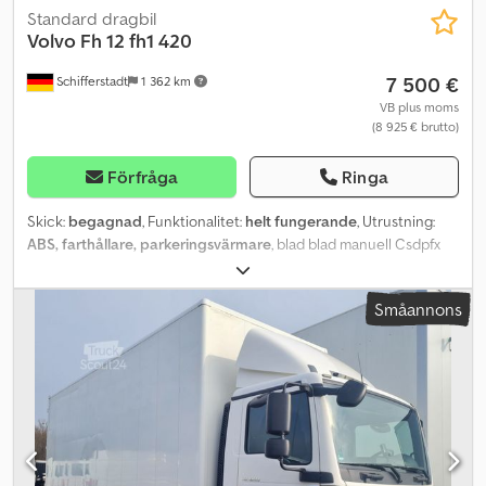
överenskommelse: B L Y S S transporttechnik GmbH Burenkamp
Standard dragbil
18-20 46286 Dorsten-Wulfen Tel.: .:.:.:.:.:.:.:.:.:.:.:.:.:.:.:.:.:.:.:.:.:.:.:.:.:.:.:.:.:.:.:.:
Volvo Fh 12
fh1 420
.:.:.:.:.:.:.:.:.:.:.:.:.:.:.:.:.:.:.:.:.:.:.:.:.:.:.:.: B L Y S S transporttechnik GmbH
7 500 €
Schifferstadt
1 362 km
Sonnenbergstr. 5a 38723 Seesen Tel.:
=.=.=.=.=.=.=.=.=.=.=.=.=.=.=.=.=.=.=.=.=.=.=.=.=.=.=.=.=.=.=.=. =.=.=.=.=.
VB plus moms
(8 925 € brutto)
Bilderna behöver inte motsvara standardspecifikationen, tekniska
ändringar (t.ex. däckstorlekar) förbehålls.
Förfråga
Ringa
Skick:
begagnad
, Funktionalitet:
helt fungerande
, Utrustning:
ABS, farthållare, parkeringsvärmare
, blad blad manuell Csdpfx
Aewgxcwsftoha
Småannons