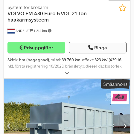
System för krokarm
VOLVO
FM 430 Euro 6 VDL 21 Ton
haakarmsysteem
ANDELST
1 214 km
Prisuppgifter
Ringa
Skick:
bra (begagnad)
, miltal:
39 769 km
, effekt:
323 kW (439,16
hk)
, första registrering:
10/2023
, bränsletyp:
diesel
, däcksstorlek:
385/55 22.5
, axelkonfiguration:
6x2
, hjulbas:
4 800 mm
, bränsle:
diesel
, förarhytt:
dagskåp
, växeltyp:
automatisk
, emissionsklass:
Småannons
Euro 6
, fjädring:
stål-luft
, antal säten:
2
, total längd:
8 600 mm
, total
bredd:
2 550 mm
, total höjd:
3 200 mm
, tillåten axelbelastning
(axel 1):
9 000 kg
, tillåten axellast (axel 2):
11 500 kg
, tillåten axellast
(axel 3):
7 500 kg
, Tillverkningsår:
2023
, Utrustning:
ABS, EBS
(Elektroniskt bromssystem), differentialspärr, elektrisk
fönsterhiss, farthållare, luftkonditionering
, = Ytterligare
alternativ och utrustning = - Dragkrok 40 mm - Armstöd - Blinker -
Euro 6 - Lyftbar styrbar axel - Luftfjädring bak - Radio - Skjut- eller