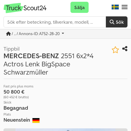
Sälja
Sök
/ ... / Annons-ID: A752-28-20
Tippbil
MERCEDES-BENZ
2551 6x2*4
Actros Lenk BigSpace
Schwarzmüller
Fast pris plus moms
50 800 €
(60 452 € brutto)
Skick
Begagnad
Plats
Neuenstein