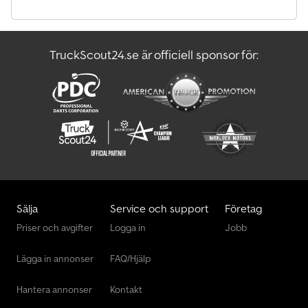
TruckScout24.se är officiell sponsor för:
Sälja
Service och support
Företag
Priser och avgifter
Logga in
Jobb
Lägga in annonser
FAQ/Hjälp
Hantera annonser
Kontakt