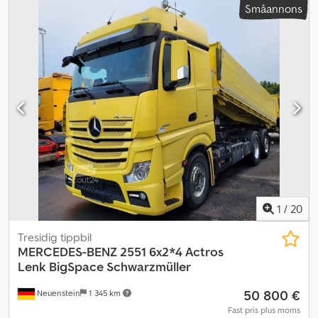
Småannons
1
/
20
Tresidig tippbil
MERCEDES-BENZ
2551 6x2*4 Actros
Lenk BigSpace Schwarzmüller
50 800 €
Neuenstein
1 345 km
Fast pris plus moms