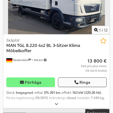
1
/
12
Skåpbil
MAN
TGL 8.220 4x2 BL 3-Sitzer Klima
Möbelkoffer
13 800 €
Neuenstein
1 345 km
Fast pris plus moms
(16 422 € brutto)
Förfråga
Ringa
Skick:
begagnad
, miltal:
374 261 km
, effekt:
162 kW (220,26 hk)
,
första registrering:
05/2015
, bränsletyp:
diesel
, totalvikt:
7 490 kg
,
färg:
vit
, växeltyp:
mekanisk
, emissionsklass:
Euro 6
, antal säten:
3
,
lastutrymmesvolym:
46 m³
, lastutrymmets längd:
7 180 mm
,
Småannons