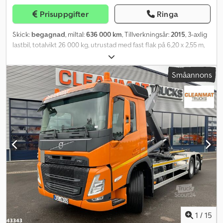
Ytterligare tillbehör på förfrågan. Tekniska ändringar,
Prisuppgifter
Ringa
prisförändringar och fel reserveras. Ingen ansvar tas för tryckfel
eller misstag. Backautomatik, gummitorsionsaxel, individuell
Skick:
begagnad
, miltal:
636 000 km
, Tillverkningsår:
2015
, 3-axlig
hjulupphängning, hög kapell, stödhjul, positionsljus, V-dragstång
lastbil, totalvikt 26 000 kg, utrustad med fast flak på 6,20 x 2,55 m,
varmförzinkad, bromsad, inklusive garanti, 13-polig kontakt och
nyttolast 13 600 kg, PM-kran serie 13.5 med 3 hydrauliska utskjut
backljus, 18 mm starkt golv, sidolämmar av eloxerad aluminium
och radiostyrning, automatväxellåda, retarder, ADR-godkänd,
med infällda lås, helt avtagbara, surrningsöglor integrerade i V-
Småannons
släpbar, uppfyller Euro 6-norm. Observera: Fordonsbeskrivningen
ytterramprofilen, dragkraft 400 kg per surrningsögla, Dekra-
är vägledande och kan innehålla fel eller brister. Vi
testat, 8 surrningsöglor.
rekommenderar därför att ni kontaktar oss för att säkerställa att
uppgifterna stämmer. Chodpjy At Tvjfx Aftea
1
/
15