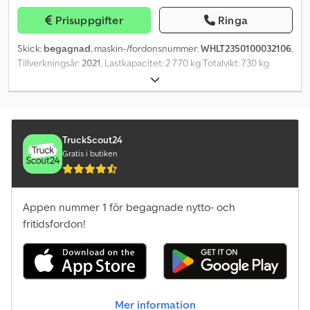
Prisuppgifter
Ringa
Skick:
begagnad
, maskin-/fordonsnummer:
WHLT2350100032106
,
Tillverkningsår:
2021
, Lastkapacitet: 2 770 kg Totalvikt: 730 kg
Moms/differensbeskattning: Avdragsgill moms Codoutwd Dspfx
Aftoha Skick på framdäcken: 100 Skick på bakdäcken: 100 Däck
fram: - Däck bak: - Kontakta PFEIFER GROUP för mer information.
TruckScout24
Gratis i butiken
Appen nummer 1 för begagnade nytto- och
fritidsfordon!
Mer information