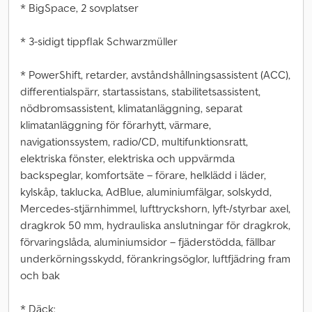
* BigSpace, 2 sovplatser
* 3-sidigt tippflak Schwarzmüller
* PowerShift, retarder, avståndshållningsassistent (ACC),
differentialspärr, startassistans, stabilitetsassistent,
nödbromsassistent, klimatanläggning, separat
klimatanläggning för förarhytt, värmare,
navigationssystem, radio/CD, multifunktionsratt,
elektriska fönster, elektriska och uppvärmda
backspeglar, komfortsäte – förare, helklädd i läder,
kylskåp, taklucka, AdBlue, aluminiumfälgar, solskydd,
Mercedes-stjärnhimmel, lufttryckshorn, lyft-/styrbar axel,
dragkrok 50 mm, hydrauliska anslutningar för dragkrok,
förvaringslåda, aluminiumsidor – fjäderstödda, fällbar
underkörningsskydd, förankringsöglor, luftfjädring fram
och bak
* Däck: