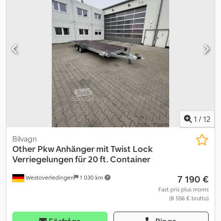
1
/
12
Bilvagn
Other
Pkw Anhänger mit Twist Lock
Verriegelungen für 20 ft. Container
7 190 €
Westoverledingen
1 030 km
Fast pris plus moms
(8 556 € brutto)
Förfråga
Ringa