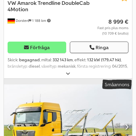
VW
Amarok Trendline DoubleCab
4Motion
8 999 €
Dorsten
1 188 km
Fast pris plus moms
(10 709 € brutto)
Förfråga
Ringa
Skick:
begagnad
, miltal:
332 143 km
, effekt:
132 kW (179,47 hk)
,
bränsletyp:
diesel
, växeltyp:
mekanisk
, första registrering:
04/2015
,
färg:
blå
, antal säten:
5
, Utrustning:
ABS, centrallås, elektroniskt
stabilitetsprogram (ESP), fyrhjulsdrift, immobilisersystem,
Småannons
luftkonditionering, partikelfilter
, Särskild utrustning:
Differentialspärr (bakaxel), parkeringshjälp fram och bak,
elektriskt gränssnitt för extern användning (CAN-databus),
lastutrymmesbeläggning, lastutrymmesjalusi (Roll Cover System,
pickup), metalliclackering, multimediakontakt AUX-IN, tonade
bakrutor (65 %), förberedelse för färdskrivare/takograf, extra
vinterdäck (kunduppgift krävs), bränslevärmare. Ytterligare
utrustning: Crjdpsx Amizsfx Adisf Andra sätesraden med bänk (3