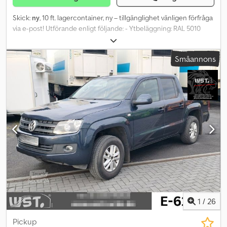
Skick:
ny
, 10 ft. lagercontainer, ny – tillgänglighet vänligen förfråga
via e-post! Utförande enligt följande: - Ytbeläggning: RAL 5010
gentianblå - Katodisk utbyteslackering (färgnyans grå) -
Gaffeluttag: 950 mm mellanrum - Med förzinkade låsstänger
Småannons
Codpfsf Nzxlex Adierf - Belagda plywoodgolvskivor, 20 mm tjocka -
Containerhörn upptill och nedtill - Kan staplas 3 gånger -
Hantering möjlig med kran och gaffeltruck Yttermått 10 ft
lagercontainer (LxBxH): 2991 x 2438 x 2591 mm Egenvikt: 825 kg,
lastkapacitet: 10 000 kg Finns även som 8 ft lagercontainer, pris €
2.790,- exkl. moms. Utförande som ovan, Yttermått 8 ft
lagercontainer (LxBxH): 2438 x 2200 x 2260 mm Egenvikt: 630 kg,
lastkapacitet: 3 500 kg Köpes fritt lastat 26810 Westoverledingen.
Leverans mot tillägg möjlig. Förfrågningar om fraktkostnader,
vänligen via e-post med angivelse av postnummer för leverans.
1
/
26
Pickup