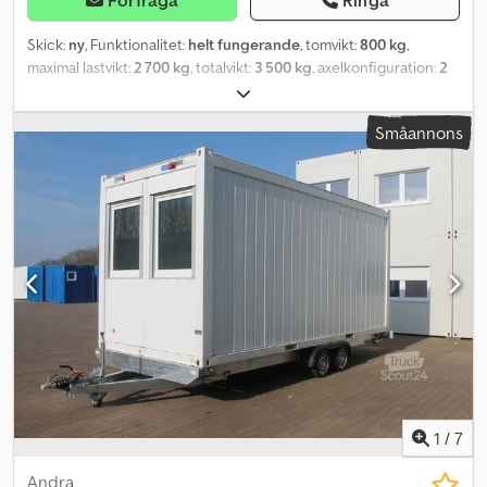
Skick:
ny
, Funktionalitet:
helt fungerande
, tomvikt:
800 kg
,
maximal lastvikt:
2 700 kg
, totalvikt:
3 500 kg
, axelkonfiguration:
2
axlar
, lastutrymmets längd:
6 000 mm
, lastutrymmets bredd:
1 960
mm
, Tillverkningsår:
2025
, Personbilst släp med Twist Lock-lås för
Småannons
20 ft. container. LED-belysning, hjul 155 R12C 5x112, tandemaxel,
totalvikt 3500 kg, egenvikt ca 800 kg, varmgalvaniserad, 4 st.
vevbara stödben, nummerskyltshållare. 15 mm tjock filmbelagda
skivor med 10 surrningsöglor. Credpfx Aderq Iaqjiof Inkl. papper
för registrering, 100 km/h-godkännande möjligt! Vi kan gärna
erbjuda passande container till släpet.
1
/
7
Andra