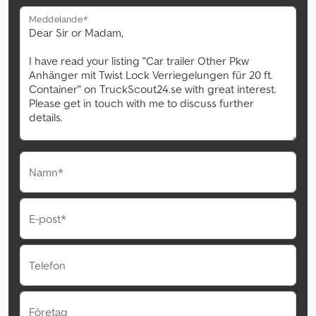
Meddelande*
Namn*
E-post*
Telefon
Företag