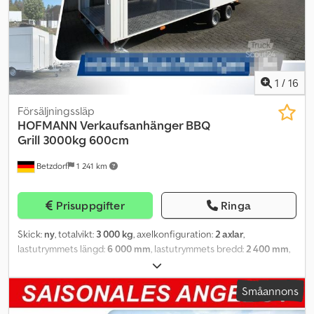
43 W Totalvikt släp + container 2 600 kg Lastkapacitet på upp till
900 kg möjlig! Csdsi Ha Eyopfx Adiorf
1
/
16
Försäljningssläp
HOFMANN
Verkaufsanhänger BBQ
Grill 3000kg 600cm
Betzdorf
1 241 km
Prisuppgifter
Ringa
Skick:
ny
, totalvikt:
3 000 kg
, axelkonfiguration:
2 axlar
,
lastutrymmets längd:
6 000 mm
, lastutrymmets bredd:
2 400 mm
,
lastutrymmeshöjd:
2 300 mm
, VHSP600 Eldstad i bakre delen
Flammlax BBQ Grill Det objekt som visas här är ett exempel på vårt
Småannons
arbete och har redan levererats till kunden. Som påbyggare med
expertis inom individuella speciallösningar konstruerar, planerar