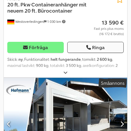
20 ft. Pkw Containeranhänger mit
neuem 20 ft. Bürocontainer
13 590 €
Westoverledingen
1 030 km
Fast pris plus moms
(16 172 € brutto)
Förfråga
Ringa
Skick:
ny
, Funktionalitet:
helt fungerande
, tomvikt:
2 600 kg
,
maximal lastvikt:
900 kg
, totalvikt:
3 500 kg
, axelkonfiguration:
2
axlar
, fjädring:
annan
, färg:
silver
, Personbilssläp med twist lock-
låsningar för 20 fots container. LED-belysning, hjul 155 R12C 5x112,
Småannons
tandemaxel, högsta tillåtna totalvikt 3 500 kg, egenvikt ca 650–
700 kg, varmförzinkad, 4 st. vevbara stödben,
registreringsskyltshållare. Inkluderar dokument för registrering,
100 km/h-registrering möjlig! Träskiva möjlig mot tillägg! Ny 20 fots
kontorscontainer (Containex) Yttersfärg: RAL 9010 renvit
Gaffelfickor Väggisolering mineralull 60 mm Takisolering
mineralull 100 mm Golvisolering mineralull 100 mm Invändig
containhöjd 2 540 mm 1 st 2 kW konvektor 2 st LED armaturer på