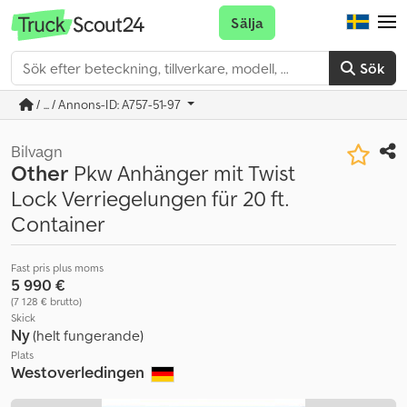
Sälja
Sök
/ ... / Annons-ID: A757-51-97
Bilvagn
Other
Pkw Anhänger mit Twist
Lock Verriegelungen für 20 ft.
Container
Fast pris plus moms
5 990 €
(7 128 € brutto)
Skick
Ny
(helt fungerande)
Plats
Westoverledingen