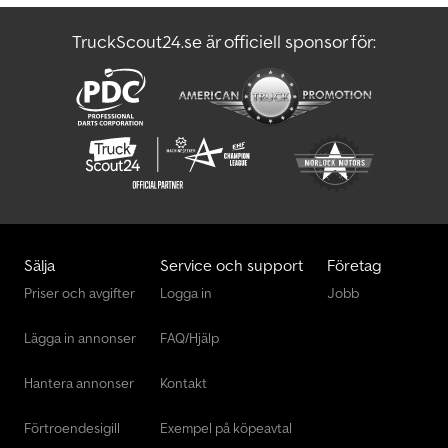
TruckScout24.se är officiell sponsor för:
Sälja
Service och support
Företag
Priser och avgifter
Logga in
Jobb
Lägga in annonser
FAQ/Hjälp
Hantera annonser
Kontakt
Förtroendesigill
Exempel på köpeavtal