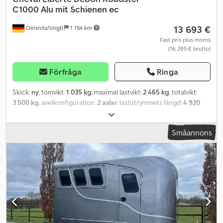
C1000 Alu mit Schienen ec
13 693 €
Oelsnitz/Vogtl.
1 154 km
Fast pris plus moms
(16 295 € brutto)
Förfråga
Ringa
Skick:
ny
, tomvikt:
1 035 kg
, maximal lastvikt:
2 465 kg
, totalvikt:
3 500 kg
, axelkonfiguration:
2 axlar
, lastutrymmets längd:
4 920
mm
, lastutrymmets bredd:
2 060 mm
, lastutrymmeshöjd:
2 000
mm
, total längd:
6 260 mm
, total bredd:
2 340 mm
, total höjd:
Småannons
2 490 mm
, fjädring:
annan
, däcksstorlek:
155/70R12C
,
maxhastighet:
100 km/h
, släpvagnsbroms:
bromsat släp
, Cheval
Liberte Debon Roadster C1000 Alu Poly-hybrid släpvagn för
fordonstransport Erbjudande – lagerfordon, polyfärg svart,
INKLUSIVE: - Förhöjda stödbalkar - VDI-set med 4 hjulstopp och 2
hjulband - Startkilar i aluminium - WIFI-backkamera Tekniska data:
Maximalt tillåten totalvikt 3500 kg – tandemaxel Egenvikt ca 1035
kg Lastkapacitet ca 2465 kg Invändiga mått L x B x H 492 x 206 x
200 cm Passagebredd bak 200 cm Passagehöjd bak 190 cm