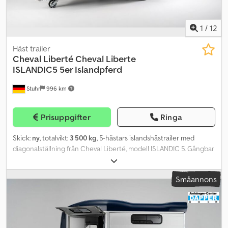
1
/
12
Häst trailer
Cheval Liberté
Cheval Liberte
ISLANDIC5 5er Islandpferd
Stuhr
996 km
Prisuppgifter
Ringa
Skick:
ny
, totalvikt:
3 500 kg
, 5-hästars islandshästrailer med
diagonalställning från Cheval Liberté, modell ISLANDIC 5. Gångbar
sadelkammare, diagonal lastning, aluminiumväggar och
aluminiumgolv samlade i en helt rötbeständig alu-
Småannons
islandshästrailer. Aluminium-hästtransportör för upp till fem
islandshästar med utmärkta köregenskaper tack vare Pullman 2-
chassit! Komfortchassit på alu-hästsläpet är egenutvecklat av
Cheval Liberté. Cedpfx Abeu A Aw Aeuorf Tack vare 45 cm
instegshöjd, individuell hjulupphängning, längsarmar, spiralfjädrar