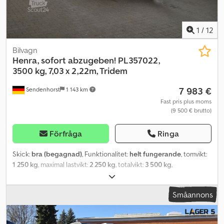
1
/
12
Bilvagn
Henra, sofort abzugeben!
PL357022,
3500 kg, 7,03 x 2,22m, Tridem
7 983 €
Sendenhorst
1 143 km
Fast pris plus moms
(9 500 € brutto)
Förfråga
Ringa
Skick:
bra (begagnad)
, Funktionalitet:
helt fungerande
, tomvikt:
1 250 kg
, maximal lastvikt:
2 250 kg
, totalvikt:
3 500 kg
,
axelkonfiguration:
3 axlar
, första registrering:
06/2023
, nästa
besiktning (TÜV):
06/2027
, lastutrymmets längd:
7 030 mm
,
Småannons
lastutrymmets bredd:
2 220 mm
, lastutrymmeshöjd:
300 mm
,
lastutrymmesvolym:
4,68 m³
, total längd:
9 120 mm
, total bredd:
2 280 mm
, total höjd:
930 mm
, fjädring:
annan
, däcksstorlek: