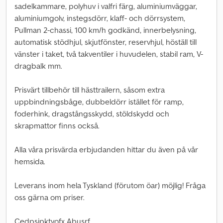
sadelkammare, polyhuv i valfri färg, aluminiumväggar,
aluminiumgolv, instegsdörr, klaff- och dörrsystem,
Pullman 2-chassi, 100 km/h godkänd, innerbelysning,
automatisk stödhjul, skjutfönster, reservhjul, höställ till
vänster i taket, två takventiler i huvudelen, stabil ram, V-
dragbalk mm.
Prisvärt tillbehör till hästtrailern, såsom extra
uppbindningsbåge, dubbeldörr istället för ramp,
foderhink, dragstångsskydd, stöldskydd och
skrapmattor finns också.
Alla våra prisvärda erbjudanden hittar du även på vår
hemsida.
Leverans inom hela Tyskland (förutom öar) möjlig! Fråga
oss gärna om priser.
Cedpsipktyofx Abusrf