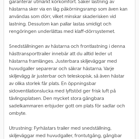
garanterar utmärkt körkomfort. Säker lastning av
hästarna sker via en låg påkörningsramp som även kan
användas som dörr, vilket minskar skaderisken vid
lastning. Dessutom kan pallar lastas smidigt och
rengöringen underlättas med klaff-dörrsystemet.
Snedställningen av hästarna och frontlastning i denna
hästtransporttrailer innebär att du alltid leder ut
hästarna framlänges. Justerbara skiljeväggar med
huvudgaller separerar och säkrar hästarna. Varje
skiljevägg är justerbar och teleskopisk, så även hästar
av olika storlek får plats. En öppningsbar
sidoventilationslucka med lyftstöd ger frisk luft på
tävlingsplatsen. Den mycket stora gångbara
sadelkammaren erbjuder gott om plats för sadlar och
ombyte.
Utrustning: Fyrhästars trailer med snedställning,
skiljeväggar med huvudgaller, frontutgång, gångbar