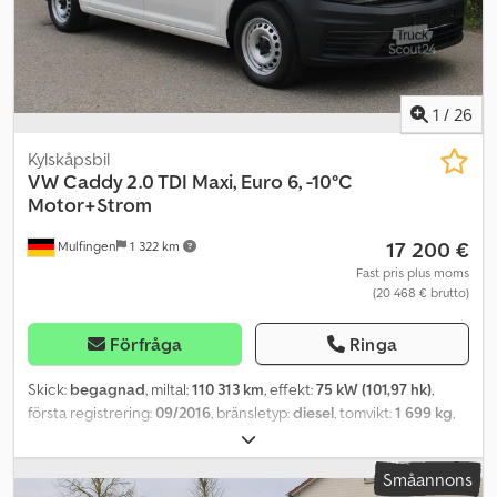
1
/
26
Kylskåpsbil
VW
Caddy 2.0 TDI Maxi, Euro 6, -10°C
Motor+Strom
17 200 €
Mulfingen
1 322 km
Fast pris plus moms
(20 468 € brutto)
Förfråga
Ringa
Skick:
begagnad
, miltal:
110 313 km
, effekt:
75 kW (101,97 hk)
,
första registrering:
09/2016
, bränsletyp:
diesel
, tomvikt:
1 699 kg
,
maximal lastvikt:
600 kg
, totalvikt:
2 299 kg
, hjulbas:
3 000 mm
, färg:
vit
, växeltyp:
mekanisk
, antal säten:
2
, lastutrymmets längd:
2 060
Småannons
mm
, lastutrymmets bredd:
1 320 mm
, lastutrymmeshöjd:
1 090 mm
,