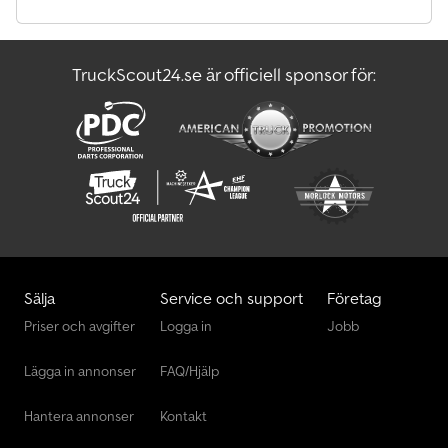
RAM. FRAMAXELSTABILISATOR FÖRSTÄRKT. FÖRSTÄRKT
STABILISERING FÖR CHASSI MED HUSBILSPÅBYGGNAD.
RADIO/CD. ELEKTRISK ANSLUTNING FÖR INVÄNDIG BELYSNING I
TruckScout24.se är officiell sponsor för:
PÅBYGGNAD. BRÄNSLEVÄRMARE. FÖRAR-AIRBAG. Vi har alltid ett
stort urval begagnade kyl- och frysbilar i lager. Mer från vårt utbud
hittar du på vår hemsida. Ej bindande erbjudande, försäljning
endast till näringsidkare, med reservation för mellanförsäljning
och felskrivningar. Reklam och företagslogotyper på fordon kan
vara digitalt hanterade på bilderna. Dodpfx Aerqrikjb Ueck
Sälja
Service och support
Företag
Priser och avgifter
Logga in
Jobb
Lägga in annonser
FAQ/Hjälp
Hantera annonser
Kontakt