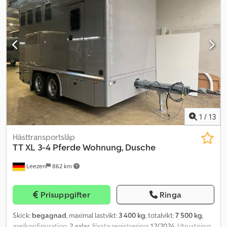
1
/
13
Hästtransportsläp
TT XL 3-4 Pferde Wohnung, Dusche
Leezen
862 km
Prisuppgifter
Ringa
Skick:
begagnad
, maximal lastvikt:
3 400 kg
, totalvikt:
7 500 kg
,
axelkonfiguration:
2 axlar
, första registrering:
12/2024
, Utrustning: