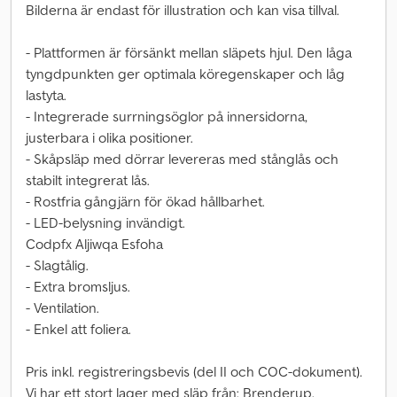
Bilderna är endast för illustration och kan visa tillval.
- Plattformen är försänkt mellan släpets hjul. Den låga
tyngdpunkten ger optimala köregenskaper och låg
lastyta.
- Integrerade surrningsöglor på innersidorna,
justerbara i olika positioner.
- Skåpsläp med dörrar levereras med stånglås och
stabilt integrerat lås.
- Rostfria gångjärn för ökad hållbarhet.
- LED-belysning invändigt.
Codpfx Aljiwqa Esfoha
- Slagtålig.
- Extra bromsljus.
- Ventilation.
- Enkel att foliera.
Pris inkl. registreringsbevis (del II och COC-dokument).
Vi har ett stort lager med släp från: Brenderup,