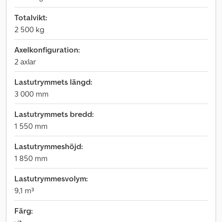
Totalvikt:
2 500 kg
Axelkonfiguration:
2 axlar
Lastutrymmets längd:
3 000 mm
Lastutrymmets bredd:
1 550 mm
Lastutrymmeshöjd:
1 850 mm
Lastutrymmesvolym:
9,1 m³
Färg: