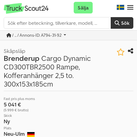
Sälja
Sök
/ ... / Annons-ID: A794-31-92
Skåpsläp
Brenderup
Cargo Dynamic
CD300TBR2500 Rampe,
Kofferanhänger 2,5 to.
300x153x185cm
Fast pris plus moms
5 041 €
(5 999 € brutto)
Skick
Ny
Plats
Neu-Ulm