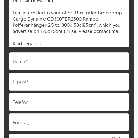
Namn*
E-post*
Telefon
Företag