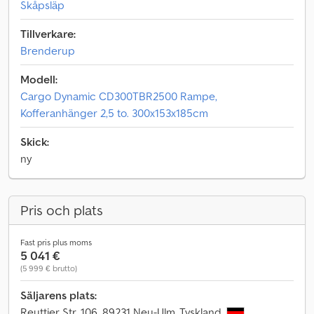
Skåpsläp
Tillverkare:
Brenderup
Modell:
Cargo Dynamic CD300TBR2500 Rampe,
Kofferanhänger 2,5 to. 300x153x185cm
Skick:
ny
Pris och plats
Fast pris plus moms
5 041 €
(5 999 € brutto)
Säljarens plats:
Reuttier Str. 106, 89231 Neu-Ulm, Tyskland