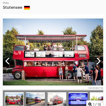
Plats
Stutensee
1
/
18