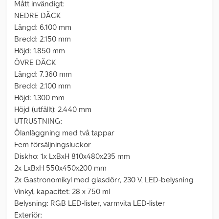
Mått invändigt:
NEDRE DÄCK
Längd: 6.100 mm
Bredd: 2.150 mm
Höjd: 1.850 mm
ÖVRE DÄCK
Längd: 7.360 mm
Bredd: 2.100 mm
Höjd: 1.300 mm
Höjd (utfällt): 2.440 mm
UTRUSTNING:
Ölanläggning med två tappar
Fem försäljningsluckor
Diskho: 1x LxBxH 810x480x235 mm
2x LxBxH 550x450x200 mm
2x Gastronomikyl med glasdörr, 230 V, LED-belysning
Vinkyl, kapacitet: 28 x 750 ml
Belysning: RGB LED-lister, varmvita LED-lister
Exteriör: