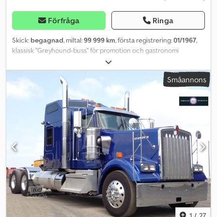
Förfråga
Ringa
Skick:
begagnad
, miltal:
99 999 km
, första registrering:
01/1967
,
klassisk "Greyhound-buss" för promotion och gastronomi
Dwjdpfxji Dqg As Anija
Småannons
1
/
27