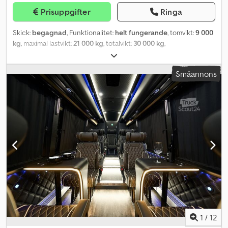
Europas största utbud av USA-importerade lastbilar? Finns inte
Prisuppgifter
Ringa
din företags- eller favoritfärg? Inga problem! Vi har över 500
ytterligare lastbilar eller husbilar – nya och begagnade – av alla
Skick:
begagnad
, Funktionalitet:
helt fungerande
, tomvikt:
9 000
märken i USA och Kanada. Dessutom samarbetar vi med en av de
kg
, maximal lastvikt:
21 000 kg
, totalvikt:
30 000 kg
,
bästa lackeringsverkstäderna i Tyskland. Låt oss ge dig råd och ta
axelkonfiguration:
2 axlar
, första registrering:
07/1995
,
fram en kostnadsfri offert. Vi ser fram emot ditt samtal. Visningar
lastutrymmets längd:
13 700 mm
, lastutrymmets bredd:
2 500 mm
,
är endast möjliga efter tidsbokning.
Småannons
fjädring:
luft
, däcksstorlek:
285.70 r 19.5
, färg:
svart
, Tillverkningsår:
1995
, Utrustning:
ABS, bakgavellyft
, SEM racingutrustning Zorzi
gåshals, 2-axligt chassi med luftfjädring, isolerad bärande
påbyggnad med bakre racinglyft Dhollandia 1000 kg, dubbla
sidofack i två nivåer, välvt frontparti, invändig del med verkstad
och plats för två fordon med övre plan och körbanor, boendedel
med sängar, soffor och badrum på gåshalsen, inkluderad komplett
markis med sidoskydd + löstagbara spegelväggar, sidoingång med
trappa samt bakdörr, återförsäljare INTERDRIVE SRL-PARMA.
Dwodpfjv T Ugajx Anisa
1
/
12