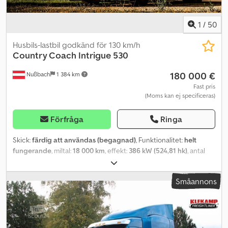
1
/
50
Husbils-lastbil godkänd för 130 km/h
Country Coach
Intrigue 530
180 000 €
Nußbach
1 384 km
Fast pris
(Moms kan ej specificeras)
Förfråga
Ringa
Skick:
färdig att användas (begagnad)
, Funktionalitet:
helt
fungerande
, miltal:
18 000 km
, effekt:
386 kW (524,81 hk)
, antal
bäddar:
4
, antal säten:
4
, bränsletyp:
diesel
, växeltyp:
automatisk
,
första registrering:
04/2006
, nästa besiktning (TÜV):
06/2027
,
Småannons
ramtillverkare:
Country Coach
, chassimodell:
Country Coach
,
total längd:
12 000 mm
, total bredd:
2 550 mm
, total höjd:
3 900
mm
, axelkonfiguration:
3 axlar
, bränsletankens kapacitet:
590 l
,
totalvikt:
21 000 kg
, tomvikt:
18 000 kg
, rattens läge:
vänster
,
däcksstorlek:
315/80 R22.5
, antal tidigare ägare:
1
, Tillverkningsår: