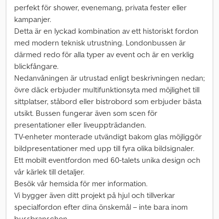
perfekt för shower, evenemang, privata fester eller
kampanjer.
Detta är en lyckad kombination av ett historiskt fordon
med modern teknisk utrustning. Londonbussen är
därmed redo för alla typer av event och är en verklig
blickfångare.
Nedanvåningen är utrustad enligt beskrivningen nedan;
övre däck erbjuder multifunktionsyta med möjlighet till
sittplatser, ståbord eller bistrobord som erbjuder bästa
utsikt. Bussen fungerar även som scen för
presentationer eller liveuppträdanden.
TV-enheter monterade utvändigt bakom glas möjliggör
bildpresentationer med upp till fyra olika bildsignaler.
Ett mobilt eventfordon med 60-talets unika design och
vår kärlek till detaljer.
Besök vår hemsida för mer information.
Vi bygger även ditt projekt på hjul och tillverkar
specialfordon efter dina önskemål – inte bara inom
bussbranschen.