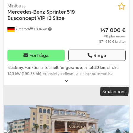
Minibuss
Mercedes-Benz
Sprinter 519
Busconcept VIP 13 Sitze
147 000 €
Kirchroth
1 304 km
VB plus moms
(174 930 € brutto)
Förfråga
Ringa
Skick:
ny
, Funktionalitet:
helt fungerande
, miltal:
20 km
, effekt:
140 kW (190,35 hk)
, bränsletyp:
diesel
, växeltyp:
automatisk
,
hjulbas:
4 325 mm
, totalvikt:
5 700 kg
, tomvikt:
5 500 kg
,
bränsletankens kapacitet:
93 l
, emissionsklass:
Euro 6
, färg:
svart
,
Småannons
antal säten:
13
, Tillverkningsår:
2026
, Utrustning:
ABS,
antisladdsystem, bilregistrering, centrallås, dimljus, elektroniskt
stabilitetsprogram (ESP), extra strålkastare, farthållare,
färddator, immobilisersystem, krockkudde, luftkonditionering,
låg ljudnivå, navigationssystem, parkeringssensorer,
parkeringsvärmare, partikelfilter, servostyrning, skjutdörr,
släpvagnskoppling, sommardäck, spoiler
, MB Sprinter 519