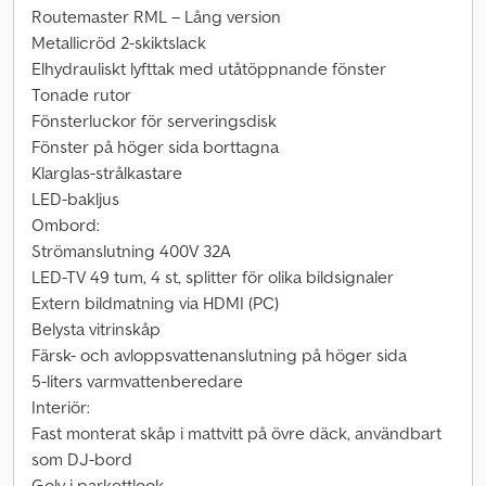
Routemaster RML – Lång version
Metallicröd 2-skiktslack
Elhydrauliskt lyfttak med utåtöppnande fönster
Tonade rutor
Fönsterluckor för serveringsdisk
Fönster på höger sida borttagna
Klarglas-strålkastare
LED-bakljus
Ombord:
Strömanslutning 400V 32A
LED-TV 49 tum, 4 st, splitter för olika bildsignaler
Extern bildmatning via HDMI (PC)
Belysta vitrinskåp
Färsk- och avloppsvattenanslutning på höger sida
5-liters varmvattenberedare
Interiör:
Fast monterat skåp i mattvitt på övre däck, användbart
som DJ-bord
Golv i parkettlook