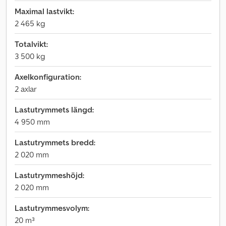
Maximal lastvikt:
2 465 kg
Totalvikt:
3 500 kg
Axelkonfiguration:
2 axlar
Lastutrymmets längd:
4 950 mm
Lastutrymmets bredd:
2 020 mm
Lastutrymmeshöjd:
2 020 mm
Lastutrymmesvolym:
20 m³