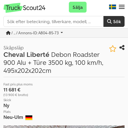
Sälja
Sök
/ ... / Annons-ID: A804-85-73
Skåpsläp
Cheval Liberté
Debon Roadster
900 Alu + Türe 3500 kg, 100 km/h,
495x202x202cm
Fast pris plus moms
11 681 €
(13 900 € brutto)
Skick
Ny
Plats
Neu-Ulm