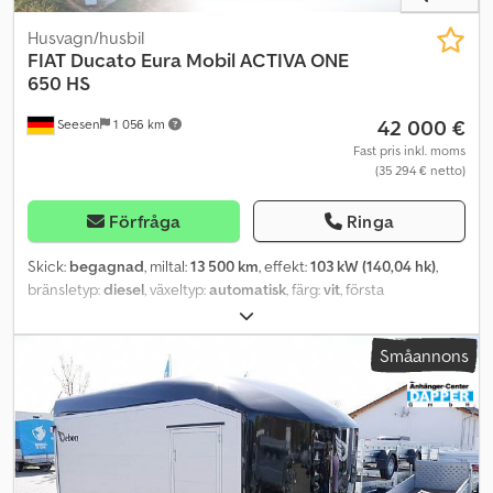
Husvagn/husbil
FIAT
Ducato Eura Mobil ACTIVA ONE
650 HS
42 000 €
Seesen
1 056 km
Fast pris inkl. moms
(35 294 € netto)
Förfråga
Ringa
Skick:
begagnad
, miltal:
13 500 km
, effekt:
103 kW (140,04 hk)
,
bränsletyp:
diesel
, växeltyp:
automatisk
, färg:
vit
, första
registrering:
09/2022
, axelkonfiguration:
2 axlar
, totalvikt:
3 500 kg
,
Utrustning:
har haft en olycka
, Fiat Ducato Eura Mobil ACTIVA
Småannons
ONE 650 HS Tekniska data: Motor / Chassi: Fiat Ducato Eura Mobil
ACTIVA ONE 650 HS * Först registrerad: 09/2022 * 13 500 km *
Modell: ACTIVA ONE 650 HS * Effekt: 103 kW * Växellåda: Automat
* Tillåten totalvikt: 3 500 kg * DIESEL * Färg: vit Dcedpfoxu Sz Hox
Akwjk * Dubbelsäng Utrustning: * Travel Paket *
Ambientebelysning (indirekt belysning i överskåp och badrum) *