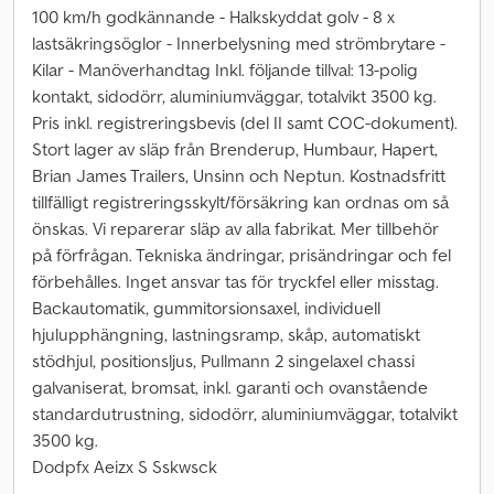
100 km/h godkännande - Halkskyddat golv - 8 x
lastsäkringsöglor - Innerbelysning med strömbrytare -
Kilar - Manöverhandtag Inkl. följande tillval: 13-polig
kontakt, sidodörr, aluminiumväggar, totalvikt 3500 kg.
Pris inkl. registreringsbevis (del II samt COC-dokument).
Stort lager av släp från Brenderup, Humbaur, Hapert,
Brian James Trailers, Unsinn och Neptun. Kostnadsfritt
tillfälligt registreringsskylt/försäkring kan ordnas om så
önskas. Vi reparerar släp av alla fabrikat. Mer tillbehör
på förfrågan. Tekniska ändringar, prisändringar och fel
förbehålles. Inget ansvar tas för tryckfel eller misstag.
Backautomatik, gummitorsionsaxel, individuell
hjulupphängning, lastningsramp, skåp, automatiskt
stödhjul, positionsljus, Pullmann 2 singelaxel chassi
galvaniserat, bromsat, inkl. garanti och ovanstående
standardutrustning, sidodörr, aluminiumväggar, totalvikt
3500 kg.
Dodpfx Aeizx S Sskwsck