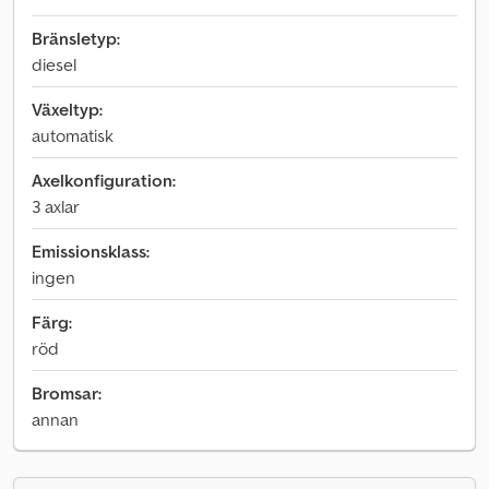
Bränsletyp:
diesel
Växeltyp:
automatisk
Axelkonfiguration:
3 axlar
Emissionsklass:
ingen
Färg:
röd
Bromsar:
annan