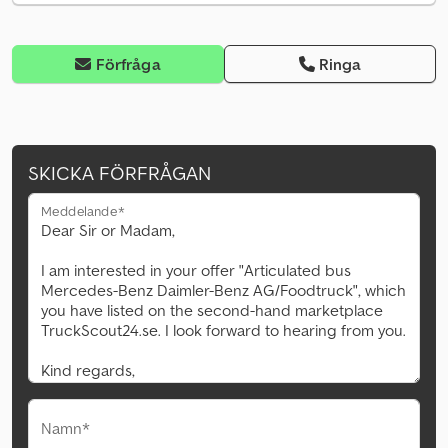
Förfråga
Ringa
SKICKA FÖRFRÅGAN
Meddelande*
Namn*