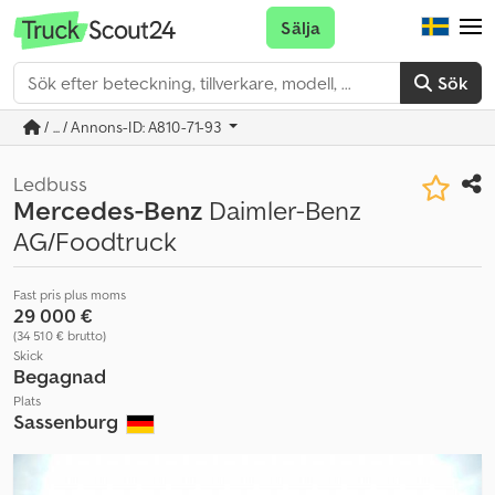
Sälja
Sök
/ ... / Annons-ID: A810-71-93
Ledbuss
Mercedes-Benz
Daimler-Benz
AG/Foodtruck
Fast pris plus moms
29 000 €
(34 510 € brutto)
Skick
Begagnad
Plats
Sassenburg