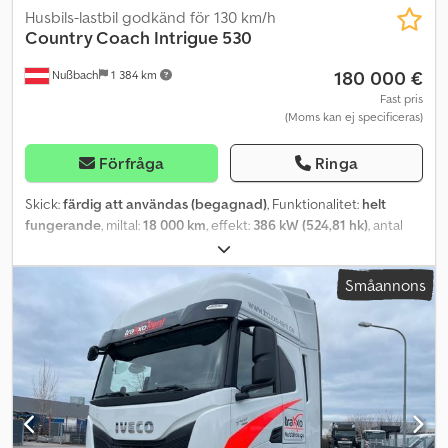
Husbils-lastbil godkänd för 130 km/h
Country Coach
Intrigue 530
180 000 €
Nußbach
1 384 km
Fast pris
(Moms kan ej specificeras)
Förfråga
Ringa
Skick:
färdig att användas (begagnad)
, Funktionalitet:
helt
fungerande
, miltal:
18 000 km
, effekt:
386 kW (524,81 hk)
, antal
bäddar:
4
, antal säten:
4
, bränsletyp:
diesel
, växeltyp:
automatisk
,
första registrering:
04/2006
, nästa besiktning (TÜV):
06/2027
,
Småannons
ramtillverkare:
Country Coach
, chassimodell:
Country Coach
,
total längd:
12 000 mm
, total bredd:
2 550 mm
, total höjd:
3 900
mm
, axelkonfiguration:
3 axlar
, bränsletankens kapacitet:
590 l
,
totalvikt:
21 000 kg
, tomvikt:
18 000 kg
, rattens läge:
vänster
,
däcksstorlek:
315/80 R22.5
, antal tidigare ägare:
1
, Tillverkningsår:
2006
, maskin-/fordonsnummer:
4U7B8DZ1461105068
, Utrustning:
ABS, badrum, centrallås, dusch, elektroniskt stabilitetsprogram
(ESP), enkeltsäng, farthållare, full servicehistorik, färddator,