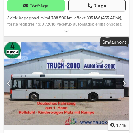
Förfråga
Ringa
Skick:
begagnad
, miltal:
788 500 km
, effekt:
335 kW (455,47 hk)
,
första registrering:
01/2018
, växeltyp:
automatisk
, emissionsklass:
Euro 6
, Utrustning:
luftkonditionering
, - Peterbilt 579 - Första
registrering: 09.01.2018 - Paccar-motor - 455 hk - Euro 6 - 10-
Småannons
växlad Eaton Fuller automatlåda - Körsträcka ca 788 500
kilometer - Skivbromsar - Luftfjädrad bakaxel - Justerbar
vändskiva - Differentialsperr - Aluminiumfälgar - Aluminiumtank -
Full sidokjol - Avståndshållande farthållare med bromsassistent -
2x sovplatser - 2x luftfjädrade säten - Kylskåp - Farthållare -
Klimatanläggning - Justerbar multifunktionsratt - Färddator -
Digital färdskrivare - Radio - Bromssystem ombyggt enligt EG-
norm - 24 volt ljus- & ABS-system för trailerdrift - Svensk
registrering Fordonet har nyligen anlänt och är under
ombyggnad. Det kan dock besiktigas när som helst. Pris: 87 800,00
€ exkl. moms Fler bilder finns på vår hemsida. Crjdjp Nny Uspfx Aa
Tjf Med reservation för fel och mellanförsäljning. Certifierad enligt
ISO 9001:2015 Varje importerad lastbil byggs om enligt EG-direktiv
i vår verkstad, t.ex. bromssystemet. Dessutom förbättrar vi
1
/
15
fordonen enligt kundens önskemål. Exempel: Specialtillverkade