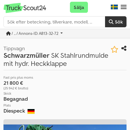
Sälja
Sök
/ ... / Annons-ID: A813-32-72
Tippvagn
Schwarzmüller
SK Stahlrundmulde
mit hydr. Heckklappe
Fast pris plus moms
21 800 €
(25 942 € brutto)
Skick
Begagnad
Plats
Diespeck