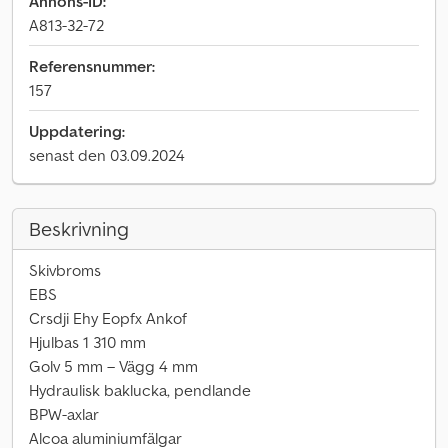
Annons-ID:
A813-32-72
Referensnummer:
157
Uppdatering:
senast den 03.09.2024
Beskrivning
Skivbroms
EBS
Crsdji Ehy Eopfx Ankof
Hjulbas 1 310 mm
Golv 5 mm – Vägg 4 mm
Hydraulisk baklucka, pendlande
BPW-axlar
Alcoa aluminiumfälgar