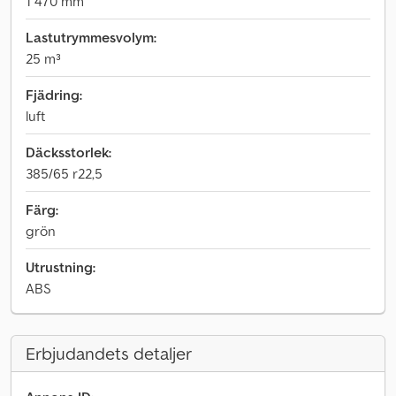
1 470 mm
Lastutrymmesvolym:
25 m³
Fjädring:
luft
Däcksstorlek:
385/65 r22,5
Färg:
grön
Utrustning:
ABS
Erbjudandets detaljer