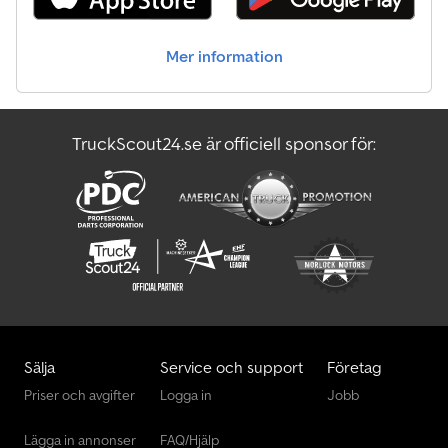
Mer information
TruckScout24.se är officiell sponsor för:
Sälja
Service och support
Företag
Priser och avgifter
Logga in
Jobb
Lägga in annonser
FAQ/Hjälp