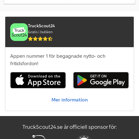
Inkluderar även WINKELBAUER hydraulisk snabbfäste
MultiConnect. Passar bland annat Kobelco SK300 / SK350. Dodpfx
Akji Ilt Ns Djkr
TruckScout24
Gratis i butiken
Appen nummer 1 för begagnade nytto- och
fritidsfordon!
Mer information
TruckScout24.se är officiell sponsor för: