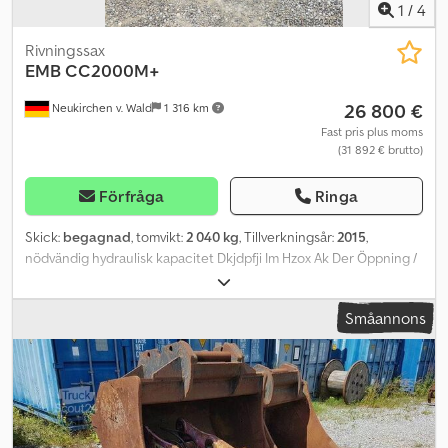
1
/
4
Rivningssax
EMB
CC2000M+
26 800 €
Neukirchen v. Wald
1 316 km
Fast pris plus moms
(31 892 € brutto)
Förfråga
Ringa
Skick:
begagnad
, tomvikt:
2 040 kg
, Tillverkningsår:
2015
,
nödvändig hydraulisk kapacitet Dkjdpfji Im Hzox Ak Der Öppning /
Stängning: max. tryck 350 bar, max. flöde 150-250 l/min Rotation:
max. tryck 200 bar, max. flöde 25-60 l/min
Småannons