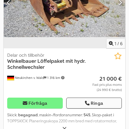
1
/
6
Delar och tillbehör
Winkelbauer
Löffelpaket mit hydr.
Schnellwechsler
21 000 €
Neukirchen v. Wald
1 316 km
Fast pris plus moms
(24 990 € brutto)
Förfråga
Ringa
Skick:
begagnad
, maskin-/fordonsnummer:
545
, Skop-paket i
TOPPSKICK: Planeringsskopa 2200 mm bred med rotatormotor,
djupskopa 1600 mm med tänder, djupskopa 1200 mm med skärstål.