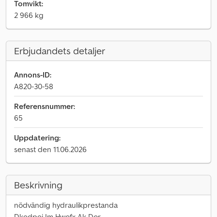
Tomvikt:
2 966 kg
Erbjudandets detaljer
Annons-ID:
A820-30-58
Referensnummer:
65
Uppdatering:
senast den 11.06.2026
Beskrivning
nödvändig hydraulikprestanda
Dkedpei Im Hwofx Ak Dor