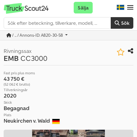
Sälja
Sök
/ ... / Annons-ID: A820-30-58
Rivningssax
EMB
CC3000
Fast pris plus moms
43 750 €
(52 062 € brutto)
Tillverkningsår
2020
Skick
Begagnad
Plats
Neukirchen v. Wald