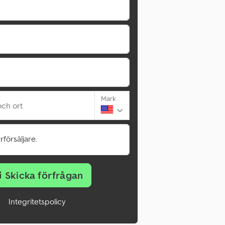
Mark
ch ort
rförsäljare.
Skicka förfrågan
Integritetspolicy