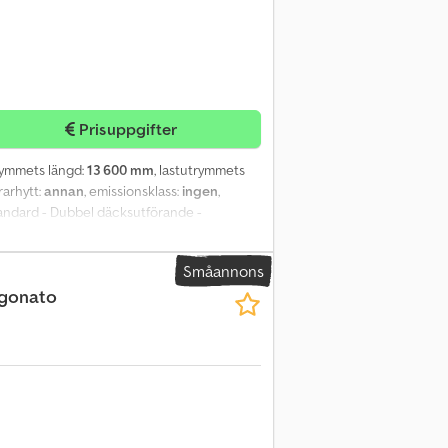
Prisuppgifter
trymmets längd:
13 600 mm
, lastutrymmets
örarhytt:
annan
, emissionsklass:
ingen
,
Standard - Dubbel däcksutförande -
ordon! Exportpris! Dkjdpfx Amswag Dvobor Fel
färsrelationer över hela världen. Både
Småannons
oberoende av användningsort. Yourtrucks
rgonato
 Informationen är avsedd som icke-
talet är avgörande. Ändringar, fel, skrivfel
? ?? ???? - Vi talar polska - Vi talar spanska