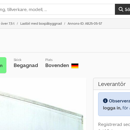
S
 över 7,5 t
Lastbil med boxpåbyggnad
Annons-ID: A825-05-57
Skick
Plats
Begagnad
Bovenden
an
Leverantör
Observer
logga in,
för a
Registrerad se