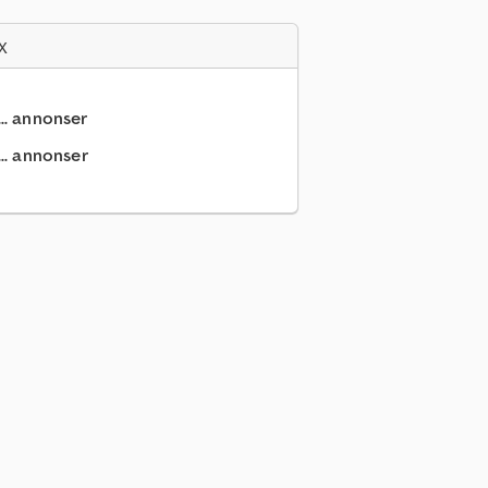
x
... annonser
.. annonser