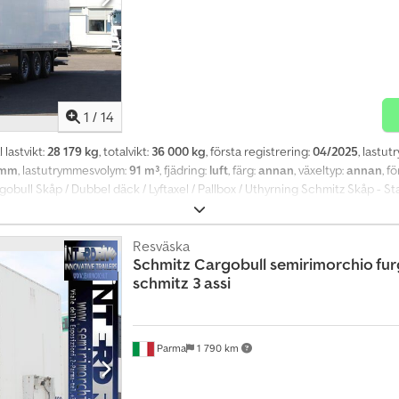
1
/
14
 lastvikt:
28 179 kg
, totalvikt:
36 000 kg
, första registrering:
04/2025
, lastu
 mm
, lastutrymmesvolym:
91 m³
, fjädring:
luft
, färg:
annan
, växeltyp:
annan
, f
gobull Skåp / Dubbel däck / Lyftaxel / Pallbox / Uthyrning Schmitz Skåp - 
m - ABS/EBS - Lyftaxel - Bakgavellyft - SAF-axlar - Däck: 385/55R22.5 Tyskt f
pgifter utan garanti. Yourtrucks Gruppen Yourtrucks Gruppen underhåller af
ränser, därför anges alltid exportpriset i våra annonser eftersom det är 
Resväska
Schmitz Cargobull
semirimorchio fu
bbplats med största omsorg och ser till att det uppdateras regelbundet.
schmitz 3 assi
nte personlig, individuell rådgivning vid köpbeslut. Endast villkoren i köpeav
 allmänna villkor gäller. Språk - Vi talar engelska - Vi talar franska - ?? ????
Parma
1 790 km