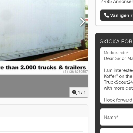
2 495 Annonser
Vänligen r
SKICKA FÖ
Meddelande*
1
/
1
Namn*