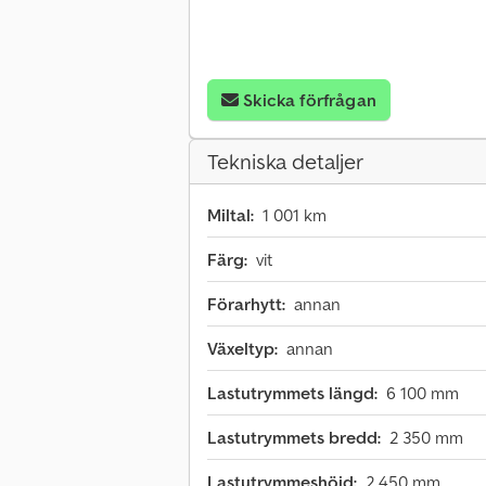
Skicka förfrågan
Tekniska detaljer
Miltal:
1 001 km
Färg:
vit
Förarhytt:
annan
Växeltyp:
annan
Lastutrymmets längd:
6 100 mm
Lastutrymmets bredd:
2 350 mm
Lastutrymmeshöjd:
2 450 mm