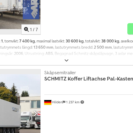
1
/
7
:
1
, tomvikt:
7 400 kg
, maximal lastvikt:
30 600 kg
, totalvikt:
38 000 kg
, axelk
astutrymmets längd:
13 650 mm
, lastutrymmets bredd:
2 500 mm
, lastutrym
kningsår:
2006
, Utrustning:
ABS
, Begagnad Schmitz skåpsläpvagn, 3 axlar med
iserat chassi, invändig nyttig höjd 2,70 m, invändig räls, årsmodell 2006, besi
kr
Skåpsemitrailer
SCHMITZ
Koffer Liftachse Pal.-Kaste
Hilden
1 237 km