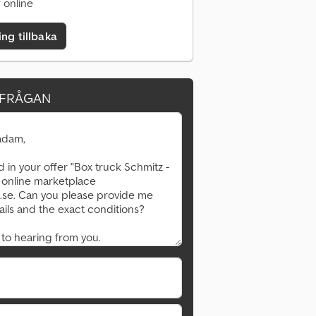
 online
ing tillbaka
RFRÅGAN
Begär fler bilder