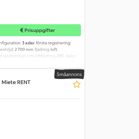
Prisuppgifter
onfiguration:
3 axlar
, första registrering:
meshöjd:
2 700 mm
, fjädring:
luft
,
 skivbromsar och luftfjädring, ABS, skåp i
ktad till 2024-01-30. Återförsäljare:
Småannons
n Miete RENT