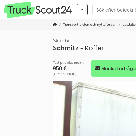
Transportfordon och nyttofordon
Lastbilar
Skåpbil
Schmitz
- Koffer
Fast pris plus moms
950 €
Skicka förfråg
(1 130 € brutto)