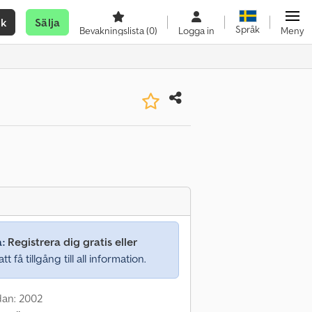
ök
Sälja
Språk
Bevakningslista
(0)
Logga in
Meny
a:
Registrera dig gratis eller
tt få tillgång till all information.
dan: 2002