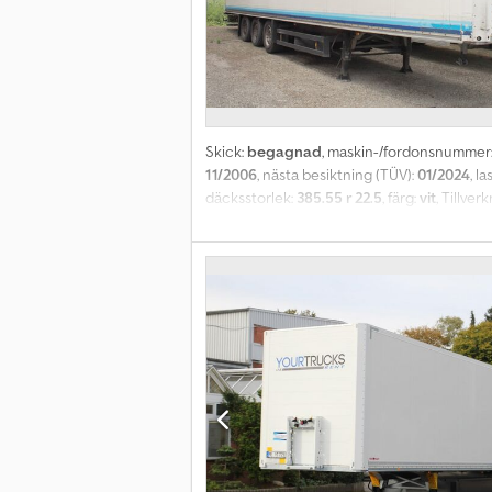
Skick:
begagnad
, maskin-/fordonsnummer
11/2006
, nästa besiktning (TÜV):
01/2024
, l
däcksstorlek:
385.55 r 22.5
, färg:
vit
, Tillver
ferroplast med bakdörrar och fast tak, galvan
Interdrive Srl, Parma. Dedpfx Amjmxl E Djbe