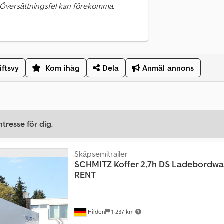
 Översättningsfel kan förekomma.
iftsvy
Kom ihåg
Dela
Anmäl annons
tresse för dig.
Skåpsemitrailer
SCHMITZ
Koffer 2,7h DS Ladebordwa
RENT
Hilden
1 237 km