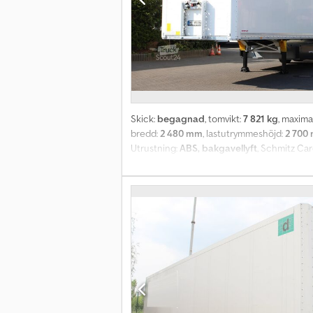
Skick:
begagnad
, tomvikt:
7 821 kg
, maximal
bredd:
2 480 mm
, lastutrymmeshöjd:
2 700
Utrustning:
ABS, bakgavellyft
, Schmitz Car
Invändiga mått (LxBxH): 13,60 x 2,48 x 2,70 
och mellanförsäljning förbehålles. Alla up
inköp och försäljning sker utanför nationsg
GmbH sammanställer innehållet på denna we
bindande generell information och ersätter i
och mellanförsäljning förbehålles. Endast våra
- Vi talar portugisiska - Vi talar italienska